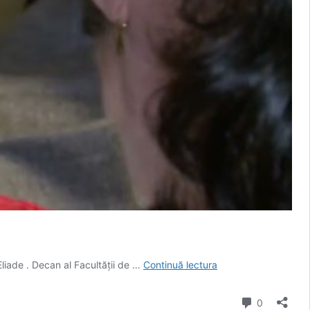
MIRCEA
Eliade . Decan al Facultății de …
Continuă lectura
ELIADE,
DEFINITIO
comentarii
0
SACRI