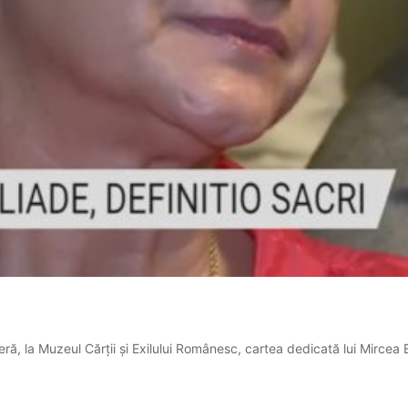
ră, la Muzeul Cărții și Exilului Românesc, cartea dedicată lui Mircea 