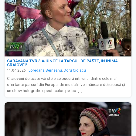
CARAVANA TVR 3 AJUNGE LA TÂRGUL DE PAȘTE, ÎN INIMA
CRAIOVEI!
11.04.2026
|
Loredana Berneanu
,
Doru Ciolacu
Craioveni de toate vârstele se bucură într-unul dintre cele mai
ofertante parcuri din Europa, de muzică live, mâncare delicioasă și
un show holografic spectaculos pe lac. […]