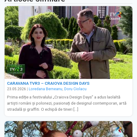
CARAVANA TVR3 – CRAIOVA DESIGN DAYS
23.05.2026
|
Loredana Berneanu
,
Doru Ciolacu
Prima ediție a festivalului „Craiova Design Days” a adus laolaltă
artiști români și polonezi, pasionați de designul contemporan, artă
stradală și graffiti. O echipă de tineri […]