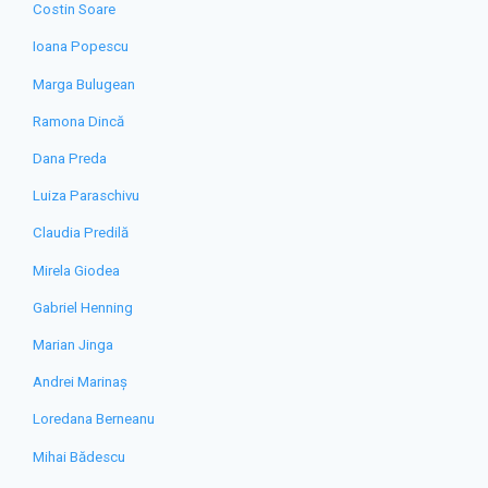
Costin Soare
Ioana Popescu
Marga Bulugean
Ramona Dincă
Dana Preda
Luiza Paraschivu
Claudia Predilă
Mirela Giodea
Gabriel Henning
Marian Jinga
Andrei Marinaș
Loredana Berneanu
Mihai Bădescu