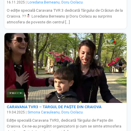
16.11.2025
|
Loredana Berneanu
,
Doru Ciolacu
O ediție specială Caravana TVR 3 dedicată Târgului de Crăciun de la
Craiova. ??
Loredana Berneanu și Doru Ciolacu au surprins
atmosfera de poveste din centrul […]
CARAVANA TVR3 – TÂRGUL DE PAȘTE DIN CRAIOVA
19.04.2025
|
Simona Carauleanu
,
Doru Ciolacu
Ediție specială Caravana TVR3, dedicată Târgului de Paște din
Craiova. Ce ne-au pregătit organizatorii și cum se simte atmosfera