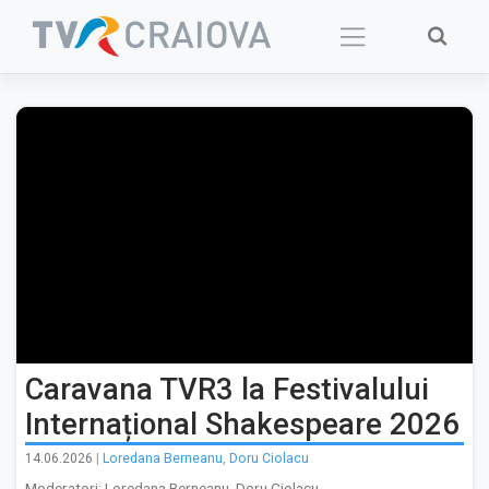
Skip
to
content
Caravana TVR3 la Festivalului
Internațional Shakespeare 2026
14.06.2026
|
Loredana Berneanu
,
Doru Ciolacu
Moderatori: Loredana Berneanu, Doru Ciolacu