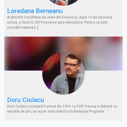
Loredana Berneanu
A absolvit Facultatea de Litere din Craiova şi, după 13 ani de presă
scrisă, a făcut în 2019 trecerea spre televiziune. Pentru că este
incurabil sedusă […]
Doru Ciolacu
Doru Ciolacu lucrează în presă din 1994. La TVR Craiova a debutat ca
reporter de ştiri, iar acum este redactor la Redacţia Programe.