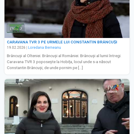
CARAVANA TVR 3 PE URMELE LUI CONSTANTIN BRÂNCUȘI
19.02.2026
|
Loredana Berneanu
Brâncuși al Olteniei. Brâncuși al României. Brâncuși al lumii întregi.
Caravana TVR 3 poposește la Hobița, locul unde s-a născut
Constantin Brâncuși, de unde pornim pe […]