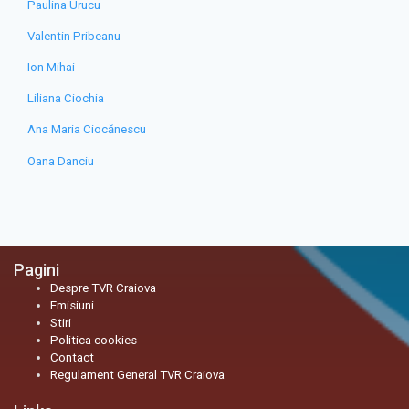
Paulina Urucu
Valentin Pribeanu
Ion Mihai
Liliana Ciochia
Ana Maria Ciocănescu
Oana Danciu
Pagini
Despre TVR Craiova
Emisiuni
Stiri
Politica cookies
Contact
Regulament General TVR Craiova