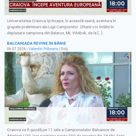
Universitatea Craiova își începe, în această seară, aventura în
grupele preliminarii ale Ligii Campionilor. Oltenii vor întâlni în
deplasare campiona din Belarus, ML Vitebsk, de la […]
BALCANIADA REVINE ÎN BĂNIE
06.07.2026
|
Valentin Pribeanu
| Dolj
Craiova va fi gazdă pe 11 iulie a Campionatelor Balcanice de
Atletism U20. Vor participa peste 350 de sportivi din 18 țări. Este