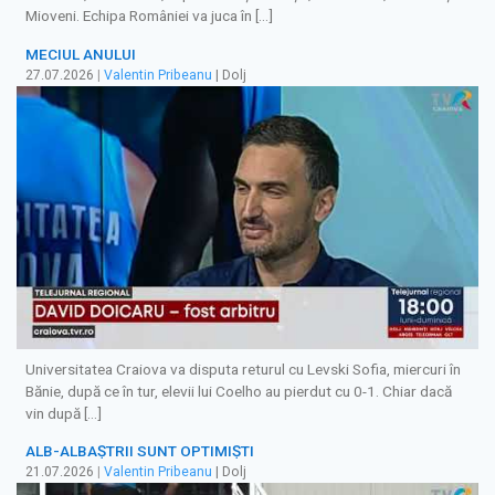
Mioveni. Echipa României va juca în […]
MECIUL ANULUI
27.07.2026
|
Valentin Pribeanu
| Dolj
Universitatea Craiova va disputa returul cu Levski Sofia, miercuri în
Bănie, după ce în tur, elevii lui Coelho au pierdut cu 0-1. Chiar dacă
vin după […]
ALB-ALBAȘTRII SUNT OPTIMIȘTI
21.07.2026
|
Valentin Pribeanu
| Dolj