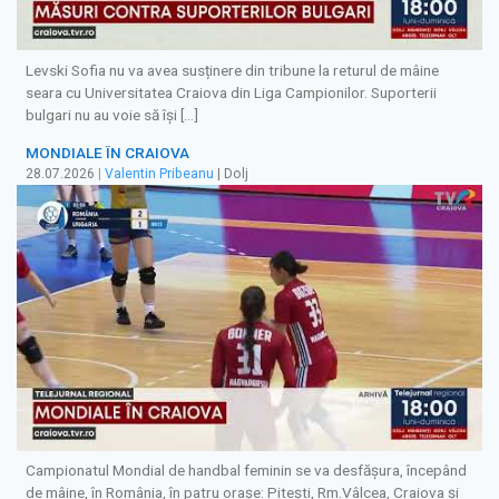
Levski Sofia nu va avea susținere din tribune la returul de mâine
seara cu Universitatea Craiova din Liga Campionilor. Suporterii
bulgari nu au voie să își […]
MONDIALE ÎN CRAIOVA
28.07.2026
|
Valentin Pribeanu
| Dolj
Campionatul Mondial de handbal feminin se va desfășura, începând
de mâine, în România, în patru orașe: Pitești, Rm.Vâlcea, Craiova și