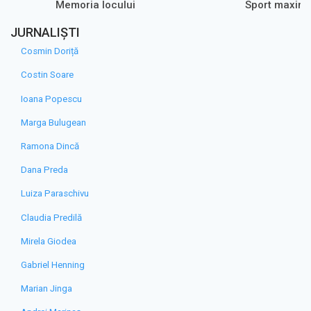
Memoria locului
Sport maxim
JURNALIȘTI
Cosmin Doriță
Costin Soare
Ioana Popescu
Marga Bulugean
Ramona Dincă
Dana Preda
Luiza Paraschivu
Claudia Predilă
Mirela Giodea
Gabriel Henning
Marian Jinga