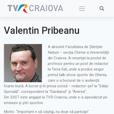
Skip
to
content
Valentin Pribeanu
A absolvit Facultatea de Ştiinţele
Naturii – secţia Chimie a Universităţii
din Craiova. A renunţat la postul de
profesor pentru un post de redactor
la Terra Sat, unde a produs singur
primul talk-show sportiv din Oltenia,
care s-a bucurat de o audienţă
foarte bună. A lucrat şi în presa scrisă – redactor-şef la “Ediţie
Specială”, corespondent la “Gardianul” şi “Averea”.
Din 2007 este angajat la TVR Craiova, unde s-a specializat pe
emisiuni şi ştiri sportive.
Motto: “Important e să câştigi, nu doar să participi”.