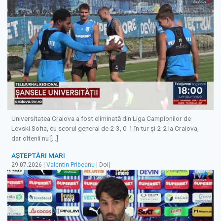
Universitatea Craiova a fost eliminată din Liga Campionilor de
Levski Sofia, cu scorul general de 2-3, 0-1 în tur și 2-2 la Craiova,
dar oltenii nu […]
AȘTEPTĂRI MARI
29.07.2026
|
Valentin Pribeanu
| Dolj