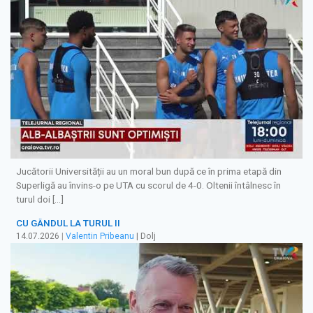
Jucătorii Universității au un moral bun după ce în prima etapă din
Superligă au învins-o pe UTA cu scorul de 4-0. Oltenii întâlnesc în
turul doi […]
CU GÂNDUL LA TURUL II
14.07.2026
|
Valentin Pribeanu
| Dolj