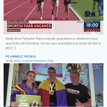
Atleții de la Petrache Trișcu trag din greu pentru a rămâne în topul
sportivilor din României. Cei doi sunt specialiști în probele de 400 și
800 […]
PE URMELE TATĂLUI
26.06.2026
|
Valentin Pribeanu
| Dolj