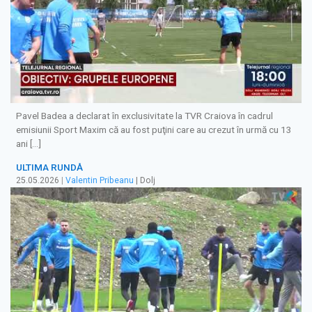
Pavel Badea a declarat în exclusivitate la TVR Craiova în cadrul
emisiunii Sport Maxim că au fost puţini care au crezut în urmă cu 13
ani […]
ULTIMA RUNDĂ
25.05.2026
|
Valentin Pribeanu
| Dolj