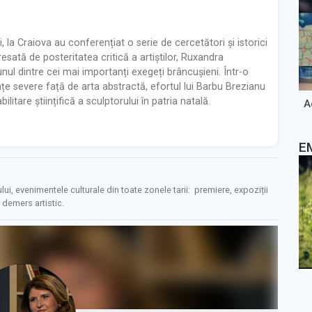
 la Craiova au conferențiat o serie de cercetători și istorici
esată de posteritatea critică a artiștilor, Ruxandra
l dintre cei mai importanți exegeți brâncușieni. Într-o
e severe față de arta abstractă, efortul lui Barbu Brezianu
litare științifică a sculptorului în patria natală.
A
E
, evenimentele culturale din toate zonele tarii: premiere, expoziții
e demers artistic.