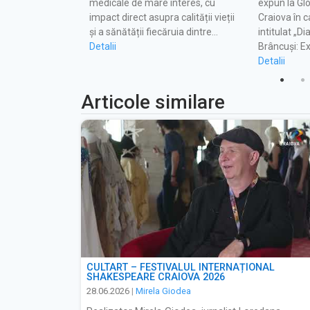
euro, Codruț
medicale de mare interes, cu
expun la Glo
iințat o nouă
impact direct asupra calității vieții
Craiova în c
 ultramodernă pe
și a sănătății fiecăruia dintre…
intitulat „D
Detalii
Brâncuși: E
Detalii
Articole similare
CULTART – FESTIVALUL INTERNAȚIONAL
SHAKESPEARE CRAIOVA 2026
28.06.2026
|
Mirela Giodea