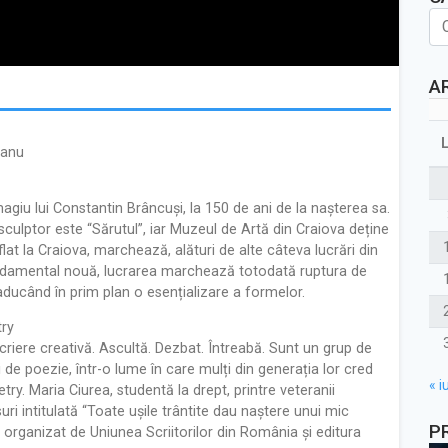
A
eanu
giu lui Constantin Brâncuși, la 150 de ani de la nașterea sa.
sculptor este “Sărutul”, iar Muzeul de Artă din Craiova deține
flat la Craiova, marchează, alături de alte câteva lucrări din
 Fundamental nouă, lucrarea marchează totodată ruptura de
 aducând în prim plan o esențializare a formelor.
try
scriere creativă. Ascultă. Dezbat. Întreabă. Sunt un grup de
iți de poezie, într-o lume în care mulți din generația lor cred
« iu
y. Maria Ciurea, studentă la drept, printre veteranii
ri intitulată “Toate ușile trântite dau naștere unui mic
P
 organizat de Uniunea Scriitorilor din România și editura