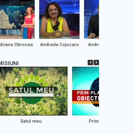
driana Obrocea
Andrada Cojocaru
Andrei Marinaș
MISIUNI
Satul meu
Prim-Plan Obiectiv