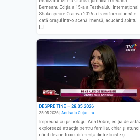
Realizator Mirela Giodea, jurnalist Loredana
Berneanu Ediția a 15-a a Festivalului Internațional
Shakespeare Craiova 2026 a transformat încă o
dată orașul într-o scenă imensă, aducând spiritul
[…]
DESPRE TINE – 28.05.2026
28.05.2026
|
Andrada Cojocaru
Impreună cu psihologul Ana Dobre, ediția de astă
explorează atracția pentru familiar, chiar și atunci
când devine toxic, diferența dintre liniște și