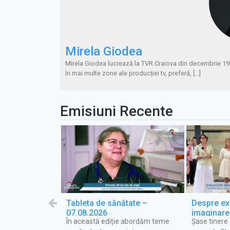
Mirela Giodea
Mirela Giodea lucrează la TVR Craiova din decembrie 1998, 
în mai multe zone ale producției tv, preferă, […]
Emisiuni Recente
tovoiești,
Tableta de sănătate –
Despre exp
07.08.2026
imaginare 
 european de
În această ediție abordăm teme
Șase tinere
emisiunea