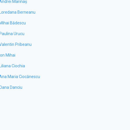
ctorat în horticultură care
Oltenia sărbătoarea Sfântului
Andrei Marinaș
vă Luffa, plantă mai
Anton vom afla la rubrica
Loredana Berneanu
cută ca burete natural, decât
"Diversitate religioasă". Italieni,
germani, polonezi, alături…
Mihai Bădescu
i
Detalii
Paulina Urucu
Valentin Pribeanu
Ion Mihai
Liliana Ciochia
Ana Maria Ciocănescu
Oana Danciu