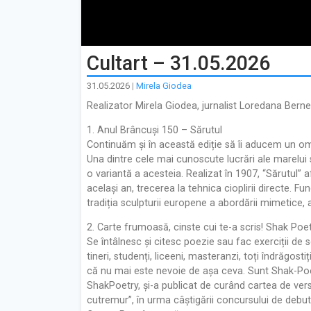
Cultart – 31.05.2026
31.05.2026
|
Mirela Giodea
Realizator Mirela Giodea, jurnalist Loredana Bern
1. Anul Brâncuși 150 – Sărutul
Continuăm și în această ediție să îi aducem un oma
Una dintre cele mai cunoscute lucrări ale marelui 
o variantă a acesteia. Realizat în 1907, “Sărutul” a
același an, trecerea la tehnica cioplirii directe.
tradiția sculpturii europene a abordării mimetice,
2. Carte frumoasă, cinste cui te-a scris! Shak Poe
Se întâlnesc și citesc poezie sau fac exerciții de 
tineri, studenți, liceeni, masteranzi, toți îndrăgost
că nu mai este nevoie de așa ceva. Sunt Shak-Poetr
ShakPoetry, și-a publicat de curând cartea de versu
cutremur”, în urma câștigării concursului de debut