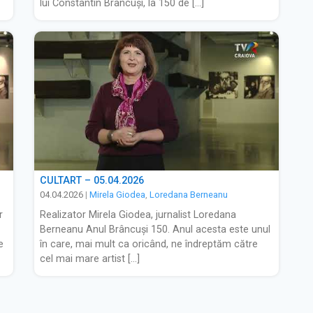
lui Constantin Brâncuși, la 150 de […]
CULTART – 05.04.2026
04.04.2026
|
Mirela Giodea
,
Loredana Berneanu
r
Realizator Mirela Giodea, jurnalist Loredana
Berneanu Anul Brâncuși 150. Anul acesta este unul
e
în care, mai mult ca oricând, ne îndreptăm către
cel mai mare artist […]