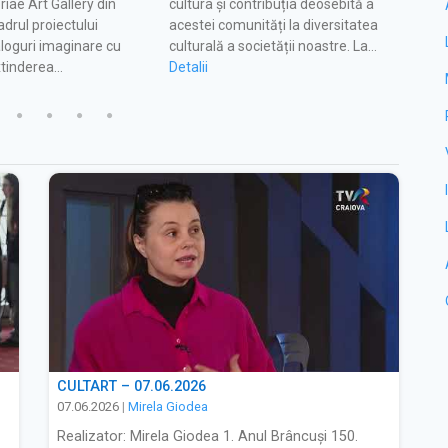
riae Art Gallery din
cultura și contribuția deosebită a
cu do
adrul proiectului
acestei comunități la diversitatea
culti
ialoguri imaginare cu
culturală a societății noastre. La…
cunos
xtinderea…
Detalii
ca…
Detali
CULTART – 07.06.2026
07.06.2026
|
Mirela Giodea
Realizator: Mirela Giodea 1. Anul Brâncuși 150.