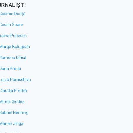
URNALIȘTI
Cosmin Doriță
Costin Soare
Ioana Popescu
Marga Bulugean
Ramona Dincă
Dana Preda
Luiza Paraschivu
Claudia Predilă
Mirela Giodea
Gabriel Henning
l meu – 02.08.2026
Toți împreună – 19.07.2026
Marian Jinga
cia Blăgniceanu este o tânără
Despre cum au marcat catolicii din