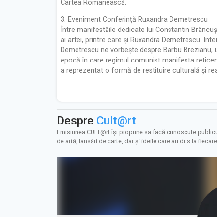
Cartea Românească.
3. Eveniment Conferință Ruxandra Demetrescu
Între manifestăile dedicate lui Constantin Brâncuși,
ai artei, printre care și Ruxandra Demetrescu. Inter
Demetrescu ne vorbește despre Barbu Brezianu, unu
epocă în care regimul comunist manifesta reticenț
a reprezentat o formă de restituire culturală și reabi
Despre
Cult@rt
Emisiunea CULT@rt își propune sa facă cunoscute publicului
de artă, lansări de carte, dar şi ideile care au dus la fiecar