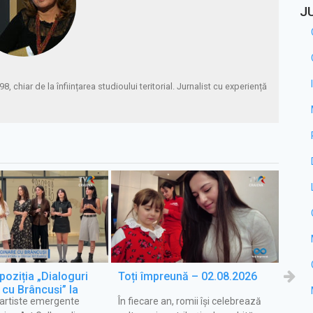
J
chiar de la înființarea studioului teritorial. Jurnalist cu experiență
oziția „Dialoguri
Toți împreună – 02.08.2026
Satu
cu Brâncuși” la
 artiste emergente
În fiecare an, romii își celebrează
Patri
 Vara pentru voi