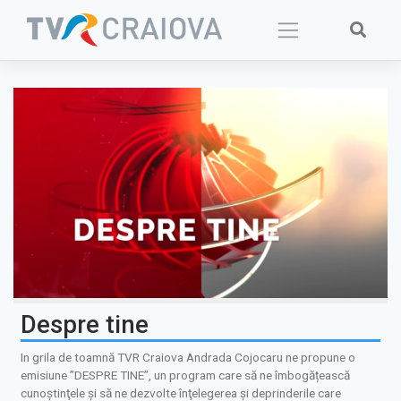
Skip
to
content
Despre tine
In grila de toamnă TVR Craiova Andrada Cojocaru ne propune o
emisiune ”DESPRE TINE”, un program care să ne îmbogățească
cunoştinţele şi să ne dezvolte înţelegerea şi deprinderile care