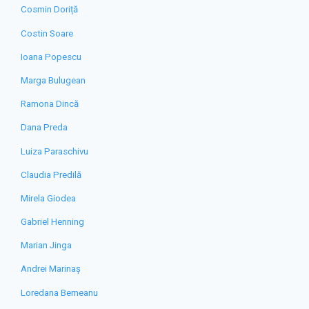
Cosmin Doriță
Costin Soare
Ioana Popescu
Marga Bulugean
Ramona Dincă
Dana Preda
Luiza Paraschivu
Claudia Predilă
Mirela Giodea
Gabriel Henning
Marian Jinga
Andrei Marinaș
Loredana Berneanu