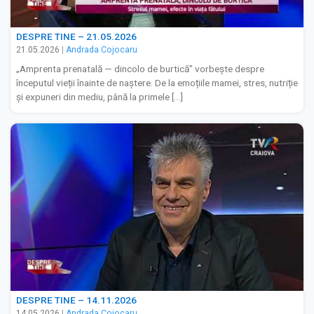
DESPRE TINE – 21.05.2026
21.05.2026
|
Andrada Cojocaru
„Amprenta prenatală — dincolo de burtică” vorbește despre
începutul vieții înainte de naștere. De la emoțiile mamei, stres, nutriție
și expuneri din mediu, până la primele […]
DESPRE TINE – 14.11.2026
14.05.2026
|
Andrada Cojocaru