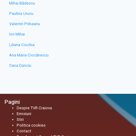
Mihai Bădescu
Paulina Urucu
Valentin Pribeanu
Ion Mihai
Liliana Ciochia
Ana Maria Ciocănescu
Oana Danciu
Pagini
Despre TVR Craiova
Emisiuni
Stiri
Politica cookies
Contact