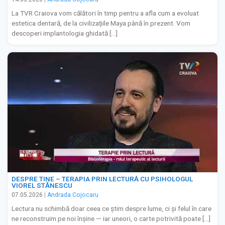
La TVR Craiova vom călători în timp pentru a afla cum a evoluat
estetica dentară, de la civilizațiile Maya până în prezent. Vom
descoperi implantologia ghidată […]
DESPRE TINE – TERAPIA PRIN LECTURĂ CU PSIHOLOGUL
VIOREL STĂNESCU
07.05.2026
|
Andrada Cojocaru
Lectura nu schimbă doar ceea ce știm despre lume, ci și felul în care
ne reconstruim pe noi înșine — iar uneori, o carte potrivită poate […]