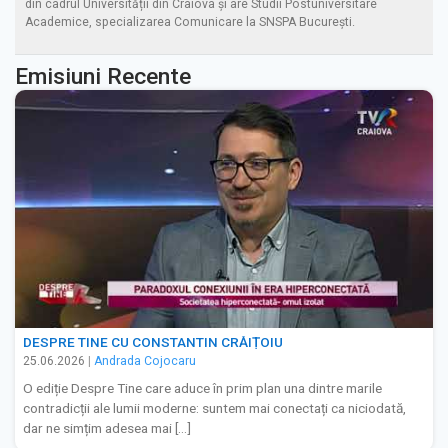
din cadrul Universității din Craiova și are Studii Postuniversitare
Academice, specializarea Comunicare la SNSPA București.
Emisiuni Recente
DESPRE TINE CU CONSTANTIN CRĂIȚOIU
25.06.2026
|
Andrada Cojocaru
O ediție Despre Tine care aduce în prim plan una dintre marile
contradicții ale lumii moderne: suntem mai conectați ca niciodată,
dar ne simțim adesea mai […]