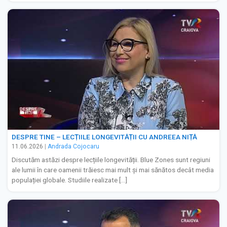
DESPRE TINE – LECȚIILE LONGEVITĂȚII CU ANDREEA NIȚĂ
11.06.2026
|
Andrada Cojocaru
Discutăm astăzi despre lecțiile longevității. Blue Zones sunt regiuni
ale lumii în care oamenii trăiesc mai mult și mai sănătos decât media
populației globale. Studiile realizate […]