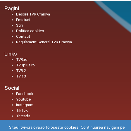
Pagini
Despre TVR Craiova
Emisiuni
Stiri
Politica cookies
Contact
Regulament General TVR Craiova
Links
TVR.ro
TVRplus.ro
TVR 2
TVR 3
Social
Facebook
Youtube
Instagram
TikTok
Threads
Siteul tvr-craiova.ro foloseste cookies. Continuarea navigarii pe