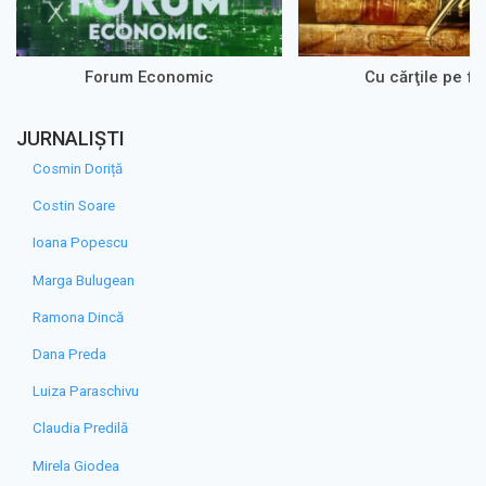
Forum Economic
Cu cărţile pe fa
JURNALIȘTI
Cosmin Doriță
Costin Soare
Ioana Popescu
Marga Bulugean
Ramona Dincă
Dana Preda
Luiza Paraschivu
Claudia Predilă
Mirela Giodea