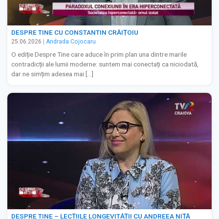
DESPRE TINE CU CONSTANTIN CRĂIȚOIU
25.06.2026
|
Andrada Cojocaru
O ediție Despre Tine care aduce în prim plan una dintre marile
contradicții ale lumii moderne: suntem mai conectați ca niciodată,
dar ne simțim adesea mai […]
DESPRE TINE – LECȚIILE LONGEVITĂȚII CU ANDREEA NIȚĂ