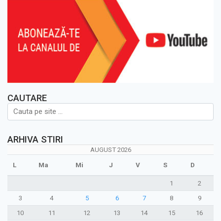
CAUTARE
ARHIVA STIRI
AUGUST 2026
L
Ma
Mi
J
V
S
D
1
2
3
4
5
6
7
8
9
10
11
12
13
14
15
16