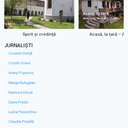
Spirit şi credinţă
Acasă, la țară – A
JURNALIȘTI
Cosmin Doriță
Costin Soare
Ioana Popescu
Marga Bulugean
Ramona Dincă
Dana Preda
Luiza Paraschivu
Claudia Predilă