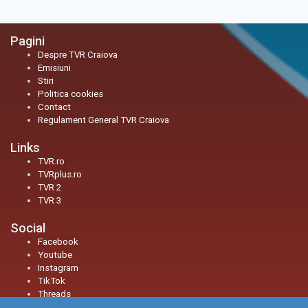
Pagini
Despre TVR Craiova
Emisiuni
Stiri
Politica cookies
Contact
Regulament General TVR Craiova
Links
TVR.ro
TVRplus.ro
TVR 2
TVR 3
Social
Facebook
Youtube
Instagram
TikTok
Threads