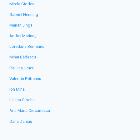
Mirela Giodea
Gabriel Henning
Marian Jinga
Andrei Marinaș
Loredana Berneanu
Mihai Bădescu
Paulina Urucu
Valentin Pribeanu
Ion Mihai
Liliana Ciochia
Ana Maria Ciocănescu
Oana Danciu