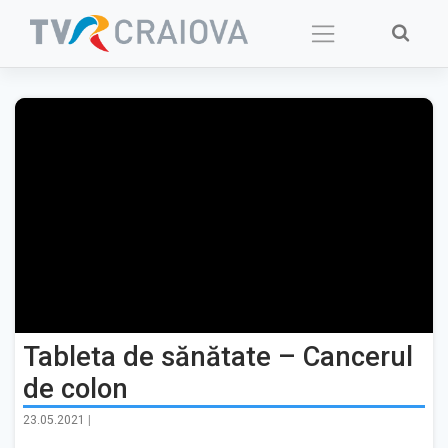
Skip
to
content
Tableta de sănătate – Cancerul
de colon
23.05.2021
|