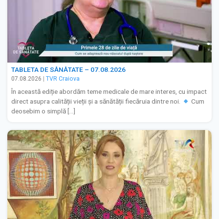
TABLETA DE SĂNĂTATE – 07.08.2026
07.08.2026
|
TVR Craiova
În această ediție abordăm teme medicale de mare interes, cu impact
direct asupra calității vieții și a sănătății fiecăruia dintre noi.
Cum
deosebim o simplă […]