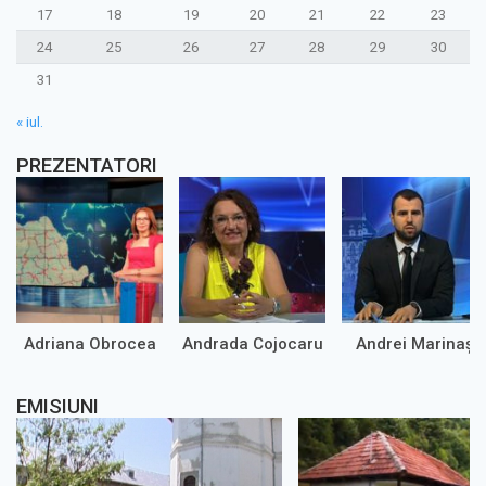
17
18
19
20
21
22
23
24
25
26
27
28
29
30
31
« iul.
PREZENTATORI
Adriana Obrocea
Andrada Cojocaru
Andrei Marinaș
EMISIUNI