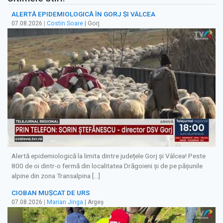
ALERTĂ EPIDEMIOLOGICĂ ÎN GORJ ȘI VÂLCEA
07.08.2026
|
Costin Soare
| Gorj
Alertă epidemiologică la limita dintre județele Gorj și Vâlcea! Peste
800 de oi dintr-o fermă din localitatea Drăgoieni și de pe pășunile
alpine din zona Transalpina […]
CIOBAN MUȘCAT DE URS
07.08.2026
|
Marian Jinga
| Argeș