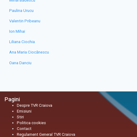
Mihai Bădescu
Paulina Urucu
Valentin Pribeanu
Ion Mihai
Liliana Ciochia
Ana Maria Ciocănescu
Oana Danciu
Pagini
Despre TVR Craiova
Emisiuni
Stiri
Politica cookies
Contact
Regulament General TVR Craiova