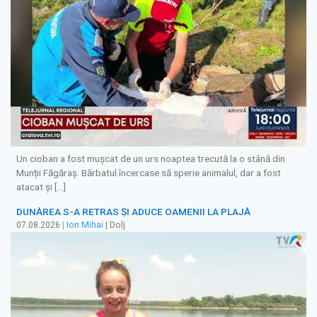
Un cioban a fost mușcat de un urs noaptea trecută la o stână din
Munții Făgăraș. Bărbatul încercase să sperie animalul, dar a fost
atacat și […]
DUNĂREA S-A RETRAS ŞI ADUCE OAMENII LA PLAJĂ
07.08.2026
|
Ion Mihai
| Dolj