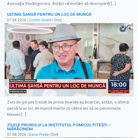
Asociația Studiogovora. Astăzi vă invităm să descoperiți […]
ULTIMA ȘANSĂ PENTRU UN LOC DE MUNCĂ
07.08.2026
|
Costin Soare
| Gorj
Zeci de gorjeni trecuți de prima tinerețe au încercat, astăzi, o ultimă
șansă la un loc de muncă înainte cu câțiva ani să se pensioneze.
Meserii […]
ZILELE PRUNULUI LA INSTITUTUL POMICOL PITEȘTI –
MĂRĂCINENI
07.08.2026
|
Dana Preda
| Dolj