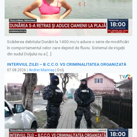
Scăderea debitului Dunării la 1400 mc/s aduce o serie de modificări
în comportamentul celor care depind de fluviu. Sistemul de irigații
din sudul Doljului nu a […]
INTERVIUL ZILEI – B.C.C.O. VS CRIMINALITATEA ORGANIZATĂ
07.08.2026
|
Andrei Marinaș
| Dolj