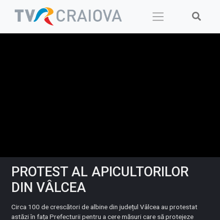
Skip
to
content
PROTEST AL APICULTORILOR
DIN VÂLCEA
Circa 100 de crescători de albine din județul Vâlcea au protestat
astăzi în fața Prefecturii pentru a cere măsuri care să protejeze