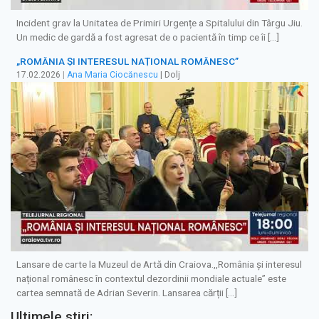
Incident grav la Unitatea de Primiri Urgențe a Spitalului din Târgu Jiu.
Un medic de gardă a fost agresat de o pacientă în timp ce îi […]
„ROMÂNIA ȘI INTERESUL NAȚIONAL ROMÂNESC”
17.02.2026
|
Ana Maria Ciocănescu
| Dolj
Lansare de carte la Muzeul de Artă din Craiova.,,România și interesul
național românesc în contextul dezordinii mondiale actuale” este
cartea semnată de Adrian Severin. Lansarea cărții […]
Ultimele stiri: