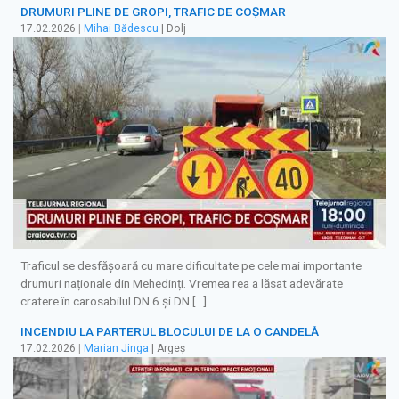
DRUMURI PLINE DE GROPI, TRAFIC DE COȘMAR
17.02.2026
|
Mihai Bădescu
| Dolj
Traficul se desfăşoară cu mare dificultate pe cele mai importante
drumuri naționale din Mehedinți. Vremea rea a lăsat adevărate
cratere în carosabilul DN 6 și DN […]
INCENDIU LA PARTERUL BLOCULUI DE LA O CANDELĂ
17.02.2026
|
Marian Jinga
| Argeș