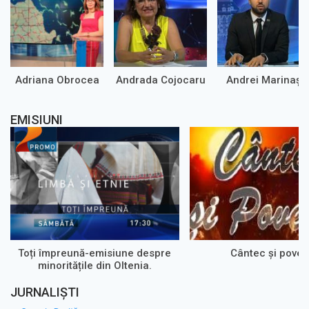
Adriana Obrocea
Andrada Cojocaru
Andrei Marinaș
EMISIUNI
Toți împreună-emisiune despre
Cântec și poves
minoritățile din Oltenia.
JURNALIȘTI