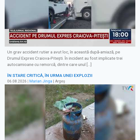
Un grav accident rutier a avut loc, în această după-amiază, pe
Drumul Expres Craiova-Pitești. În incident au fost implicate trei
autocamioane cu remorcă, dintre care unul […]
ÎN STARE CRITICĂ, ÎN URMA UNEI EXPLOZII
06.08.2026
|
Marian Jinga
| Argeș