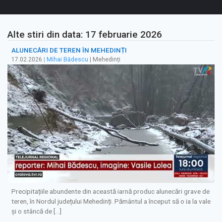
Alte stiri din data: 17 februarie 2026
ALUNECĂRI DE TEREN ÎN MEHEDINȚI
17.02.2026
|
Mihai Bădescu
| Mehedinți
Precipitațiile abundente din această iarnă produc alunecări grave de
teren, în Nordul județului Mehedinți. Pământul a început să o ia la vale
și o stâncă de […]