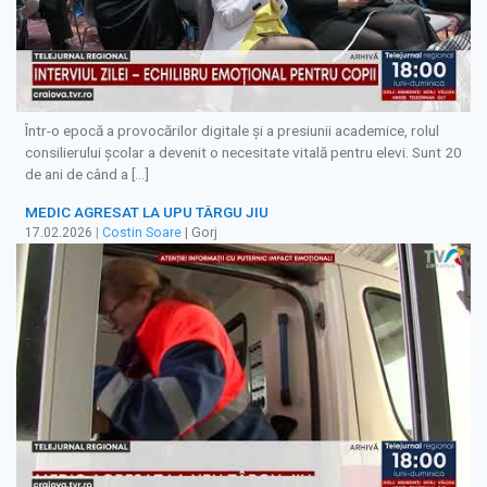
Într-o epocă a provocărilor digitale și a presiunii academice, rolul
consilierului școlar a devenit o necesitate vitală pentru elevi. Sunt 20
de ani de când a […]
MEDIC AGRESAT LA UPU TÂRGU JIU
17.02.2026
|
Costin Soare
| Gorj