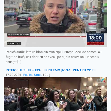
Panică astăzi într-un bloc din municipiul Pitești. Zeci de oameni au
fugit de frică, unii doar cu ce aveau pe ei, din cauza unui incendiu
anunțat […]
INTERVIUL ZILEI – ECHILIBRU EMOŢIONAL PENTRU COPII
17.02.2026
|
Paulina Urucu
| Dolj