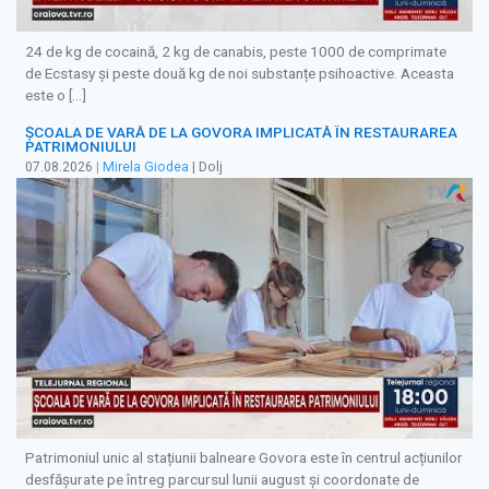
24 de kg de cocaină, 2 kg de canabis, peste 1000 de comprimate
de Ecstasy și peste două kg de noi substanțe psihoactive. Aceasta
este o […]
ȘCOALA DE VARĂ DE LA GOVORA IMPLICATĂ ÎN RESTAURAREA
PATRIMONIULUI
07.08.2026
|
Mirela Giodea
| Dolj
Patrimoniul unic al stațiunii balneare Govora este în centrul acțiunilor
desfășurate pe întreg parcursul lunii august și coordonate de