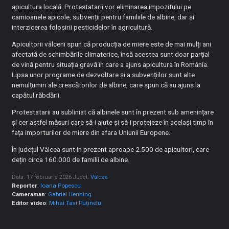
apicultura locală. Protestatarii vor eliminarea impozitului pe
camioanele apicole, subvenții pentru familiile de albine, dar și
interzicerea folosirii pesticidelor în agricultură.
Apicultorii vâlceni spun că producția de miere este de mai mulți ani
afectată de schimbările climaterice, însă acestea sunt doar parțial
de vină pentru situația gravă în care a ajuns apicultura în România.
Lipsa unor programe de dezvoltare și a subvențiilor sunt alte
nemulțumiri ale crescătorilor de albine, care spun că au ajuns la
capătul răbdării.
Protestatarii au subliniat că albinele sunt în prezent sub amenințare
și cer astfel măsuri care să-i ajute și să-i protejeze în același timp în
fața importurilor de miere din afara Uniunii Europene.
În județul Vâlcea sunt in prezent aproape 2.500 de apicultori, care
dețin circa 160.000 de familii de albine.
Data: 17 februarie 2026
Judet:
Vâlcea
Reporter
:
Ioana Popescu
Cameraman
:
Gabriel Henning
Editor video
:
Mihai Tavi Puținelu