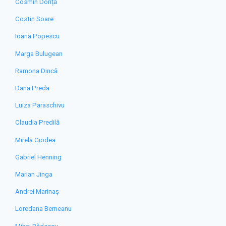
Cosmin Doriță
Costin Soare
Ioana Popescu
Marga Bulugean
Ramona Dincă
Dana Preda
Luiza Paraschivu
Claudia Predilă
Mirela Giodea
Gabriel Henning
Marian Jinga
Andrei Marinaș
Loredana Berneanu