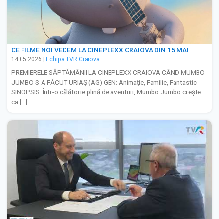
CE FILME NOI VEDEM LA CINEPLEXX CRAIOVA DIN 15 MAI
14.05.2026
|
Echipa TVR Craiova
PREMIERELE SĂPTĂMÂNII LA CINEPLEXX CRAIOVA CÂND MUMBO
JUMBO S-A FĂCUT URIAȘ (AG) GEN: Animaţie, Familie, Fantastic
SINOPSIS: Într-o călătorie plină de aventuri, Mumbo Jumbo crește
ca […]