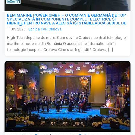
BEM MARINE POWER GMBH – O COMPANIE GERMANĂ DE TOP
SPECIALIZATĂ ÎN COMPONENTE COMPLET ELECTRICE ȘI
HIBRIDE PENTRU NAVE A ALES SĂ ÎȘI STABILEASCĂ SEDIUL DE
INOVAȚIE LA CRAIOVA.
11.05.2026
|
Echipa TVR Craiova
High-Tech departe de mare: Cum devine Craiova centrul tehnologiei
maritime moderne din România O ascensiune internațională în
tehnologie începe la Craiova Cine s-ar fi gândit? Craiova, […]