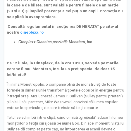
la casele de bilete, sunt valabile pentru filmele de animație
(2D și 3D) și implică prezența a cel puțin un copil. Promoția nu
se aplică la avanpremiere.
Consultă regulamentul în secțiunea DE NERATAT pe site-ul
nostru
cineplexx.ro
Cineplexx Classics prezintă: Monsters, Inc.
Pe 12 iunie, la Cineplexx, de la ora 18:30, se vede pe marile
ecrane filmul Monsters, Inc. la un preț special de doar 15
lei/biletul!
În inima Monstropolis, o companie plină de monstruleți de toate
formele și dimensiunile transformă țipetele copiilor în energie pentru
întregul oraș. Aici lucrează James P. Sullivan (Sulley pentru prieteni)
și loialul său partener, Mike Wazowski, convinși că lumea copiilor
este un loc periculos, de care trebuie să te ții departe.
Totul se schimbă într-o clipă, când o mică „greșeală” aduce în lumea
monștrilor o fetiță curajoasă pe nume Boo. Din acel moment, viața lui
Sully se dă complet peste cap, iar întoarcerea ei acasă devine o