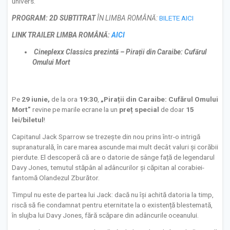
univers.
PROGRAM:
2D SUBTITRAT
ÎN LIMBA ROMÂNĂ:
BILETE AICI
LINK TRAILER LIMBA ROM
ÂNĂ
:
AICI
Cineplexx Classics prezintă –
Pirații din Caraibe: Cufărul
Omului Mort
Pe
29 iunie,
de la ora
19:30
,
„Pirații din Caraibe: Cufărul Omului
Mort”
revine pe marile ecrane la un
preț special
de doar
15
lei/biletul
!
Capitanul Jack Sparrow se trezește din nou prins într-o intrigă
supranaturală, în care marea ascunde mai mult decât valuri și corăbii
pierdute. El descoperă că are o datorie de sânge față de legendarul
Davy Jones, temutul stăpân al adâncurilor și căpitan al corabiei-
fantomă Olandezul Zburător.
Timpul nu este de partea lui Jack: dacă nu își achită datoria la timp,
riscă să fie condamnat pentru eternitate la o existență blestemată,
în slujba lui Davy Jones, fără scăpare din adâncurile oceanului.