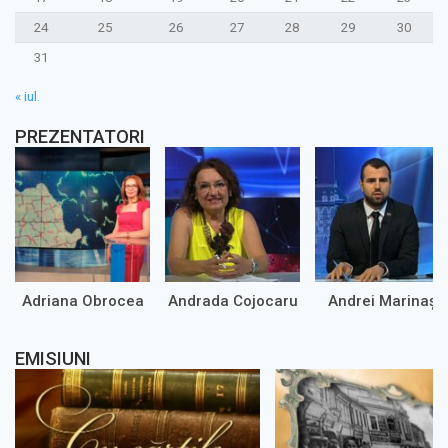
24
25
26
27
28
29
30
31
« iul.
PREZENTATORI
Adriana Obrocea
Andrada Cojocaru
Andrei Marinaș
EMISIUNI