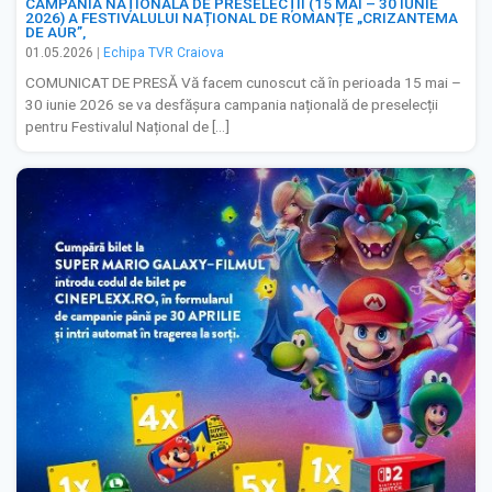
CAMPANIA NAȚIONALĂ DE PRESELECȚII (15 MAI – 30 IUNIE
2026) A FESTIVALULUI NAȚIONAL DE ROMANȚE „CRIZANTEMA
DE AUR”,
01.05.2026
|
Echipa TVR Craiova
COMUNICAT DE PRESĂ Vă facem cunoscut că în perioada 15 mai –
30 iunie 2026 se va desfășura campania națională de preselecții
pentru Festivalul Național de […]