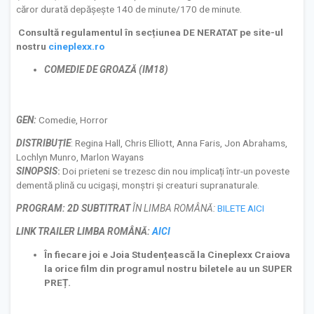
căror durată depășește 140 de minute/170 de minute.
Consultă regulamentul în secțiunea DE NERATAT pe site-ul
nostru
cineplexx.ro
COMEDIE DE GROAZĂ (IM18)
GEN:
Comedie, Horror
DISTRIBUȚIE
: Regina Hall, Chris Elliott, Anna Faris, Jon Abrahams,
Lochlyn Munro, Marlon Wayans
S
INOPSIS
:
Doi prieteni se trezesc din nou implicați într-un poveste
dementă plină cu ucigași, monștri și creaturi supranaturale.
PROGRAM:
2D SUBTITRAT
ÎN LIMBA ROMÂNĂ:
BILETE AICI
LINK TRAILER LIMBA ROM
ÂNĂ
:
AICI
În fiecare joi e
Joia Studențească
la Cineplexx Craiova
la orice film din programul nostru biletele au un SUPER
PREȚ.