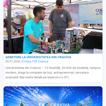
ADMITERE LA UNIVERSITATEA DIN CRAIOVA
09.07.2026
|
Echipa TVR Craiova
Universitatea din Craiova – 12 facultăți, 20.000 de studenți, campus
modern, stagii la companii de top, antreprenoriat, cercetare
avansată. Mai multe detalii pe www.ucv.ro (P)