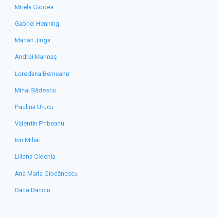
Mirela Giodea
Gabriel Henning
Marian Jinga
Andrei Marinaș
Loredana Berneanu
Mihai Bădescu
Paulina Urucu
Valentin Pribeanu
Ion Mihai
Liliana Ciochia
Ana Maria Ciocănescu
Oana Danciu