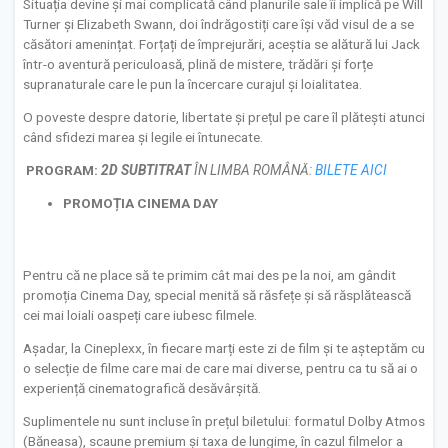
Situația devine și mai complicată când planurile sale îi implică pe Will
Turner și Elizabeth Swann, doi îndrăgostiți care își văd visul de a se
căsători amenințat. Forțați de împrejurări, aceștia se alătură lui Jack
într-o aventură periculoasă, plină de mistere, trădări și forțe
supranaturale care le pun la încercare curajul și loialitatea.
O poveste despre datorie, libertate și prețul pe care îl plătești atunci
când sfidezi marea și legile ei întunecate.
PROGRAM:
2D
SUBTITRAT
ÎN LIMBA ROMÂNĂ:
BILETE AICI
PROMOȚIA CINEMA DAY
Pentru că ne place să te primim cât mai des pe la noi, am gândit
promoția Cinema Day, special menită să răsfețe și să răsplătească
cei mai loiali oaspeți care iubesc filmele.
Așadar, la Cineplexx, în fiecare marți este zi de film și te așteptăm cu
o selecție de filme care mai de care mai diverse, pentru ca tu să ai o
experiență cinematografică desăvârșită.
Suplimentele nu sunt incluse în prețul biletului: formatul Dolby Atmos
(Băneasa), scaune premium și taxa de lungime, în cazul filmelor a