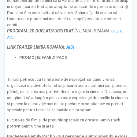
nomad pierdut de familia sa la vârsta de 2 ani într-o furtună de nisip
în deșert, care a fost apoi adoptat și crescut de o pereche de struți.
Dar când Sun este invitată să viziteze Sahara, își dă seama că
Hadara este poate mai mult decât o simplă poveste de adormit
copiii.
PROGRAM:
2D DUBLAT/SUBTITRAT
ÎN LIMBA ROMÂNĂ:
BILETE
AICI
LINK TRAILER LIMBA ROM
ÂNĂ
:
AICI
PROMOȚIE FAMILY PACK
Timpul petrecut cu familia este de neprețuit, iar când vrei să
organizezi o activitate la fel de plăcută pentru cei mici cât și pentru
părinți, nu e nimic mai potrivit decât o ieșire la cinema. De aceea, ne-
am gândit să adaugăm plus valoare experienței de familie la cinema
și punem la dispoziție mai multe pachete promoționale cu prețuri
speciale pentru familii la animațiile din program.
Bucură-te de film și de prețurile speciale cu oricare Family Pack
potrivit pentru tine și ai tăi.
Pachetele Family Pack 2-3-4 persoane sunt disponibile doar