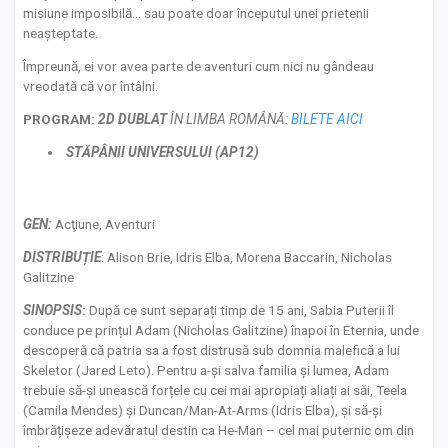
misiune imposibilă… sau poate doar începutul unei prietenii
neașteptate.
Împreună, ei vor avea parte de aventuri cum nici nu gândeau
vreodată că vor întâlni.
PROGRAM:
2D
DUBLAT
ÎN LIMBA ROMÂNĂ:
BILETE AICI
STĂPÂNII UNIVERSULUI (AP12)
GEN:
Acţiune, Aventuri
DISTRIBUȚIE
: Alison Brie, Idris Elba, Morena Baccarin, Nicholas
Galitzine
S
INOPSIS
:
După ce sunt separați timp de 15 ani, Sabia Puterii îl
conduce pe prințul Adam (Nicholas Galitzine) înapoi în Eternia, unde
descoperă că patria sa a fost distrusă sub domnia malefică a lui
Skeletor (Jared Leto). Pentru a-și salva familia și lumea, Adam
trebuie să-și unească forțele cu cei mai apropiați aliați ai săi, Teela
(Camila Mendes) și Duncan/Man-At-Arms (Idris Elba), și să-și
îmbrățișeze adevăratul destin ca He-Man – cel mai puternic om din