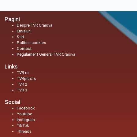
Pagini
Despre TVR Craiova
Emisiuni
Stiri
Politica cookies
Contact
Regulament General TVR Craiova
Links
TVR.ro
TVRplus.ro
TVR 2
TVR 3
Social
Facebook
Youtube
Instagram
TikTok
Threads