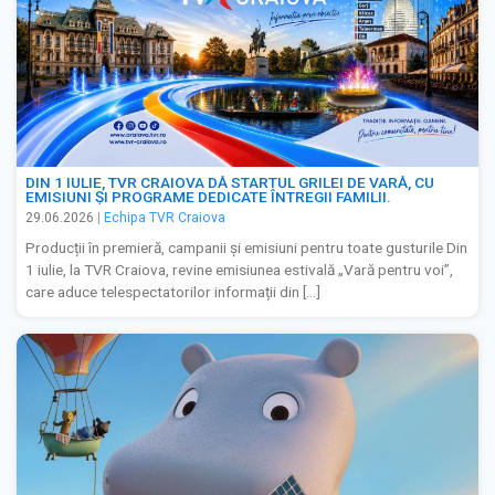
DIN 1 IULIE, TVR CRAIOVA DĂ STARTUL GRILEI DE VARĂ, CU
EMISIUNI ȘI PROGRAME DEDICATE ÎNTREGII FAMILII.
29.06.2026
|
Echipa TVR Craiova
Producții în premieră, campanii și emisiuni pentru toate gusturile Din
1 iulie, la TVR Craiova, revine emisiunea estivală „Vară pentru voi”,
care aduce telespectatorilor informații din […]