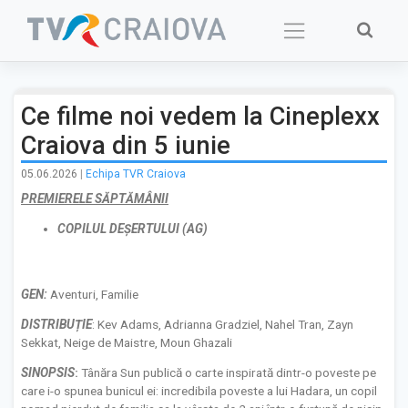
Skip
to
content
Ce filme noi vedem la Cineplexx
Craiova din 5 iunie
05.06.2026
|
Echipa TVR Craiova
PREMIERELE SĂPTĂMÂNII
COPILUL DEȘERTULUI (AG)
GEN:
Aventuri, Familie
DISTRIBUȚIE
: Kev Adams, Adrianna Gradziel, Nahel Tran, Zayn
Sekkat, Neige de Maistre, Moun Ghazali
S
INOPSIS
:
Tânăra Sun publică o carte inspirată dintr-o poveste pe
care i-o spunea bunicul ei: incredibila poveste a lui Hadara, un copil