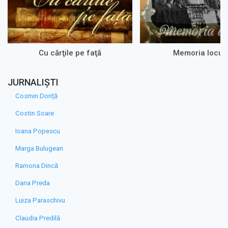
Cu cărţile pe faţă
Memoria loculu
JURNALIȘTI
Cosmin Doriță
Costin Soare
Ioana Popescu
Marga Bulugean
Ramona Dincă
Dana Preda
Luiza Paraschivu
Claudia Predilă