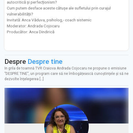
autocritică și perfecționism?
Cum putem desface aceste cătușe ale sufletului prin curajul
vulnerabilității?
Invitată: Anca Văduva, psiholog,- coach sistemic
Moderator: Andrada Cojocaru
Producător: Anca Dindirică
Despre
Despre tine
In grila de toamnă TVR Craiova Andrada Cojocaru ne propune o emisiune
”DESPRE TINE”, un program care să ne îmbogățească cunoştinţele şi să ne
dezvolte înţelegerea […]