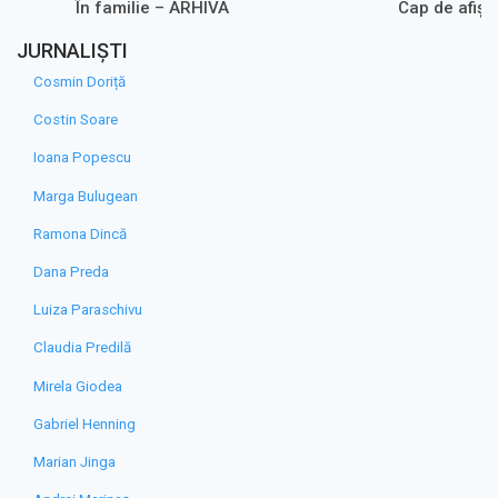
În familie – ARHIVA
Cap de afiș
JURNALIȘTI
Cosmin Doriță
Costin Soare
Ioana Popescu
Marga Bulugean
Ramona Dincă
Dana Preda
Luiza Paraschivu
Claudia Predilă
Mirela Giodea
Gabriel Henning
Marian Jinga