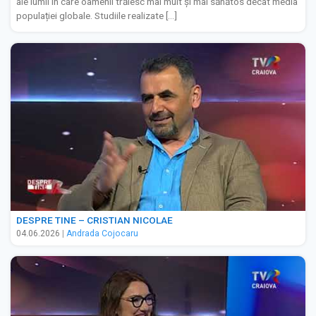
ale lumii în care oamenii trăiesc mai mult și mai sănătos decât media
populației globale. Studiile realizate […]
DESPRE TINE – CRISTIAN NICOLAE
04.06.2026
|
Andrada Cojocaru