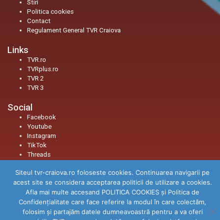
Stiri
Politica cookies
Contact
Regulament General TVR Craiova
Links
TVR.ro
TVRplus.ro
TVR 2
TVR 3
Social
Facebook
Youtube
Instagram
TikTok
Threads
Siteul tvr-craiova.ro foloseste cookies. Continuarea navigarii pe
© 2026
TVR Craiova
|
Toate drepturile rezervate.
acest site se considera acceptarea politicii de utilizare a cookies.
Afla mai multe accesand POLITICA COOKIES și Politica de
Confidenţialitate care face referire la modul în care colectăm,
folosim şi partajăm datele dumneavoastră pentru a va oferi