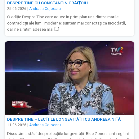
DESPRE TINE CU CONSTANTIN CRĂIȚOIU
25.06.2026
|
Andrada Cojocaru
O ediție Despre Tine care aduce în prim plan una dintre marile
contradicții ale lumii moderne: suntem mai conectați ca niciodată,
dar ne simțim adesea mai […]
DESPRE TINE – LECȚIILE LONGEVITĂȚII CU ANDREEA NIȚĂ
11.06.2026
|
Andrada Cojocaru
Discutăm astăzi despre lecțiile longevității. Blue Zones sunt regiuni