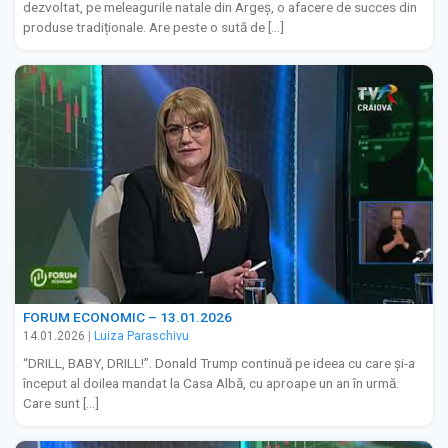
dezvoltat, pe meleagurile natale din Argeș, o afacere de succes din
produse tradiționale. Are peste o sută de […]
FORUM ECONOMIC – 13.01.2026
14.01.2026
|
Luiza Paraschivu
“DRILL, BABY, DRILL!”. Donald Trump continuă pe ideea cu care și-a
început al doilea mandat la Casa Albă, cu aproape un an în urmă.
Care sunt […]