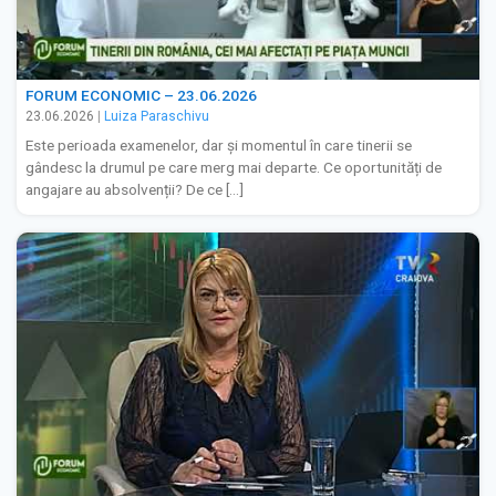
FORUM ECONOMIC – 23.06.2026
23.06.2026
|
Luiza Paraschivu
Este perioada examenelor, dar și momentul în care tinerii se
gândesc la drumul pe care merg mai departe. Ce oportunități de
angajare au absolvenții? De ce […]