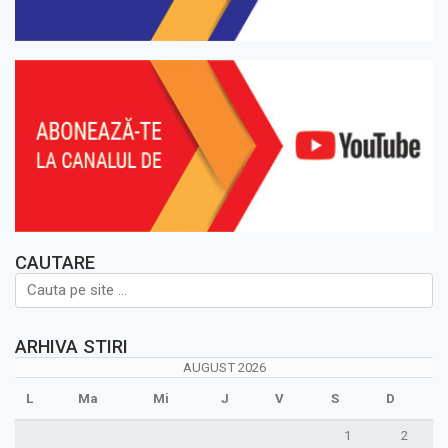
CAUTARE
ARHIVA STIRI
AUGUST 2026
L
Ma
Mi
J
V
S
D
1
2