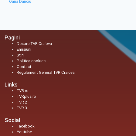
Oana Danciu
Pagini
Despre TVR Craiova
Emisiuni
Stiri
Politica cookies
Contact
Regulament General TVR Craiova
Links
TVR.ro
TVRplus.ro
TVR 2
TVR 3
Social
Facebook
Youtube