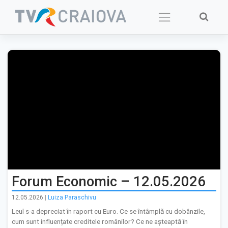
Skip
to
content
Forum Economic – 12.05.2026
12.05.2026
|
Luiza Paraschivu
Leul s-a depreciat în raport cu Euro. Ce se întâmplă cu dobânzile,
cum sunt influențate creditele românilor? Ce ne așteaptă în