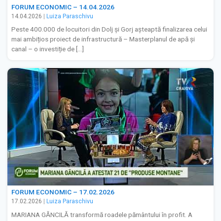
FORUM ECONOMIC – 14.04.2026
14.04.2026
|
Luiza Paraschivu
Peste 400.000 de locuitori din Dolj și Gorj așteaptă finalizarea celui
mai ambițios proiect de infrastructură – Masterplanul de apă și
canal – o investiție de […]
FORUM ECONOMIC – 17.02.2026
17.02.2026
|
Luiza Paraschivu
MARIANA GĂNCILĂ transformă roadele pământului în profit. A