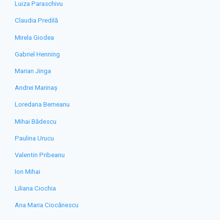
Luiza Paraschivu
Claudia Predilă
Mirela Giodea
Gabriel Henning
Marian Jinga
Andrei Marinaș
Loredana Berneanu
Mihai Bădescu
Paulina Urucu
Valentin Pribeanu
Ion Mihai
Liliana Ciochia
Ana Maria Ciocănescu