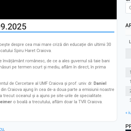
09.2025
A
rbește despre cea mai mare criză din educație din ultimii 30
icatului Spiru Haret Craiova.
e învățământ românesc, de ce a ales guvernul să taie bani
ăsuri pe termen scurt și mediu, aflăm în direct, în prima
ntul de Cercetare al UMF Craiova și prof. univ. dr.
Daniel
e din Craiova ajung în cea de-a doua parte a emisiunii noastre
recut oceanul și a ajuns pe site-urile de specialitate.
heimer
o boală a trecutului, aflăm doar la TVR Craiova.
« iu
P
cu
,