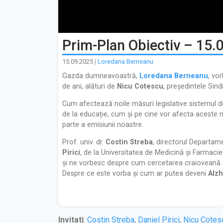
Prim-Plan Obiectiv – 15.
15.09.2025
|
Loredana Berneanu
Gazda dumneavoastră,
Loredana Berneanu
, vo
de ani, alături de
Nicu Cotescu
, președintele Sind
Cum afectează noile măsuri legislative sistemul d
de la educație, cum și pe cine vor afecta aceste m
parte a emisiunii noastre.
Prof. univ. dr.
Costin Streba
, directorul Departame
Pirici
, de la Universitatea de Medicină și Farmaci
și ne vorbesc despre cum cercetarea craioveană a t
Despre ce este vorba și cum ar putea deveni
Alz
Invitati
:
Costin Streba
,
Daniel Pirici
,
Nicu Cotes