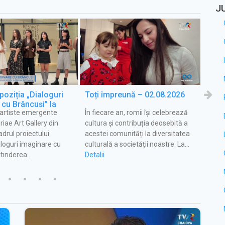
J
oziția „Dialoguri
Toți împreună – 02.08.2026
Satu
cu Brâncuși” la
 artiste emergente
În fiecare an, romii își celebrează
Patri
 Vara pentru voi
riae Art Gallery din
cultura și contribuția deosebită a
cu do
adrul proiectului
acestei comunități la diversitatea
culti
ialoguri imaginare cu
culturală a societății noastre. La…
cunos
xtinderea…
Detalii
ca…
Detali