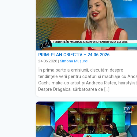
PRIM-PLAN OBIECTIV – 24.06.2026
24.06.2026
|
Simona Muşuroi
În prima parte a emisiunii, discutăm despre
tendințele verii pentru coafuri și machiaje cu Anc
Gachi, make-up artist și Andreea Ristea, hairstylist
Despre Drăgaica, sărbătoarea de […]