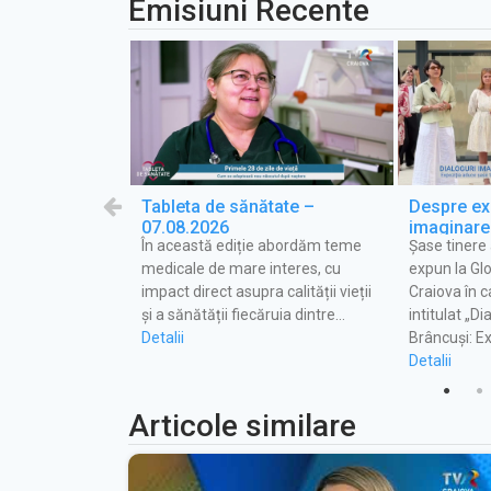
Emisiuni Recente
tovoiești,
Tableta de sănătate –
Despre exp
07.08.2026
imaginare 
 european de
În această ediție abordăm teme
Șase tinere
emisiunea
euro, Codruț
medicale de mare interes, cu
expun la Glo
iințat o nouă
impact direct asupra calității vieții
Craiova în c
 ultramodernă pe
și a sănătății fiecăruia dintre…
intitulat „D
Detalii
Brâncuși: E
Detalii
Articole similare