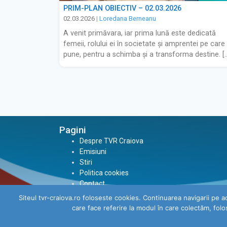
PRIM-PLAN OBIECTIV – 02.03.2026
02.03.2026
|
Loredana Berneanu
A venit primăvara, iar prima lună este dedicată
femeii, rolului ei în societate și amprentei pe care
pune, pentru a schimba și a transforma destine. [
Pagini
Despre TVR Craiova
Emisiuni
Stiri
Politica cookies
Contact
Regulament General TVR Craiova
Siteul tvr-craiova.ro foloseste cookies. Continuarea navigarii pe a
care face referire la modul în care colectăm, fol
© 2026
TVR Craiova
|
Toate drepturile rezervate.