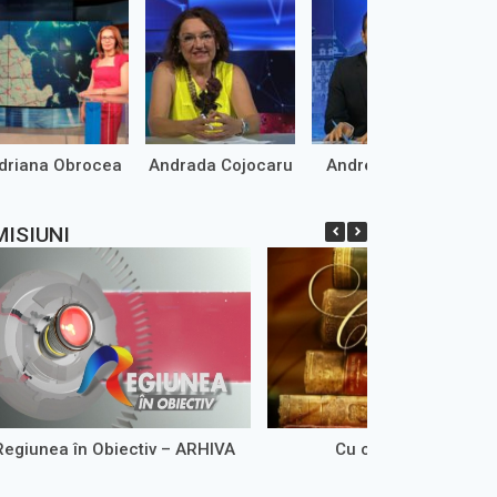
driana Obrocea
Andrada Cojocaru
Andrei Marinaș
MISIUNI
Regiunea în Obiectiv – ARHIVA
Cu cărţile pe faţă