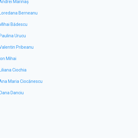
Andrei Marinaș
Loredana Berneanu
Mihai Bădescu
Paulina Urucu
Valentin Pribeanu
Ion Mihai
Liliana Ciochia
Ana Maria Ciocănescu
Oana Danciu