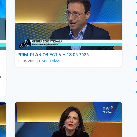
PRIM-PLAN OBIECTIV – 13.05.2026
13.05.2026
|
Doru Ciolacu
a
.