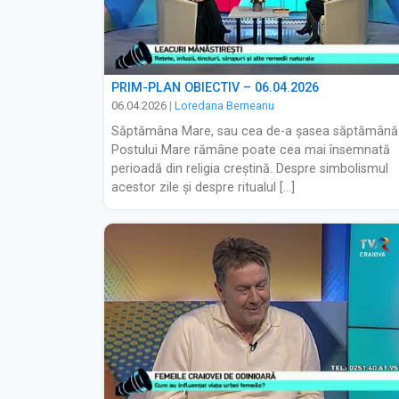
PRIM-PLAN OBIECTIV – 06.04.2026
06.04.2026
|
Loredana Berneanu
Săptămâna Mare, sau cea de-a șasea săptămână
Postului Mare rămâne poate cea mai însemnată
perioadă din religia creștină. Despre simbolismul
acestor zile și despre ritualul […]