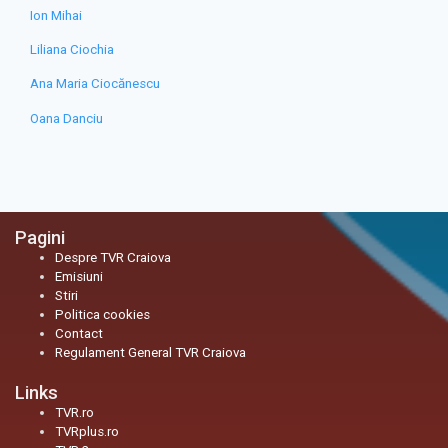
Ion Mihai
Liliana Ciochia
Ana Maria Ciocănescu
Oana Danciu
Pagini
Despre TVR Craiova
Emisiuni
Stiri
Politica cookies
Contact
Regulament General TVR Craiova
Links
TVR.ro
TVRplus.ro