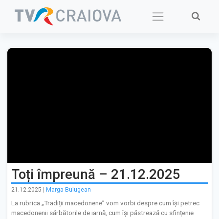
Skip
to
content
Toți împreună – 21.12.2025
21.12.2025
|
Marga Bulugean
La rubrica „Tradiții macedonene” vom vorbi despre cum își petrec
macedonenii sărbătorile de iarnă, cum își păstrează cu sfințenie