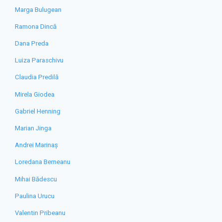
Marga Bulugean
Ramona Dincă
Dana Preda
Luiza Paraschivu
Claudia Predilă
Mirela Giodea
Gabriel Henning
Marian Jinga
Andrei Marinaș
Loredana Berneanu
Mihai Bădescu
Paulina Urucu
Valentin Pribeanu