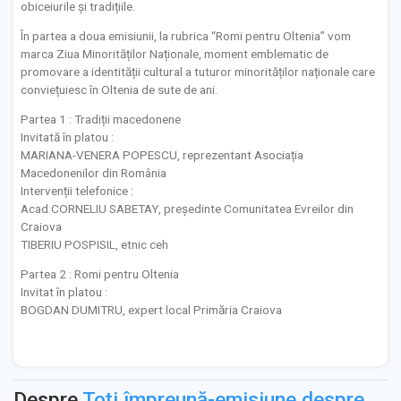
obiceiurile și tradițiile.
În partea a doua emisiunii, la rubrica “Romi pentru Oltenia” vom
marca Ziua Minorităților Naționale, moment emblematic de
promovare a identității cultural a tuturor minorităților naționale care
conviețuiesc în Oltenia de sute de ani.
Partea 1 : Tradiții macedonene
Invitată în platou :
MARIANA-VENERA POPESCU, reprezentant Asociația
Macedonenilor din România
Intervenții telefonice :
Acad.CORNELIU SABETAY, președinte Comunitatea Evreilor din
Craiova
TIBERIU POSPISIL, etnic ceh
Partea 2 : Romi pentru Oltenia
Invitat în platou :
BOGDAN DUMITRU, expert local Primăria Craiova
Despre
Toți împreună-emisiune despre