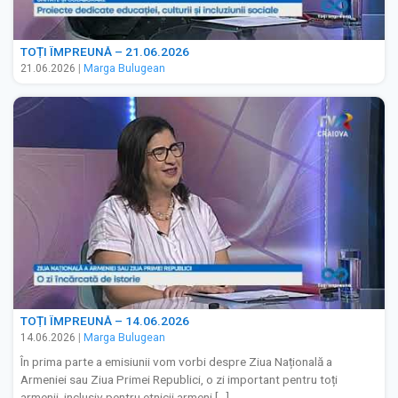
TOȚI ÎMPREUNĂ – 21.06.2026
21.06.2026
|
Marga Bulugean
TOȚI ÎMPREUNĂ – 14.06.2026
14.06.2026
|
Marga Bulugean
În prima parte a emisiunii vom vorbi despre Ziua Națională a
Armeniei sau Ziua Primei Republici, o zi important pentru toți
armenii, inclusiv pentru etnicii armeni […]