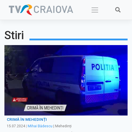
Skip
to
content
Stiri
CRIMĂ ÎN MEHEDINȚI
15.07.2024
|
Mihai Bădescu
| Mehedinți