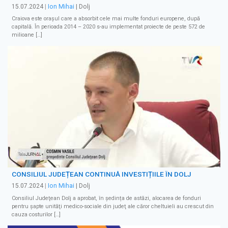
15.07.2024
|
Ion Mihai
| Dolj
Craiova este oraşul care a absorbit cele mai multe fonduri europene, după
capitală. În perioada 2014 – 2020 s-au implementat proiecte de peste 572 de
milioane […]
CONSILIUL JUDEȚEAN CONTINUĂ INVESTIȚIILE ÎN DOLJ
15.07.2024
|
Ion Mihai
| Dolj
Consiliul Judeţean Dolj a aprobat, în ședința de astăzi, alocarea de fonduri
pentru şapte unităţi medico-sociale din judeţ ale căror cheltuieli au crescut din
cauza costurilor […]