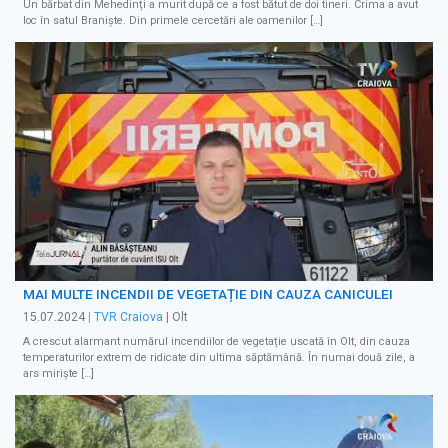
Un bărbat din Mehedinți a murit după ce a fost bătut de doi tineri. Crima a avut
loc în satul Braniște. Din primele cercetări ale oamenilor […]
MAI MULTE INCENDII DE VEGETAȚIE DIN CAUZA CANICULEI
15.07.2024
|
TVR Craiova
| Olt
A crescut alarmant numărul incendiilor de vegetație uscată în Olt, din cauza
temperaturilor extrem de ridicate din ultima săptămână. În numai două zile, a
ars mirişte […]