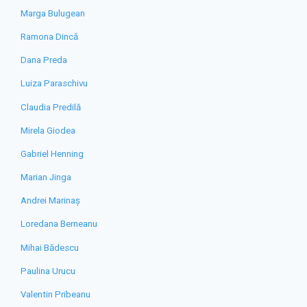
Marga Bulugean
Ramona Dincă
Dana Preda
Luiza Paraschivu
Claudia Predilă
Mirela Giodea
Gabriel Henning
Marian Jinga
Andrei Marinaș
Loredana Berneanu
Mihai Bădescu
Paulina Urucu
Valentin Pribeanu