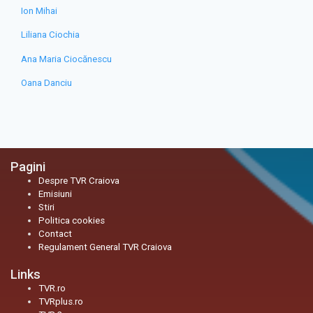
Ion Mihai
Liliana Ciochia
Ana Maria Ciocănescu
Oana Danciu
Pagini
Despre TVR Craiova
Emisiuni
Stiri
Politica cookies
Contact
Regulament General TVR Craiova
Links
TVR.ro
TVRplus.ro