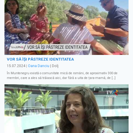
VOR SĂ ÎŞI PĂSTREZE IDENTITATEA
15.07.2024
|
Oana Danciu
| Dolj
În Muntenegru există o comunitate mică de români, de aproximativ 300 de
membri, care a ales să trăiască aici, dar fără a uita de țara-mamă, de […]