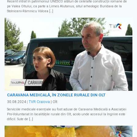
Recent intrat în patrimoniul UNESCO alături de celelalte construcții romane de
pe Valea Oltului, ca parte a Limes Alutanus, situl arheologic Buridava de la
Stolniceni-Râmnicu Vâlcea […]
CARAVANA MEDICALĂ, ÎN ZONELE RURALE DIN OLT
30.08.2024
|
TVR Craiova
| Olt
Serviciile medicale esențiale au fost aduse de Caravana Medicală a Asociației
Pro-Voluntariat în localitățile rurale din Olt, acolo unde accesul la îngriire este
dificil. Sute de […]