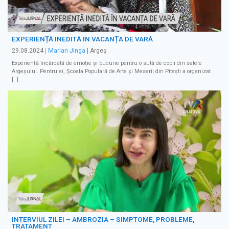
EXPERIENȚĂ INEDITĂ ÎN VACANȚA DE VARĂ
29.08.2024
|
Marian Jinga
| Argeș
Experiență încărcată de emoție și bucurie pentru o sută de copii din satele
Argeșului. Pentru ei, Școala Populară de Arte și Meserii din Pitești a organizat
[…]
INTERVIUL ZILEI – AMBROZIA – SIMPTOME, PROBLEME,
TRATAMENT