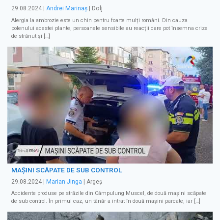
29.08.2024
|
Andrei Marinaș
| Dolj
Alergia la ambrozie este un chin pentru foarte mulți români. Din cauza
polenului acestei plante, persoanele sensibile au reacții care pot însemna crize
de strănut și […]
MAȘINI SCĂPATE DE SUB CONTROL
29.08.2024
|
Marian Jinga
| Argeș
Accidente produse pe străzile din Câmpulung Muscel, de două mașini scăpate
de sub control. În primul caz, un tânăr a intrat în două mașini parcate, iar […]