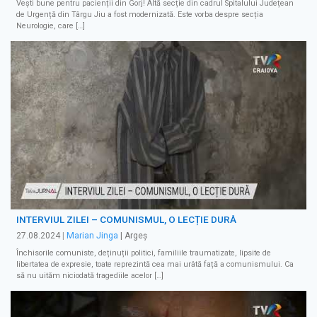
Vești bune pentru pacienții din Gorj! Altă secție din cadrul Spitalului Județean
de Urgență din Târgu Jiu a fost modernizată. Este vorba despre secția
Neurologie, care […]
INTERVIUL ZILEI – COMUNISMUL, O LECȚIE DURĂ
27.08.2024
|
Marian Jinga
| Argeș
Închisorile comuniste, deținuții politici, familiile traumatizate, lipsite de
libertatea de expresie, toate reprezintă cea mai urâtă față a comunismului. Ca
să nu uităm niciodată tragediile acelor […]