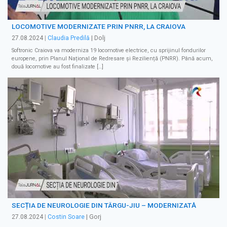
LOCOMOTIVE MODERNIZATE PRIN PNRR, LA CRAIOVA
27.08.2024
|
Claudia Predilă
| Dolj
Softronic Craiova va moderniza 19 locomotive electrice, cu sprijinul fondurilor
europene, prin Planul Național de Redresare și Reziliență (PNRR). Până acum,
două locomotive au fost finalizate […]
SECȚIA DE NEUROLOGIE DIN TÂRGU-JIU – MODERNIZATĂ
27.08.2024
|
Costin Soare
| Gorj