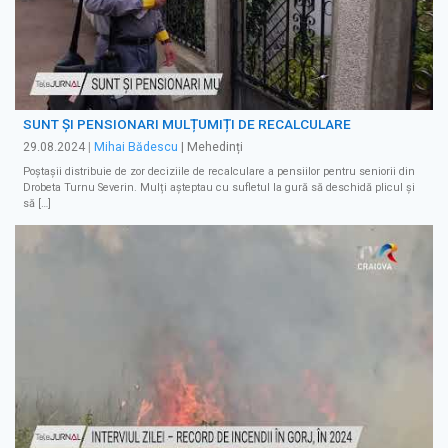
SUNT ȘI PENSIONARI MULȚUMIȚI DE RECALCULARE
29.08.2024
|
Mihai Bădescu
| Mehedinți
Poștașii distribuie de zor deciziile de recalculare a pensiilor pentru seniorii din
Drobeta Turnu Severin. Mulți așteptau cu sufletul la gură să deschidă plicul și
să […]