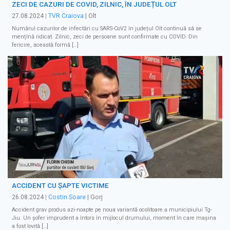
ZECI DE CAZURI DE COVID, ZILNIC, ÎN JUDEȚUL OLT
27.08.2024
|
TVR Craiova
| Olt
Numărul cazurilor de infectări cu SARS-CoV2 în județul Olt continuă să se
mențină ridicat. Zilnic, zeci de persoane sunt confirmate cu COVID. Din
fericire, această formă […]
ACCIDENT CU ȘAPTE VICTIME
26.08.2024
|
Costin Soare
| Gorj
Accident grav produs azi-noapte pe noua variantă ocolitoare a municipiului Tg-
Jiu. Un șofer imprudent a întors în mijlocul drumului, moment în care mașina
a fost lovită […]