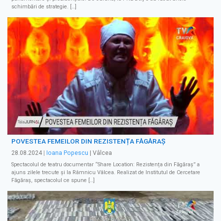
schimbări de strategie. […]
POVESTEA FEMEILOR DIN REZISTENȚA FĂGĂRAȘ
28.08.2024
|
Ioana Popescu
| Vâlcea
Spectacolul de teatru documentar “Share Location: Rezistența din Făgăraș” a
ajuns zilele trecute și la Râmnicu Vâlcea. Realizat de Institutul de Cercetare
Făgăraș, spectacolul ce spune […]