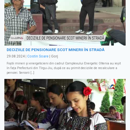
DECIZIILE DE PENSIONARE SCOT MINERII ÎN STRADĂ
29.08.2024
|
Costin Soare
| Gorj
Foștii mineri și energeticieni din cadrul Complexului Energetic Oltenia au ieșit
în fața Prefecturii din Tîrgu-Jiu, după ce au primit deciziile de recalculare a
pensiei. Seniorii […]