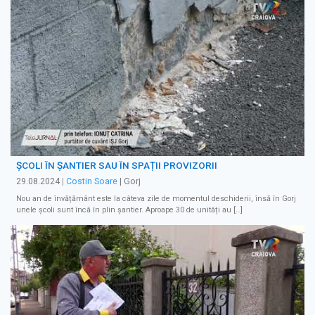
ȘCOLI ÎN ȘANTIER SAU ÎN SPAȚII PROVIZORII
29.08.2024
|
Costin Soare
| Gorj
Nou an de învățământ este la câteva zile de momentul deschiderii, însă în Gorj
unele școli sunt încă în plin șantier. Aproape 30 de unități au […]