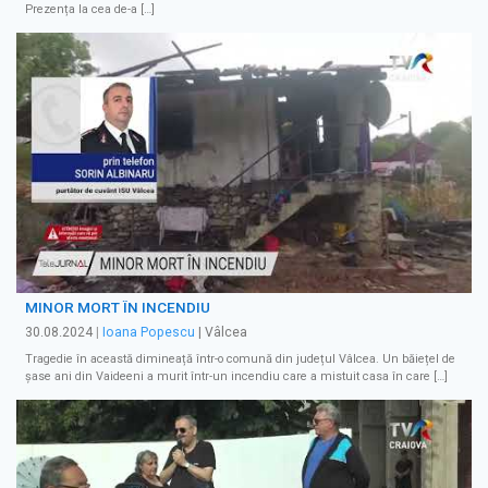
Prezența la cea de-a […]
MINOR MORT ÎN INCENDIU
30.08.2024
|
Ioana Popescu
| Vâlcea
Tragedie în această dimineață într-o comună din județul Vâlcea. Un băiețel de
șase ani din Vaideeni a murit într-un incendiu care a mistuit casa în care […]