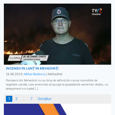
INCENDII ÎN LANȚ ÎN MEHEDINȚI
26.08.2024
|
Mihai Bădescu
| Mehedinți
Pompierii din Mehedinți nu au timp de odihnă din cauza incendiilor de
vegetație uscată, care amenință să ajungă la gospodăriile oamenilor. Astăzi, un
detașament s-a luptat […]
Paginație
1
2
…
7
Următor
articole