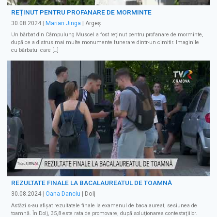
REȚINUT PENTRU PROFANARE DE MORMINTE
30.08.2024
|
Marian Jinga
| Argeș
Un bărbat din Câmpulung Muscel a fost reținut pentru profanare de morminte,
după ce a distrus mai multe monumente funerare dintr-un cimitir. Imaginile
cu bărbatul care […]
REZULTATE FINALE LA BACALAUREATUL DE TOAMNĂ
30.08.2024
|
Oana Danciu
| Dolj
Astăzi s-au afișat rezultatele finale la examenul de bacalaureat, sesiunea de
toamnă. În Dolj, 35,8 este rata de promovare, după soluţionarea contestaţiilor.