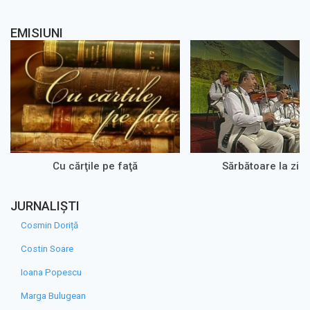
EMISIUNI
Cu cărţile pe faţă
Sărbătoare la zi 
JURNALIȘTI
Cosmin Doriță
Costin Soare
Ioana Popescu
Marga Bulugean