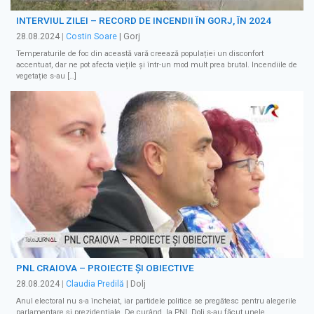
INTERVIUL ZILEI – RECORD DE INCENDII ÎN GORJ, ÎN 2024
28.08.2024
|
Costin Soare
| Gorj
Temperaturile de foc din această vară creează populației un disconfort
accentuat, dar ne pot afecta viețile și într-un mod mult prea brutal. Incendiile de
vegetație s-au […]
PNL CRAIOVA – PROIECTE ȘI OBIECTIVE
28.08.2024
|
Claudia Predilă
| Dolj
Anul electoral nu s-a încheiat, iar partidele politice se pregătesc pentru alegerile
parlamentare şi prezidenţiale. De curând, la PNL Dolj s-au făcut unele