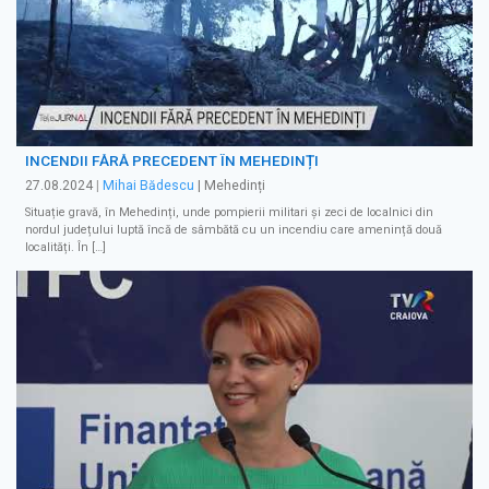
INCENDII FĂRĂ PRECEDENT ÎN MEHEDINȚI
27.08.2024
|
Mihai Bădescu
| Mehedinți
Situație gravă, în Mehedinți, unde pompierii militari și zeci de localnici din
nordul județului luptă încă de sâmbătă cu un incendiu care amenință două
localități. În […]