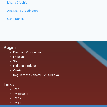
Liliana Ciochia
Ana Maria Ciocănescu
Oana Danciu
Pagini
Despre TVR Craiova
Emisiuni
Stiri
Politica cookies
Contact
Regulament General TVR Craiova
Links
TVR.ro
TVRplus.ro
TVR 2
TVR 3