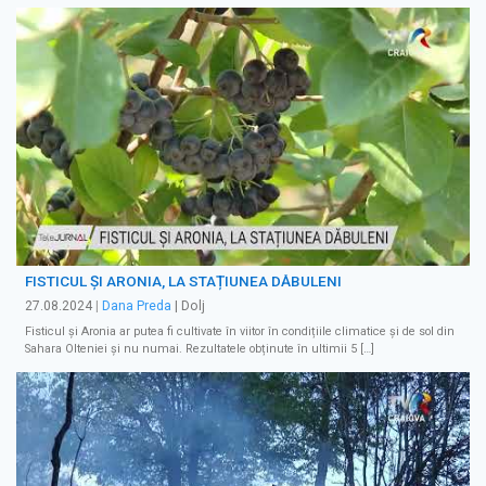
FISTICUL ȘI ARONIA, LA STAȚIUNEA DĂBULENI
27.08.2024
|
Dana Preda
| Dolj
Fisticul și Aronia ar putea fi cultivate în viitor în condițiile climatice și de sol din
Sahara Olteniei și nu numai. Rezultatele obținute în ultimii 5 […]