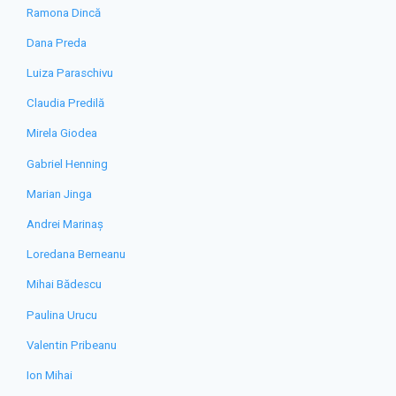
Ramona Dincă
Dana Preda
Luiza Paraschivu
Claudia Predilă
Mirela Giodea
Gabriel Henning
Marian Jinga
Andrei Marinaș
Loredana Berneanu
Mihai Bădescu
Paulina Urucu
Valentin Pribeanu
Ion Mihai