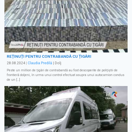
REȚINUȚI PENTRU CONTRABANDĂ CU ȚIGĂRI
28.08.2024
|
Claudia Predilă
| Dolj
Peste un million de țigări de contrabandă au fost descoperite de polițiștii de
frontieră doljeni, în urma unui control efectuat asupra unui autocamion condus
de un […]