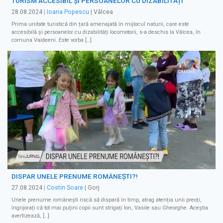
TURISM ACCESIBIL ȘI PERSOANELOR CU DIZABILITĂȚI
28.08.2024
|
Ioana Popescu
| Vâlcea
Prima unitate turistică din țară amenajată în mijlocul naturii, care este
accesibilă și persoanelor cu dizabilități locomotorii, s-a deschis la Vâlcea, în
comuna Vaideeni. Este vorba […]
DISPAR UNELE PRENUME ROMÂNEȘTI?!
27.08.2024
|
Costin Soare
| Gorj
Unele prenume românești riscă să dispară în timp, atrag atenția unii preoți,
îngrijorați că tot mai puțini copii sunt strigați Ion, Vasile sau Gheorghe. Aceștia
avertizează, […]