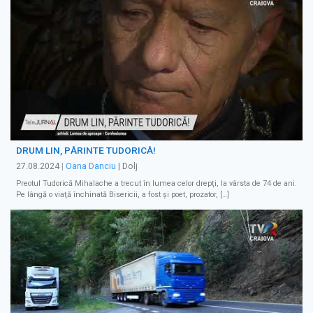
DRUM LIN, PĂRINTE TUDORICĂ!
27.08.2024
|
Oana Danciu
| Dolj
Preotul Tudorică Mihalache a trecut în lumea celor drepţi, la vârsta de 74 de ani.
Pe lângă o viaţă închinată Bisericii, a fost şi poet, prozator, […]