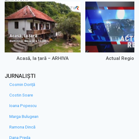
Acasă, la țară – ARHIVA
Actual Regiona
JURNALIȘTI
Cosmin Doriță
Costin Soare
Ioana Popescu
Marga Bulugean
Ramona Dincă
Dana Preda