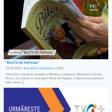
”BILETE DE PAPAGAL”
26.02.2025
|
Ana Maria Ciocănescu
| Dolj
Eveniment cultural de excepţie la Biblioteca Judeţeană ,,Alexandru şi Aristia
Aman,, din Craiova. O nouă ediție ”Bilete De Papagal” a văzut lumina tiparului!
Este o serie […]