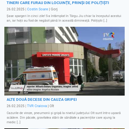
TINERI CARE FURAU DIN LOCUINȚE, PRINȘI DE POLIȚIȘTI
26.02.2025
|
Costin Soare
| Gorj
Șase spargeri în cinci zile! S-a întâmplat în Târgu Jiu chiar la începutul acestui
an, iar hoții au fost de negăsit până în această dimineață. Polițiștii […]
ALTE DOUĂ DECESE DIN CAUZA GRIPEI
26.02.2025
|
TVR Craiova
| Olt
Cazurile de viroze, pneumonii și gripă la nivelul județului Olt sunt într-o ușoară
scădere. Din păcate, gravitatea stării de sănătate a pacienților care ajung la
medic […]