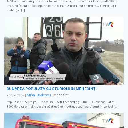
APIA a lansat campania de informare pentru primirea cererilor de plată 2025,
invitând fermierii să depună cererile între 3 martie și 30 mai 2025. Angajații
instituției […]
DUNĂREA POPULATĂ CU STURIONI ÎN MEHEDINȚI
26.02.2025
|
Mihai Bădescu
| Mehedinți
Populare cu pește pe Dunăre, în județul Mehedinți. Fluviul a fost populat cu
1000 de sturioni, din specia păstrugă și nisetru, specii care sunt în pericol […]