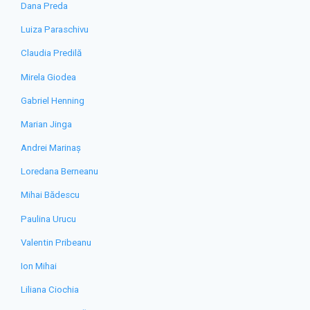
Dana Preda
Luiza Paraschivu
Claudia Predilă
Mirela Giodea
Gabriel Henning
Marian Jinga
Andrei Marinaș
Loredana Berneanu
Mihai Bădescu
Paulina Urucu
Valentin Pribeanu
Ion Mihai
Liliana Ciochia