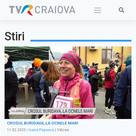
Skip
to
content
Stiri
CROSUL BURIDAVA, LA OCNELE MARI
11.02.2025
|
Ioana Popescu
| Vâlcea