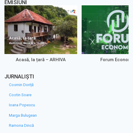
EMISIUNI
Acasă, la țară – ARHIVA
Forum Econom
JURNALIȘTI
Cosmin Doriță
Costin Soare
Ioana Popescu
Marga Bulugean
Ramona Dincă