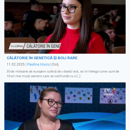
CĂLĂTORIE ÎN GENETICĂ ȘI BOLI RARE
11.02.2025
|
Paulina Urucu
| Dolj
30 de milioane de europeni suferă de o boală rară, iar în întrega lume sunt de
10 ori mai mulți oameni care se confruntă cu o […]