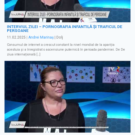
INTERVIUL ZILEI – PORNOGRAFIA INFANTILĂ ȘI TRAFICUL DE
PERSOANE
11.02.2025
|
Andrei Marinaș
| Dolj
Consumul de internet a crescut constant la nivel mondial de la apariția
acestuia și a înregistrat o ascensiune puternică în perioada pandemiei. De De
ziua internațională […]