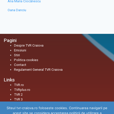
Ana Maria Ciocănescu
Oana Danciu
Pagini
Despre TVR Craiova
Emisiuni
Stiri
Politica cookies
Contact
Regulament General TVR Craiova
Links
TVR.ro
TVRplus.ro
TVR 2
TVR 3
Siteul tvr-craiova.ro foloseste cookies. Continuarea navigarii pe
Social
acest site se considera acceptarea politicii de utilizare a