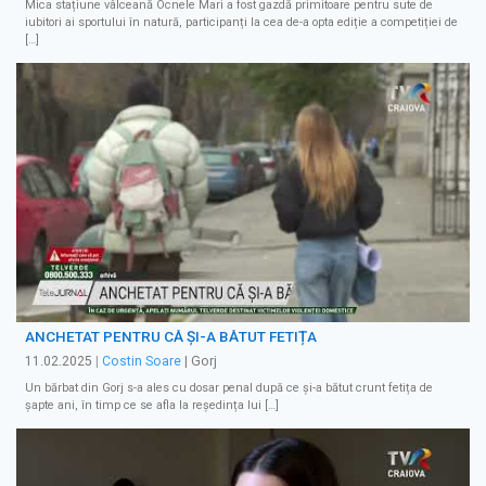
Mica stațiune vâlceană Ocnele Mari a fost gazdă primitoare pentru sute de
iubitori ai sportului în natură, participanți la cea de-a opta ediție a competiției de
[…]
ANCHETAT PENTRU CĂ ȘI-A BĂTUT FETIȚA
11.02.2025
|
Costin Soare
| Gorj
Un bărbat din Gorj s-a ales cu dosar penal după ce și-a bătut crunt fetița de
şapte ani, în timp ce se afla la reședința lui […]