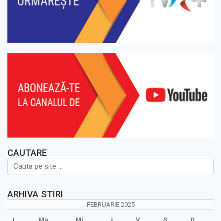
CAUTARE
ARHIVA STIRI
FEBRUARIE 2025
L
Ma
Mi
J
V
S
D