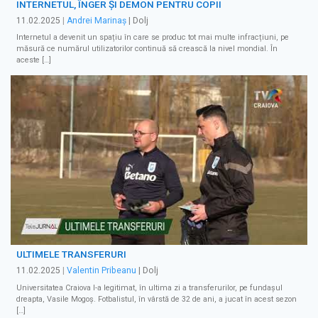
INTERNETUL, ÎNGER ȘI DEMON PENTRU COPII
11.02.2025
|
Andrei Marinaș
| Dolj
Internetul a devenit un spațiu în care se produc tot mai multe infracțiuni, pe
măsură ce numărul utilizatorilor continuă să crească la nivel mondial. În
aceste […]
ULTIMELE TRANSFERURI
11.02.2025
|
Valentin Pribeanu
| Dolj
Universitatea Craiova l-a legitimat, în ultima zi a transferurilor, pe fundaşul
dreapta, Vasile Mogoş. Fotbalistul, în vârstă de 32 de ani, a jucat în acest sezon
[…]