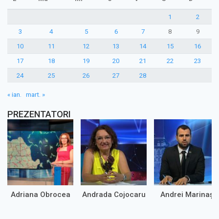
1
2
3
4
5
6
7
8
9
10
11
12
13
14
15
16
17
18
19
20
21
22
23
24
25
26
27
28
« ian.
mart. »
PREZENTATORI
Adriana Obrocea
Andrada Cojocaru
Andrei Marinaș