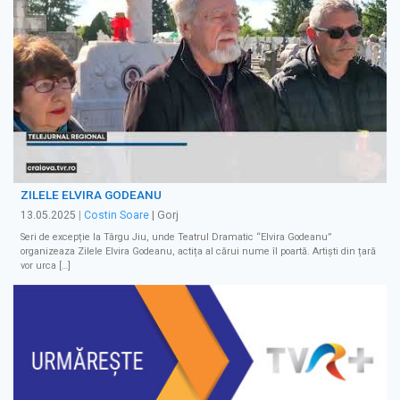
ZILELE ELVIRA GODEANU
13.05.2025
|
Costin Soare
| Gorj
Seri de excepție la Târgu Jiu, unde Teatrul Dramatic “Elvira Godeanu”
organizeaza Zilele Elvira Godeanu, actița al cărui nume îl poartă. Artiști din țară
vor urca […]