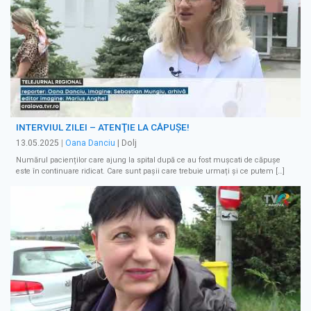
INTERVIUL ZILEI – ATENŢIE LA CĂPUŞE!
13.05.2025
|
Oana Danciu
| Dolj
Numărul pacienților care ajung la spital după ce au fost mușcati de căpușe
este în continuare ridicat. Care sunt pașii care trebuie urmați și ce putem […]