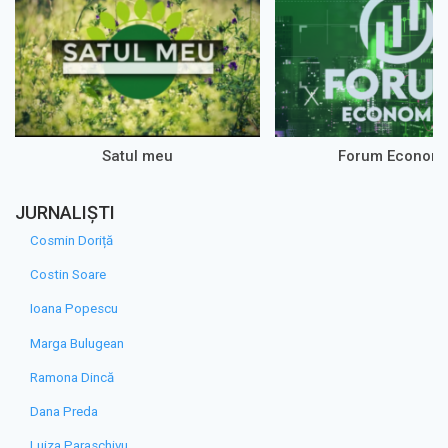
Satul meu
Forum Econom
JURNALIȘTI
Cosmin Doriță
Costin Soare
Ioana Popescu
Marga Bulugean
Ramona Dincă
Dana Preda
Luiza Paraschivu