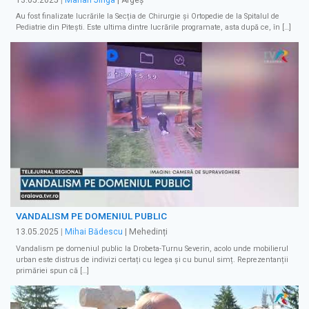
Au fost finalizate lucrările la Secția de Chirurgie și Ortopedie de la Spitalul de
Pediatrie din Pitești. Este ultima dintre lucrările programate, asta după ce, în […]
VANDALISM PE DOMENIUL PUBLIC
13.05.2025
|
Mihai Bădescu
| Mehedinți
Vandalism pe domeniul public la Drobeta-Turnu Severin, acolo unde mobilierul
urban este distrus de indivizi certați cu legea și cu bunul simț. Reprezentanții
primăriei spun că […]