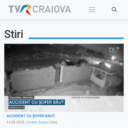
Skip
to
content
Stiri
ACCIDENT CU ȘOFER BĂUT
13.05.2025
|
Costin Soare
| Gorj