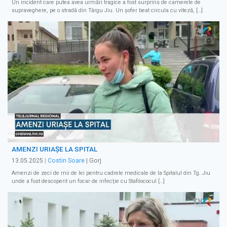
Un incident care putea avea urmări tragice a fost surprins de camerele de
supraveghere, pe o stradă din Târgu Jiu. Un șofer beat circula cu viteză, […]
AMENZI URIAȘE LA SPITAL
13.05.2025
|
Costin Soare
| Gorj
Amenzi de zeci de mii de lei pentru cadrele medicale de la Spitalul din Tg. Jiu
unde a fost descoperit un focar de infecţie cu Stafilococul […]