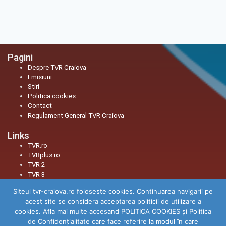
Pagini
Despre TVR Craiova
Emisiuni
Stiri
Politica cookies
Contact
Regulament General TVR Craiova
Links
TVR.ro
TVRplus.ro
TVR 2
TVR 3
Siteul tvr-craiova.ro foloseste cookies. Continuarea navigarii pe
Social
acest site se considera acceptarea politicii de utilizare a
Facebook
cookies. Afla mai multe accesand POLITICA COOKIES și Politica
Youtube
de Confidenţialitate care face referire la modul în care
Instagram