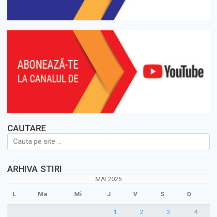
CAUTARE
ARHIVA STIRI
MAI 2025
L
Ma
Mi
J
V
S
D
1
2
3
4