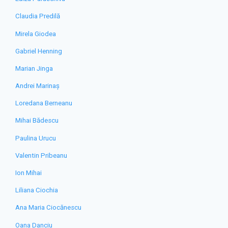
Claudia Predilă
Mirela Giodea
Gabriel Henning
Marian Jinga
Andrei Marinaș
Loredana Berneanu
Mihai Bădescu
Paulina Urucu
Valentin Pribeanu
Ion Mihai
Liliana Ciochia
Ana Maria Ciocănescu
Oana Danciu