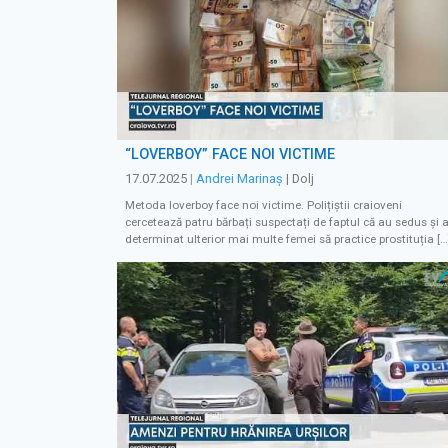
“LOVERBOY” FACE NOI VICTIME
17.07.2025
|
Andrei Marinaș
| Dolj
Metoda loverboy face noi victime. Polițiștii craioveni
cercetează patru bărbați suspectați de faptul că au sedus și 
determinat ulterior mai multe femei să practice prostituția […