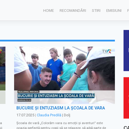
HOME
RECOMANDĂRI
STIRI
EMISIUNI
BUCURIE ȘI ENTUZIASM LA ȘCOALA DE VARĂ
17.07.2025
|
Claudia Predilă
| Dolj
pa
Școala de vară „Colorăm vara cu emoții și aventuri” este
C
ii
ocazia perfectă pentru copii să se relaxeze, să aibă parte de