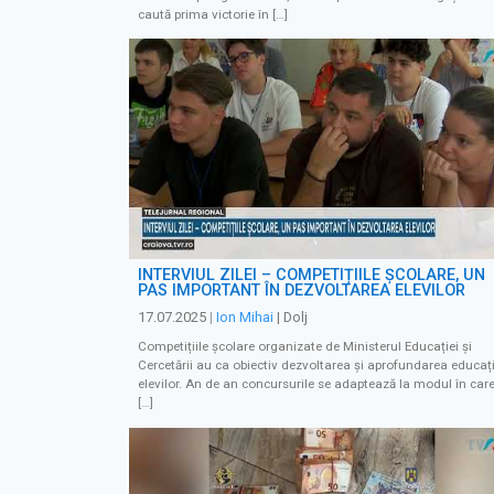
caută prima victorie în […]
INTERVIUL ZILEI – COMPETIȚIILE ȘCOLARE, UN
PAS IMPORTANT ÎN DEZVOLTAREA ELEVILOR
17.07.2025
|
Ion Mihai
| Dolj
Competițiile școlare organizate de Ministerul Educației și
Cercetării au ca obiectiv dezvoltarea și aprofundarea educați
elevilor. An de an concursurile se adaptează la modul în car
[…]