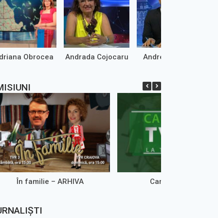
driana Obrocea
Andrada Cojocaru
Andrei Marinaș
MISIUNI
În familie – ARHIVA
Caravana TVR3
URNALIȘTI