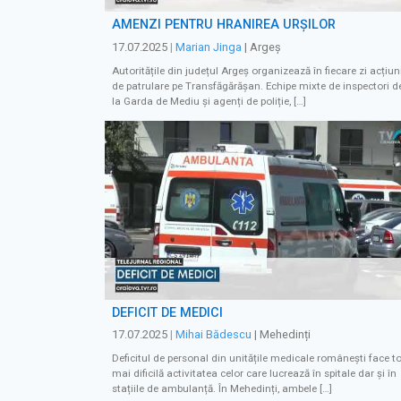
AMENZI PENTRU HRĂNIREA URȘILOR
17.07.2025
|
Marian Jinga
| Argeș
Autoritățile din județul Argeș organizează în fiecare zi acțiun
de patrulare pe Transfăgărășan. Echipe mixte de inspectori d
la Garda de Mediu și agenți de poliție, […]
DEFICIT DE MEDICI
17.07.2025
|
Mihai Bădescu
| Mehedinți
Deficitul de personal din unitățile medicale românești face to
mai dificilă activitatea celor care lucrează în spitale dar și în
stațiile de ambulanță. În Mehedinți, ambele […]