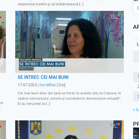
experiențe inedite și să dobândească […]
A
SE ÎNTREC CEI MAI BUNI
17.07.2025
|
Ion Mihai
| Dolj
Cei mai buni elevi din țară se întrec în aceste zile, la Craiova, în
cadrul concursului ,,Istorie și societate în dimensiune virtuală”.
ei
Ei au renunțat la […]
e
« i
P