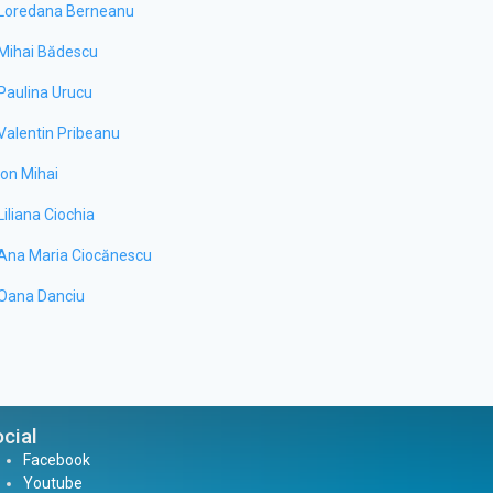
Loredana Berneanu
Mihai Bădescu
Paulina Urucu
Valentin Pribeanu
Ion Mihai
Liliana Ciochia
Ana Maria Ciocănescu
Oana Danciu
cial
Facebook
Youtube