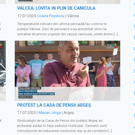
VÂLCEA, LOVITĂ ÎN PLIN DE CANICULĂ
17.07.2025
|
Ioana Popescu
| Vâlcea
i
Temperaturile ridicate din ultima perioadă fac victime în
e
județul Vâlcea. Zeci de persoane s-au prezentat zilnic la
unitatea de primiri urgențe din cauza caniculei, unele dintre […]
PROTEST LA CASA DE PENSII ARGEȘ
17.07.2025
|
Marian Jinga
| Argeș
t
Sindicaliștii de la Casa de Pensii din județul Argeș au
protestat astăzi în fața sediului instituției. Oamenii sunt
nemulțumiți de reducerea veniturilor, dar și de condițiile […]