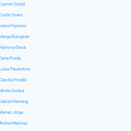
Cosmin Doriță
Costin Soare
Ioana Popescu
Marga Bulugean
Ramona Dincă
Dana Preda
Luiza Paraschivu
Claudia Predilă
Mirela Giodea
Gabriel Henning
Marian Jinga
Andrei Marinaș