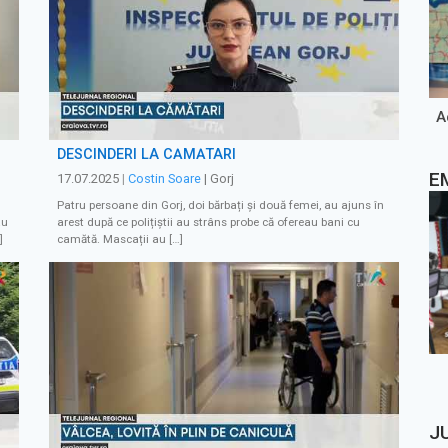
A
DESCINDERI LA CĂMĂTARI
E
17.07.2025
|
Costin Soare
| Gorj
Patru persoane din Gorj, doi bărbați și două femei, au ajuns în
au
arest după ce polițiștii au strâns probe că ofereau bani cu
]
camătă. Mascații au […]
J