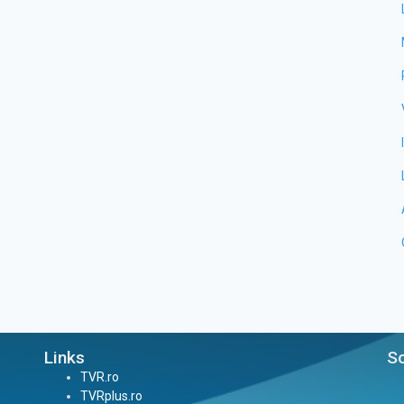
Links
So
TVR.ro
TVRplus.ro