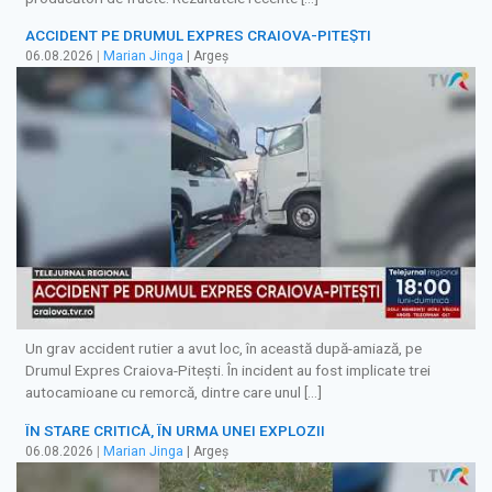
ACCIDENT PE DRUMUL EXPRES CRAIOVA-PITEȘTI
06.08.2026
|
Marian Jinga
| Argeș
Un grav accident rutier a avut loc, în această după-amiază, pe
Drumul Expres Craiova-Pitești. În incident au fost implicate trei
autocamioane cu remorcă, dintre care unul […]
ÎN STARE CRITICĂ, ÎN URMA UNEI EXPLOZII
06.08.2026
|
Marian Jinga
| Argeș