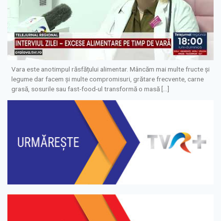
Vara este anotimpul răsfățului alimentar. Mâncăm mai multe fructe și
legume dar facem și multe compromisuri, grătare frecvente, carne
grasă, sosurile sau fast-food-ul transformă o masă […]