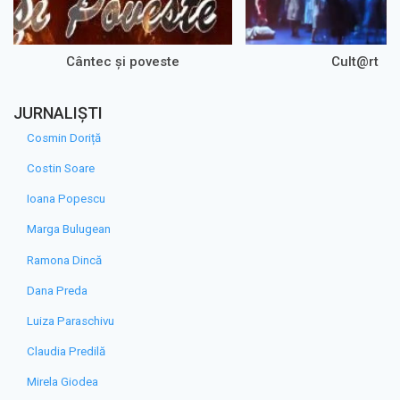
Cântec și poveste
Cult@rt
JURNALIȘTI
Cosmin Doriță
Costin Soare
Ioana Popescu
Marga Bulugean
Ramona Dincă
Dana Preda
Luiza Paraschivu
Claudia Predilă
Mirela Giodea