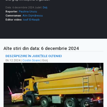
Data: 6 decembrie 2024
Judet:
Dolj
Reporter
:
Paulina Urucu
Cameraman
:
Alin Dijmărescu
Editor video
:
Iosif El-Naqib
Alte stiri din data: 6 decembrie 2024
DESZĂPEZIRE ÎN JUDEȚELE OLTENIEI
06.12.2024
|
Costin Soare
| Gorj