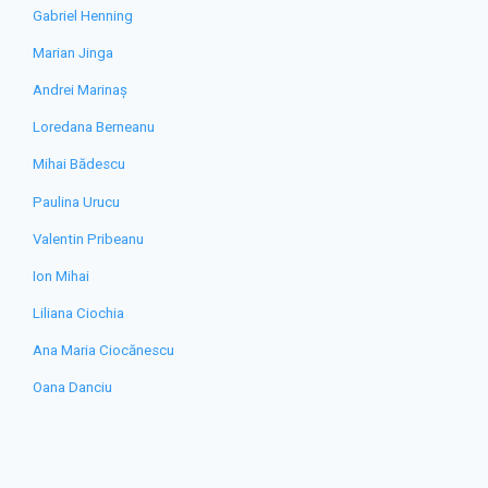
Gabriel Henning
Marian Jinga
Andrei Marinaș
Loredana Berneanu
Mihai Bădescu
Paulina Urucu
Valentin Pribeanu
Ion Mihai
Liliana Ciochia
Ana Maria Ciocănescu
Oana Danciu