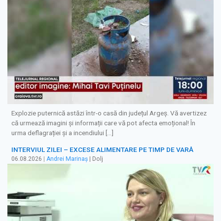
Explozie puternică astăzi într-o casă din județul Argeș. Vă avertizez
că urmează imagini și informații care vă pot afecta emoțional! În
urma deflagrației și a incendiului […]
INTERVIUL ZILEI – EXCESE ALIMENTARE PE TIMP DE VARĂ
06.08.2026
|
Andrei Marinaș
| Dolj