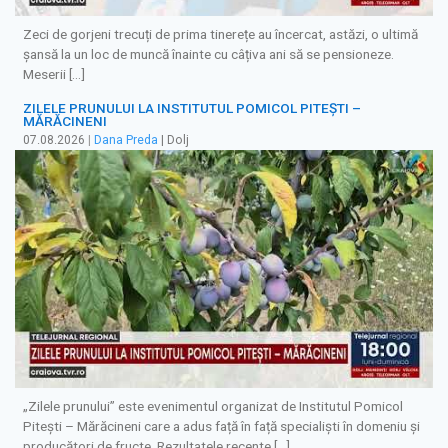
Zeci de gorjeni trecuți de prima tinerețe au încercat, astăzi, o ultimă
șansă la un loc de muncă înainte cu câțiva ani să se pensioneze.
Meserii […]
ZILELE PRUNULUI LA INSTITUTUL POMICOL PITEȘTI –
MĂRĂCINENI
07.08.2026
|
Dana Preda
| Dolj
„Zilele prunului” este evenimentul organizat de Institutul Pomicol
Pitești – Mărăcineni care a adus față în față specialiști în domeniu și
producători de fructe. Rezultatele recente […]