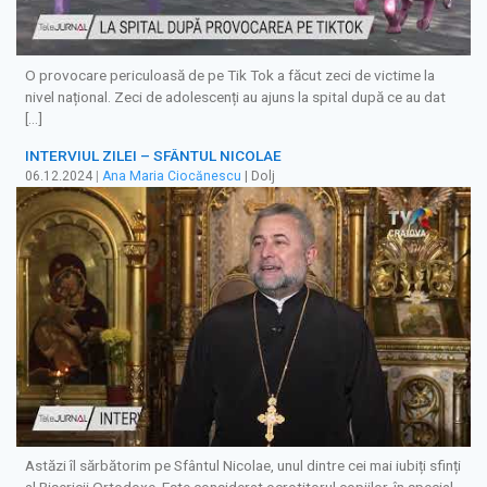
O provocare periculoasă de pe Tik Tok a făcut zeci de victime la
nivel național. Zeci de adolescenți au ajuns la spital după ce au dat
[…]
INTERVIUL ZILEI – SFÂNTUL NICOLAE
06.12.2024
|
Ana Maria Ciocănescu
| Dolj
Astăzi îl sărbătorim pe Sfântul Nicolae, unul dintre cei mai iubiți sfinți