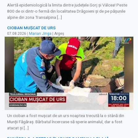
Alertă epidemiologică la limita dintre județele Gorj și Vâlcea! Peste
800 de oi dintr-o fermă din localitatea Drăgoieni și de pe pășunile
alpine din zona Transalpina […]
CIOBAN MUȘCAT DE URS
07.08.2026
|
Marian Jinga
| Argeș
Un cioban a fost mușcat de un urs noaptea trecută la o stână din
Munții Făgăraș. Bărbatul încercase să sperie animalul, dar a fost
atacat și […]