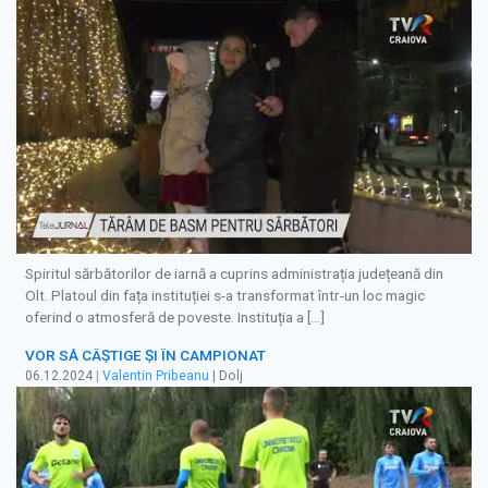
Spiritul sărbătorilor de iarnă a cuprins administrația județeană din
Olt. Platoul din fața instituției s-a transformat într-un loc magic
oferind o atmosferă de poveste. Instituția a […]
VOR SĂ CÂȘTIGE ȘI ÎN CAMPIONAT
06.12.2024
|
Valentin Pribeanu
| Dolj