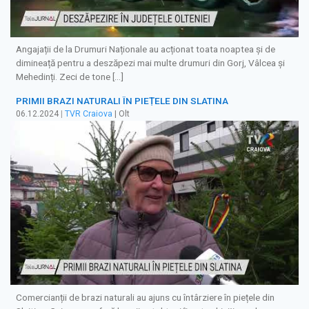
Angajații de la Drumuri Naționale au acționat toata noaptea și de
dimineață pentru a deszăpezi mai multe drumuri din Gorj, Vâlcea și
Mehedinți. Zeci de tone […]
PRIMII BRAZI NATURALI ÎN PIEȚELE DIN SLATINA
06.12.2024
|
TVR Craiova
| Olt
Comercianții de brazi naturali au ajuns cu întârziere în piețele din