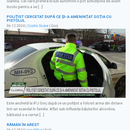
Slaitina. Cei care preferă brazii autohtoni îi pot achiziționa de acum
încolo pentru a se […]
POLIȚIST CERCETAT DUPĂ CE ȘI-A AMENINȚAT SOȚIA CU
PISTOLUL
06.12.2024
|
Costin Soare
| Gorj
Este anchetă la IPJ Gorj după ce un poliţist a folosit arma din dotare
într-un scandal în familie. Aflat sub influența băuturilor alcoolice,
bărbatul s-a certat […]
RĂMÂN ÎN AREST