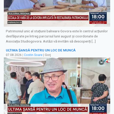
Patrimoniul unic al stațiunii balneare Govora este în centrul acțiunilor
desfășurate pe întreg parcursul lunii august și coordonate de
Asociația Studiogovora. Astăzi vă invităm să descoperiți […]
ULTIMA ȘANSĂ PENTRU UN LOC DE MUNCĂ
07.08.2026
|
Costin Soare
| Gorj