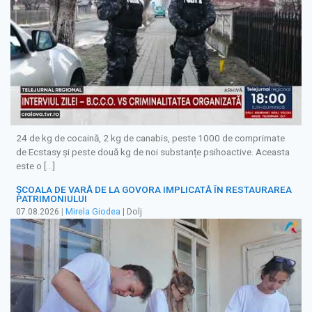
24 de kg de cocaină, 2 kg de canabis, peste 1000 de comprimate
de Ecstasy și peste două kg de noi substanțe psihoactive. Aceasta
este o […]
ȘCOALA DE VARĂ DE LA GOVORA IMPLICATĂ ÎN RESTAURAREA
PATRIMONIULUI
07.08.2026
|
Mirela Giodea
| Dolj