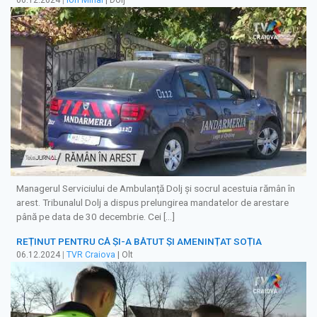
06.12.2024
|
Ion Mihai
| Dolj
Managerul Serviciului de Ambulanță Dolj și socrul acestuia rămân în
arest. Tribunalul Dolj a dispus prelungirea mandatelor de arestare
până pe data de 30 decembrie. Cei […]
REȚINUT PENTRU CĂ ȘI-A BĂTUT ȘI AMENINȚAT SOȚIA
06.12.2024
|
TVR Craiova
| Olt