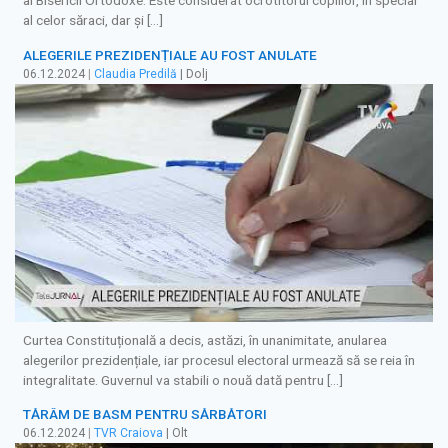
al Bisericii Ortodoxe. Este considerat ocrotitorul copiilor, în special
al celor săraci, dar şi […]
ALEGERILE PREZIDENȚIALE AU FOST ANULATE
06.12.2024
|
Claudia Predilă
| Dolj
Curtea Constituțională a decis, astăzi, în unanimitate, anularea
alegerilor prezidențiale, iar procesul electoral urmează să se reia în
integralitate. Guvernul va stabili o nouă dată pentru […]
TĂRÂM DE BASM PENTRU SĂRBĂTORI
06.12.2024
|
TVR Craiova
| Olt