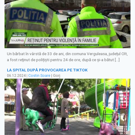
Un bărbat în vârstă de 33 de ani, din comuna Verguleasa, județul Olt,
a fost reţinut de polițiști pentru 24 de ore, după ce şi-a bătut […]
LA SPITAL DUPĂ PROVOCAREA PE TIKTOK
06.12.2024
|
Costin Soare
| Gorj