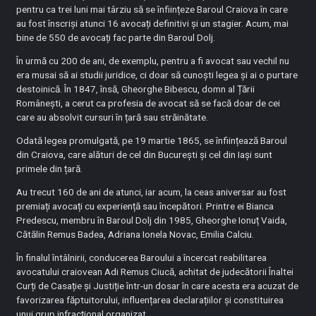
pentru ca trei luni mai târziu să se înființeze Baroul Craiova în care
au fost înscriși atunci 16 avocați definitivi și un stagier. Acum, mai
bine de 550 de avocați fac parte din Baroul Dolj.
În urmă cu 200 de ani, de exemplu, pentru a fi avocat sau vechil nu
era musai să ai studii juridice, ci doar să cunoști legea și ai o purtare
destoinică. În 1847, însă, Gheorghe Bibescu, domn al Țării
Românești, a cerut ca profesia de avocat să se facă doar de cei
care au absolvit cursuri în țară sau străinătate.
Odată legea promulgată, pe 19 martie 1865, se înființează Baroul
din Craiova, care alături de cel din București și cel din Iași sunt
primele din țară.
Au trecut 160 de ani de atunci, iar acum, la ceas aniversar au fost
premiați avocați cu experiență sau începători. Printre ei Bianca
Predescu, membru în Baroul Dolj din 1985, Gheorghe Ionuț Vaida,
Cătălin Remus Badea, Adriana Ionela Novac, Emilia Calciu.
În finalul întâlnirii, conducerea Baroului a încercat reabilitarea
avocatului craiovean Adi Remus Ciucă, achitat de judecătorii Înaltei
Curți de Casație și Justiție într-un dosar în care acesta era acuzat de
favorizarea făptuitorului, influențarea declarațiilor și constituirea
unui grup infracțional organizat.