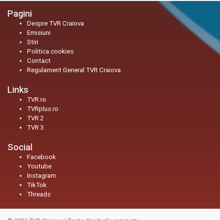
Pagini
Despre TVR Craiova
Emisiuni
Stiri
Politica cookies
Contact
Regulament General TVR Craiova
Links
TVR.ro
TVRplus.ro
TVR 2
TVR 3
Social
Facebook
Youtube
Instagram
TikTok
Threads