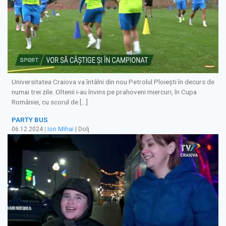
Universitatea Craiova va întâlni din nou Petrolul Ploiești în decurs de
numai trei zile. Oltenii i-au învins pe prahoveni miercuri, în Cupa
României, cu scorul de […]
PARTY BUS
06.12.2024
|
Ion Mihai
| Dolj