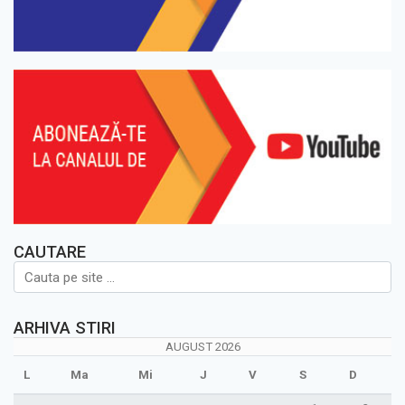
CAUTARE
ARHIVA STIRI
AUGUST 2026
L
Ma
Mi
J
V
S
D