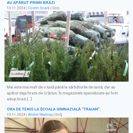
AU APĂRUT PRIMII BRAZI
13.11.2024
|
Costin Soare
| Gorj
Mai este mai mult de o lună până la sărbătorile de iarnă, dar au
apărut deja brazii de Crăciun. În magazinele specializate au fost
aduşi brazi […]
ORA DE TENIS LA ȘCOALA GIMNAZIALĂ “TRAIAN”
13.11.2024
|
Andrei Marinaș
| Dolj