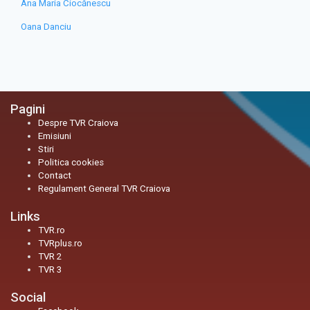
Ana Maria Ciocănescu
Oana Danciu
Pagini
Despre TVR Craiova
Emisiuni
Stiri
Politica cookies
Contact
Regulament General TVR Craiova
Links
TVR.ro
TVRplus.ro
TVR 2
TVR 3
Social