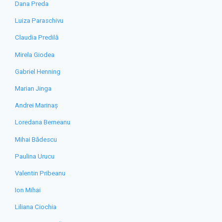
Dana Preda
Luiza Paraschivu
Claudia Predilă
Mirela Giodea
Gabriel Henning
Marian Jinga
Andrei Marinaș
Loredana Berneanu
Mihai Bădescu
Paulina Urucu
Valentin Pribeanu
Ion Mihai
Liliana Ciochia