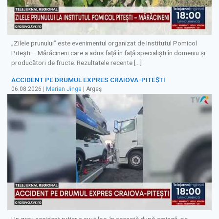
„Zilele prunului” este evenimentul organizat de Institutul Pomicol
Pitești – Mărăcineni care a adus față în față specialiști în domeniu și
producători de fructe. Rezultatele recente […]
ACCIDENT PE DRUMUL EXPRES CRAIOVA-PITEȘTI
06.08.2026
|
Marian Jinga
| Argeș
Un grav accident rutier a avut loc, în această după-amiază, pe