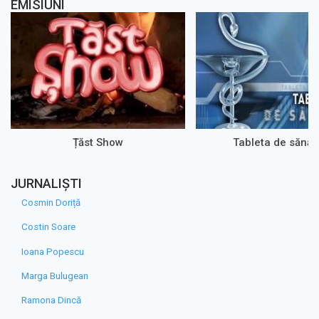
EMISIUNI
Țăst Show
Tableta de sănăt
JURNALIȘTI
Cosmin Doriță
Costin Soare
Ioana Popescu
Marga Bulugean
Ramona Dincă