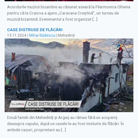
Acordurile muzicii bizantine au răsunat aseară la Filarmonica Oltenia
pentru că la Craiova a ajuns „Caravana Creștină”, un turneu de
muzică bizantină. Evenimentul a fost organizat […]
CASE DISTRUSE DE FLĂCĂRI
13.11.2024
|
Mihai Bădescu
| Mehedinți
Două familii din Mehedinţi şi Argeş au rămas fără un acoperiş
deasupra capului, după ce casele le-au fost mistuite de flăcări. În
ambele cazuri, proprietarii au […]