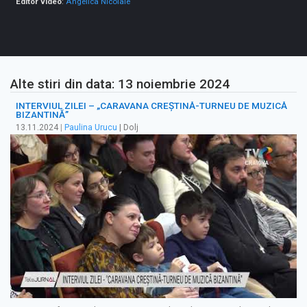
Editor video
:
Angelica Nicolaie
Alte stiri din data: 13 noiembrie 2024
INTERVIUL ZILEI – „CARAVANA CREȘTINĂ-TURNEU DE MUZICĂ
BIZANTINĂ”
13.11.2024
|
Paulina Urucu
| Dolj