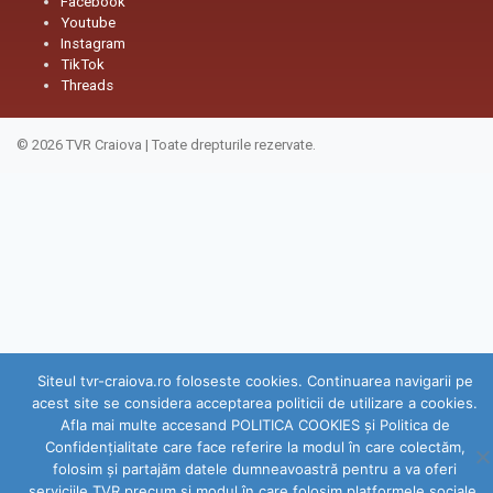
Facebook
Youtube
Instagram
TikTok
Threads
© 2026
TVR Craiova
|
Toate drepturile rezervate.
Siteul tvr-craiova.ro foloseste cookies. Continuarea navigarii pe
acest site se considera acceptarea politicii de utilizare a cookies.
Afla mai multe accesand POLITICA COOKIES și Politica de
Confidenţialitate care face referire la modul în care colectăm,
folosim şi partajăm datele dumneavoastră pentru a va oferi
serviciile TVR precum şi modul în care folosim platformele sociale.