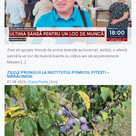
Zeci de gorjeni trecuți de prima tinerețe au încercat, astăzi, o ultimă
șansă la un loc de muncă înainte cu câțiva ani să se pensioneze.
Meserii […]
ZILELE PRUNULUI LA INSTITUTUL POMICOL PITEȘTI –
MĂRĂCINENI
07.08.2026
|
Dana Preda
| Dolj