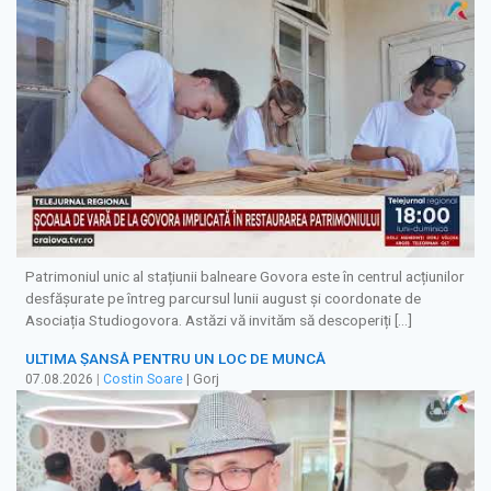
Patrimoniul unic al stațiunii balneare Govora este în centrul acțiunilor
desfășurate pe întreg parcursul lunii august și coordonate de
Asociația Studiogovora. Astăzi vă invităm să descoperiți […]
ULTIMA ȘANSĂ PENTRU UN LOC DE MUNCĂ
07.08.2026
|
Costin Soare
| Gorj