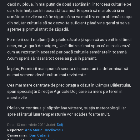
dacă nu ploua, în mai puţin de două săptămâni întorceau culturile pe
care le înfiinţaseră în această toamnă. Ei speră să mai plouă şi în
următoarele zile ca să fie siguri că nu va mai fi vreo problemă cu apa
din sol, iar culturile să se dezvolte suficient până vine gerul şi se va
aşterne şi primul strat de zăpadă.
Fermierii sunt mulţumiţi de ploile căzute și spun că au venit în ultimul
ceas, ca ,,o gură de oxigen,,. Unii dintre ei mai spun că nu realizează
cum au rezistat în această perioadă culturile semănate în toamnă.
Acum speră să răsară tot ceea au pus în pământ.
În plus, Fermierii mai spun că seceta din acest an i-a determinat să
nu mai semene decât culturi mai rezistente.
Cea mai mare cantitate de precipitaţii a căzut în Câmpia Băileştiului,
spun specialiștii Direcției Agricole Dolj care au mers pe teren în
aceste zile.
Ploile vor continua și săptămâna viitoare, susțin meteorologii, iar
spre sfârșitul lunii temperaturile vor scădea foarte mult.
Data: 13 noiembrie 2024
Judet:
Dolj
Reporter
:
Ana Maria Ciocănescu
Cameraman
:
Dan Catană