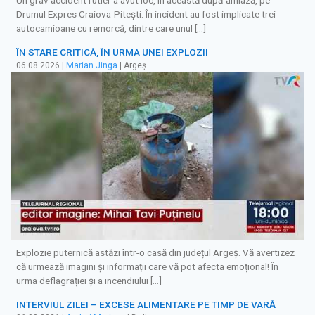
Drumul Expres Craiova-Pitești. În incident au fost implicate trei
autocamioane cu remorcă, dintre care unul […]
ÎN STARE CRITICĂ, ÎN URMA UNEI EXPLOZII
06.08.2026
|
Marian Jinga
| Argeș
Explozie puternică astăzi într-o casă din județul Argeș. Vă avertizez
că urmează imagini și informații care vă pot afecta emoțional! În
urma deflagrației și a incendiului […]
INTERVIUL ZILEI – EXCESE ALIMENTARE PE TIMP DE VARĂ