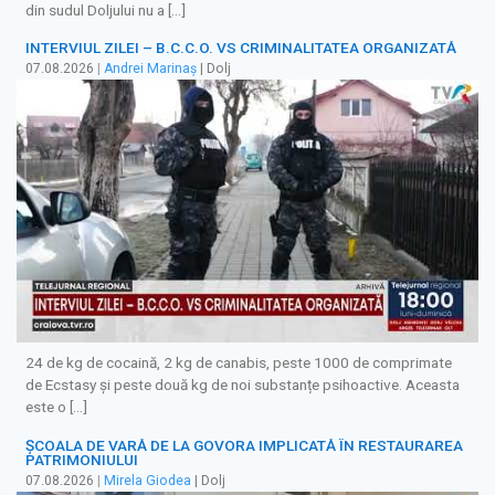
din sudul Doljului nu a […]
INTERVIUL ZILEI – B.C.C.O. VS CRIMINALITATEA ORGANIZATĂ
07.08.2026
|
Andrei Marinaș
| Dolj
24 de kg de cocaină, 2 kg de canabis, peste 1000 de comprimate
de Ecstasy și peste două kg de noi substanțe psihoactive. Aceasta
este o […]
ȘCOALA DE VARĂ DE LA GOVORA IMPLICATĂ ÎN RESTAURAREA
PATRIMONIULUI
07.08.2026
|
Mirela Giodea
| Dolj