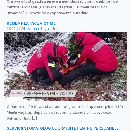
Craiova a fost gazda unui eveniment deosebit pentru iubitorii de
muzică religioasă: „Caravana Creștină – Turneul de Muzică
Bizantină”. O ocazie de a experimenta o tradiție […]
REMEA REA FACE VICTIME
13.11.2024
|
Marian Jinga
| Gorj
O femeie de 60 de ani şi-a fracturat glezna, în timpul unei plimbări în
Munții Făgăraș, după ce a căzut prima zăpadă din acest sezon.
Salvamontiştii […]
SERVICII STOMATOLOGICE GRATUITE PENTRU PERSOANELE