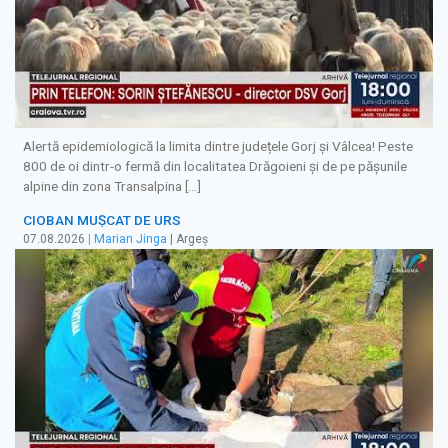
Alertă epidemiologică la limita dintre județele Gorj și Vâlcea! Peste
800 de oi dintr-o fermă din localitatea Drăgoieni și de pe pășunile
alpine din zona Transalpina […]
CIOBAN MUȘCAT DE URS
07.08.2026
|
Marian Jinga
| Argeș