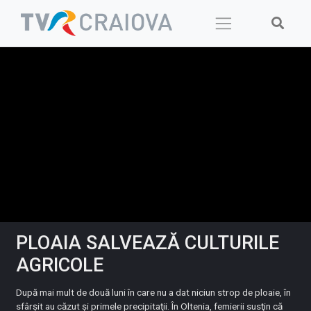
Skip
to
content
PLOAIA SALVEAZĂ CULTURILE
AGRICOLE
După mai mult de două luni în care nu a dat niciun strop de ploaie, în
sfârşit au căzut şi primele precipitaţii. În Oltenia, femierii susţin că