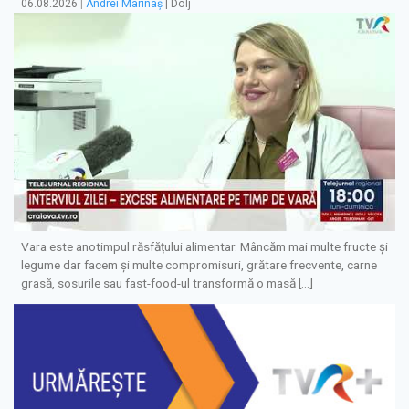
06.08.2026
|
Andrei Marinaș
| Dolj
Vara este anotimpul răsfățului alimentar. Mâncăm mai multe fructe și
legume dar facem și multe compromisuri, grătare frecvente, carne
grasă, sosurile sau fast-food-ul transformă o masă […]