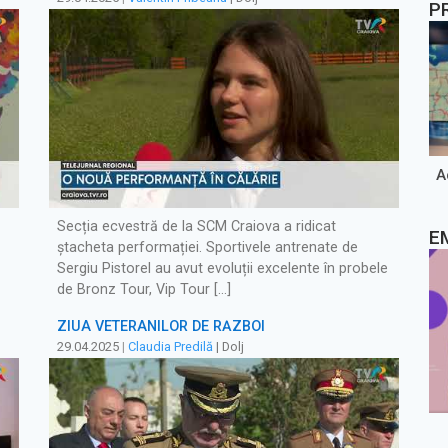
P
A
Secția ecvestră de la SCM Craiova a ridicat
E
ștacheta performației. Sportivele antrenate de
Sergiu Pistorel au avut evoluții excelente în probele
de Bronz Tour, Vip Tour […]
ZIUA VETERANILOR DE RĂZBOI
29.04.2025
|
Claudia Predilă
| Dolj