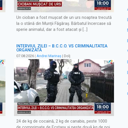
Un cioban a fost mușcat de un urs noaptea trecută
la o stână din Munții Făgăraș. Bărbatul încercase să
sperie animalul, dar a fost atacat și […]
INTERVIUL ZILEI – B.C.C.O. VS CRIMINALITATEA
ORGANIZATĂ
07.08.2026
|
Andrei Marinaș
| Dolj
24 de kg de cocaină, 2 kg de canabis, peste 1000
de comprimate de Ecstasy și peste două kg de noi