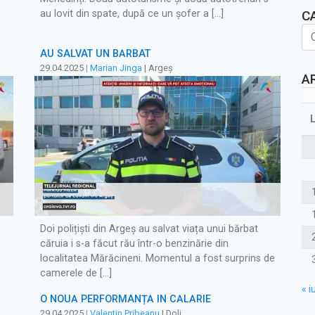
au lovit din spate, după ce un șofer a […]
C
AU SALVAT UN BĂRBAT
29.04.2025
|
Marian Jinga
| Argeș
A
Doi polițiști din Argeș au salvat viața unui bărbat
căruia i s-a făcut rău într-o benzinărie din
localitatea Mărăcineni. Momentul a fost surprins de
camerele de […]
« iu
O NOUĂ PERFORMANȚĂ ÎN CĂLĂRIE
29.04.2025
|
Valentin Pribeanu
| Dolj