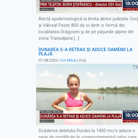
Alertă epidemiologică la limita dintre județele Gorj
și Vâlcea! Peste 800 de oi dintr-o fermă din
localitatea Drăgoieni și de pe pășunile alpine din
zona Transalpina […]
DUNĂREA S-A RETRAS ŞI ADUCE OAMENII LA
PLAJĂ
07.08.2026
|
Ion Mihai
| Dolj
Scăderea debitului Dunării la 1400 mc/s aduce o
serie de modificări în comportamentul celor care