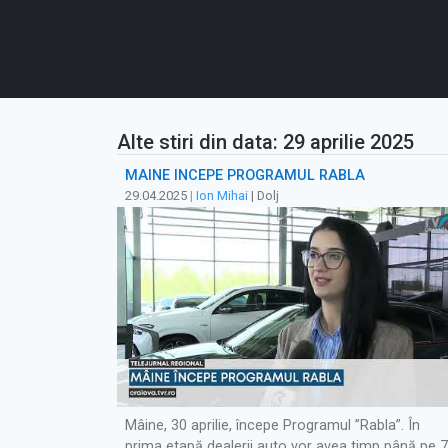
Alte stiri din data: 29 aprilie 2025
MÂINE ÎNCEPE PROGRAMUL RABLA
29.04.2025
|
Ion Mihai
| Dolj
Mâine, 30 aprilie, începe Programul ”Rabla”. În
prima etapă dealerii auto vor avea timp până pe 7