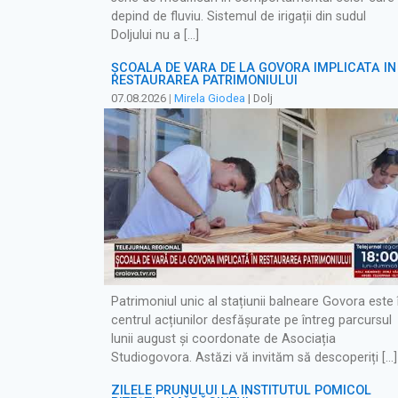
depind de fluviu. Sistemul de irigații din sudul
Doljului nu a […]
ȘCOALA DE VARĂ DE LA GOVORA IMPLICATĂ ÎN
RESTAURAREA PATRIMONIULUI
07.08.2026
|
Mirela Giodea
| Dolj
Patrimoniul unic al stațiunii balneare Govora este 
centrul acțiunilor desfășurate pe întreg parcursul
lunii august și coordonate de Asociația
Studiogovora. Astăzi vă invităm să descoperiți […]
ZILELE PRUNULUI LA INSTITUTUL POMICOL