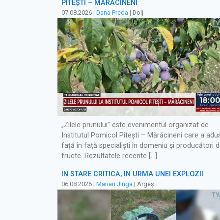
PITEȘTI – MĂRĂCINENI
07.08.2026
|
Dana Preda
| Dolj
„Zilele prunului” este evenimentul organizat de
Institutul Pomicol Pitești – Mărăcineni care a adu
față în față specialiști în domeniu și producători 
fructe. Rezultatele recente […]
ÎN STARE CRITICĂ, ÎN URMA UNEI EXPLOZII
06.08.2026
|
Marian Jinga
| Argeș