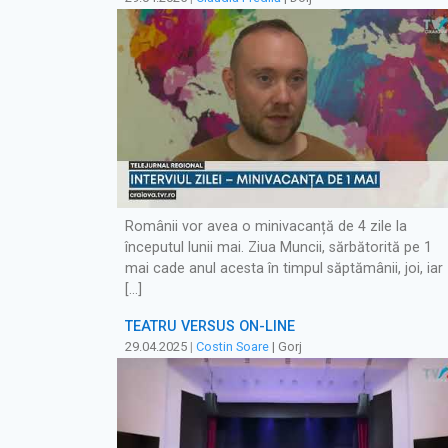
Românii vor avea o minivacanță de 4 zile la
începutul lunii mai. Ziua Muncii, sărbătorită pe 1
mai cade anul acesta în timpul săptămânii, joi, iar
[…]
TEATRU VERSUS ON-LINE
29.04.2025
|
Costin Soare
| Gorj