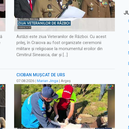
J
să
Astăzi este ziua Veteranilor de Război. Cu acest
e
prilej, în Craiova au fost organizate ceremonii
militare și religioase la monumentul eroilor din
Cimitirul Sineasca, dar și […]
CIOBAN MUȘCAT DE URS
07.08.2026
|
Marian Jinga
| Argeș