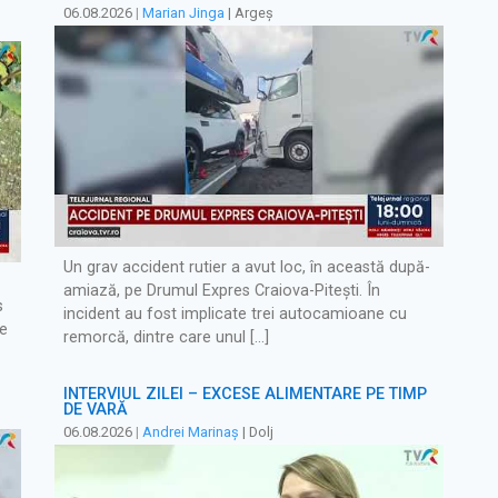
06.08.2026
|
Marian Jinga
| Argeș
Un grav accident rutier a avut loc, în această după-
amiază, pe Drumul Expres Craiova-Pitești. În
s
incident au fost implicate trei autocamioane cu
de
remorcă, dintre care unul […]
INTERVIUL ZILEI – EXCESE ALIMENTARE PE TIMP
DE VARĂ
06.08.2026
|
Andrei Marinaș
| Dolj