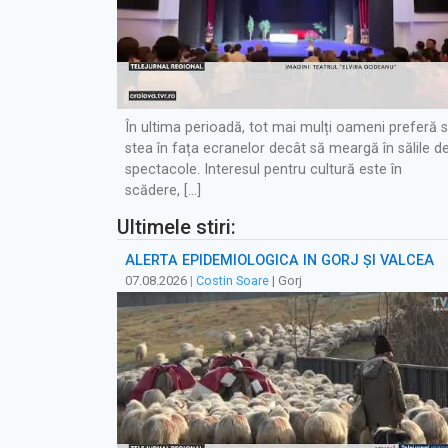
În ultima perioadă, tot mai mulți oameni preferă 
stea în fața ecranelor decât să meargă în sălile d
spectacole. Interesul pentru cultură este în
scădere, […]
Ultimele stiri:
ALERTĂ EPIDEMIOLOGICĂ ÎN GORJ ȘI VÂLCEA
07.08.2026
|
Costin Soare
| Gorj