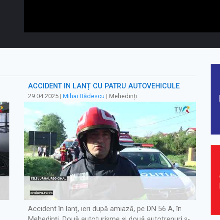
ACCIDENT ÎN LANȚ CU PATRU AUTOVEHICULE
29.04.2025
|
Mihai Bădescu
| Mehedinți
Accident în lanț, ieri după amiază, pe DN 56 A, în
Mehedinți. Două autoturisme și două autotrenuri s-