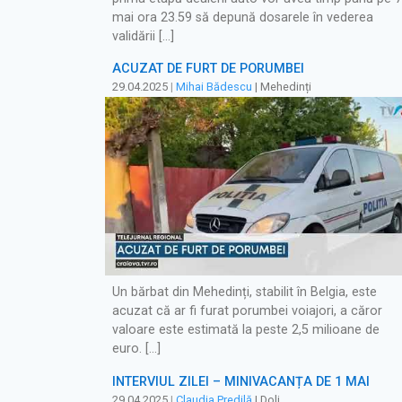
mai ora 23.59 să depună dosarele în vederea
validării […]
ACUZAT DE FURT DE PORUMBEI
29.04.2025
|
Mihai Bădescu
| Mehedinți
Un bărbat din Mehedinți, stabilit în Belgia, este
acuzat că ar fi furat porumbei voiajori, a căror
valoare este estimată la peste 2,5 milioane de
euro. […]
INTERVIUL ZILEI – MINIVACANȚA DE 1 MAI
29.04.2025
|
Claudia Predilă
| Dolj