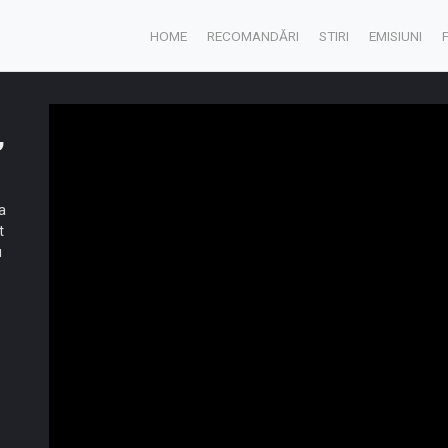
HOME
RECOMANDĂRI
STIRI
EMISIUNI
,
a
t
u