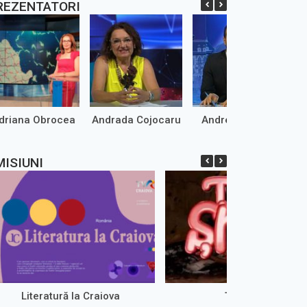
REZENTATORI
driana Obrocea
Andrada Cojocaru
Andrei Marinaș
MISIUNI
Literatură la Craiova
Țăst Show