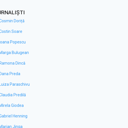
URNALIȘTI
Cosmin Doriță
Costin Soare
Ioana Popescu
Marga Bulugean
Ramona Dincă
Dana Preda
Luiza Paraschivu
Claudia Predilă
Mirela Giodea
Gabriel Henning
Marian Jinga