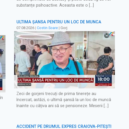
substanțe psihoactive. Aceasta este o […]
ULTIMA ȘANSĂ PENTRU UN LOC DE MUNCĂ
07.08.2026
|
Costin Soare
| Gorj
Zeci de gorjeni trecuți de prima tinerețe au
în
încercat, astăzi, o ultimă șansă la un loc de muncă
înainte cu câțiva ani să se pensioneze. Meserii […]
ACCIDENT PE DRUMUL EXPRES CRAIOVA-PITEȘTI