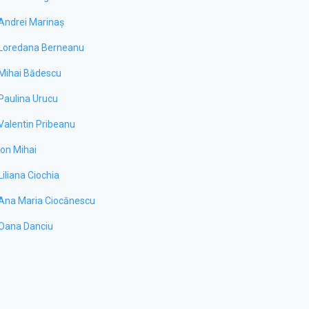
Andrei Marinaș
Loredana Berneanu
Mihai Bădescu
Paulina Urucu
Valentin Pribeanu
Ion Mihai
Liliana Ciochia
Ana Maria Ciocănescu
Oana Danciu