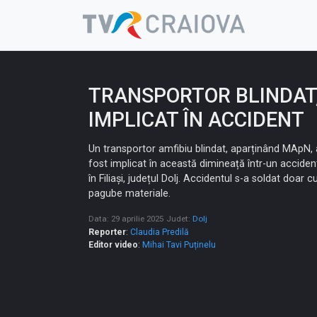
Skip
to
content
TRANSPORTOR BLINDAT
IMPLICAT ÎN ACCIDENT
Un transportor amfibiu blindat, aparținând MApN, 
fost implicat în această dimineață într-un acciden
în Filiași, județul Dolj. Accidentul s-a soldat doar c
pagube materiale.
Data: 29 aprilie 2025
Judet:
Dolj
Reporter
:
Claudia Predilă
Editor video
:
Mihai Tavi Puținelu