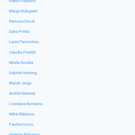
Ioana Popescu
Marga Bulugean
Ramona Dincă
Dana Preda
Luiza Paraschivu
Claudia Predilă
Mirela Giodea
Gabriel Henning
Marian Jinga
Andrei Marinaș
Loredana Berneanu
Mihai Bădescu
Paulina Urucu
Valentin Pribeanu