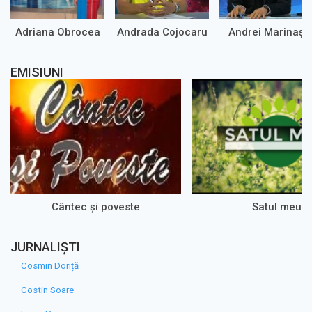
Adriana Obrocea
Andrada Cojocaru
Andrei Marinaș
EMISIUNI
Cântec și poveste
Satul meu
JURNALIȘTI
Cosmin Doriță
Costin Soare