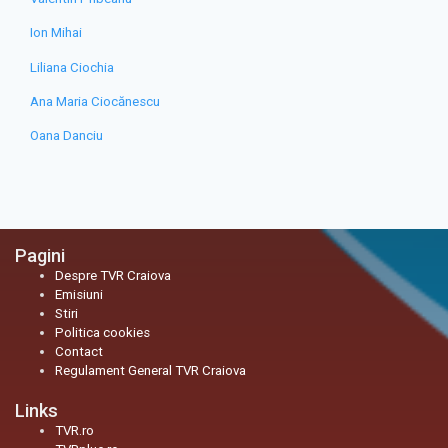
Ion Mihai
Liliana Ciochia
Ana Maria Ciocănescu
Oana Danciu
Pagini
Despre TVR Craiova
Emisiuni
Stiri
Politica cookies
Contact
Regulament General TVR Craiova
Links
TVR.ro