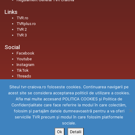
Links
TVR.ro
TVRplus.ro
TVR 2
TVR 3
Social
Facebook
Youtube
Instagram
TikTok
Threads
Siteul tvr-craiova.ro foloseste cookies. Continuarea navigarii pe
© 2026
TVR Craiova
|
Toate drepturile rezervate.
acest site se considera acceptarea politicii de utilizare a cookies.
Afla mai multe accesand POLITICA COOKIES și Politica de
Confidenţialitate care face referire la modul în care colectăm,
folosim şi partajăm datele dumneavoastră pentru a va oferi
serviciile TVR precum şi modul în care folosim platformele
sociale.
Ok
Detalii