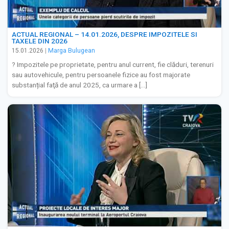
ACTUAL REGIONAL – 14.01.2026, DESPRE IMPOZITELE SI
TAXELE DIN 2026
15.01.2026
|
Marga Bulugean
? Impozitele pe proprietate, pentru anul current, fie clăduri, terenuri
sau autovehicule, pentru persoanele fizice au fost majorate
substanțial faţă de anul 2025, ca urmare a […]