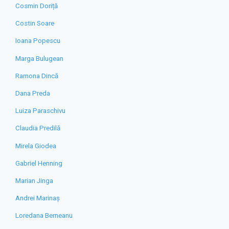
Cosmin Doriță
Costin Soare
Ioana Popescu
Marga Bulugean
Ramona Dincă
Dana Preda
Luiza Paraschivu
Claudia Predilă
Mirela Giodea
Gabriel Henning
Marian Jinga
Andrei Marinaș
Loredana Berneanu