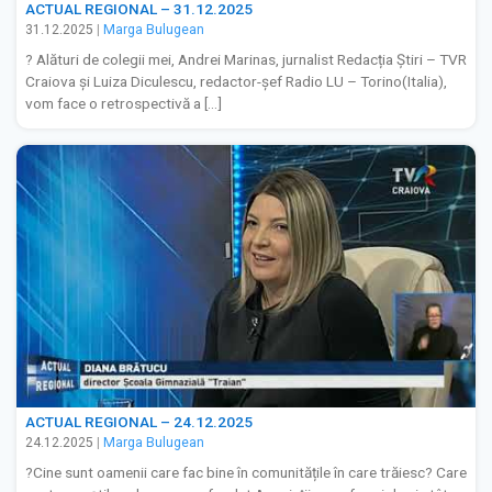
ACTUAL REGIONAL – 31.12.2025
31.12.2025
|
Marga Bulugean
? Alături de colegii mei, Andrei Marinas, jurnalist Redacția Știri – TVR
Craiova și Luiza Diculescu, redactor-șef Radio LU – Torino(Italia),
vom face o retrospectivă a […]
ACTUAL REGIONAL – 24.12.2025
24.12.2025
|
Marga Bulugean
?Cine sunt oamenii care fac bine în comunitățile în care trăiesc? Care