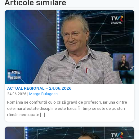
Articole similare
ACTUAL REGIONAL – 24.06.2026
24.06.2026
|
Marga Bulugean
România se confruntă cu o criză gravă de profesori, iar una dintre
cele mai afectate discipline este fizica. În timp ce sute de posturi
rămân neocupate […]