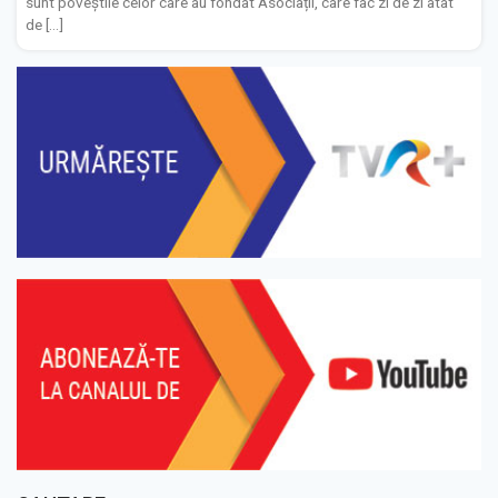
sunt poveștile celor care au fondat Asociații, care fac zi de zi atât
de […]