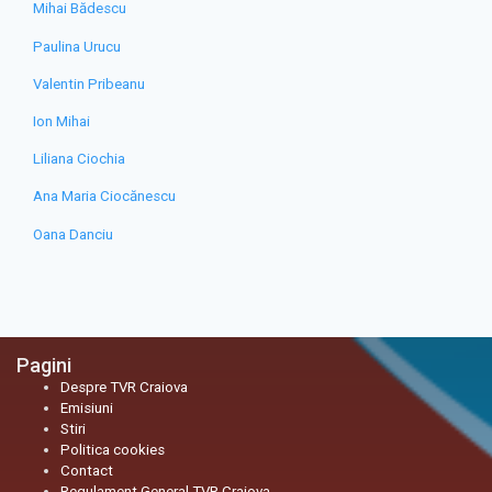
Mihai Bădescu
Paulina Urucu
Valentin Pribeanu
Ion Mihai
Liliana Ciochia
Ana Maria Ciocănescu
Oana Danciu
Pagini
Despre TVR Craiova
Emisiuni
Stiri
Politica cookies
Contact
Regulament General TVR Craiova