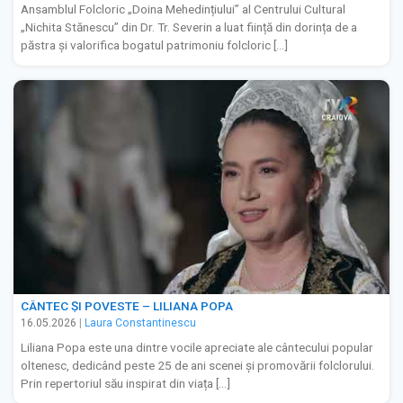
Ansamblul Folcloric „Doina Mehedințiului” al Centrului Cultural
„Nichita Stănescu” din Dr. Tr. Severin a luat ființă din dorința de a
păstra și valorifica bogatul patrimoniu folcloric […]
CÂNTEC ȘI POVESTE – LILIANA POPA
16.05.2026
|
Laura Constantinescu
Liliana Popa este una dintre vocile apreciate ale cântecului popular
oltenesc, dedicând peste 25 de ani scenei și promovării folclorului.
Prin repertoriul său inspirat din viața […]