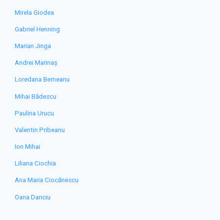
Mirela Giodea
Gabriel Henning
Marian Jinga
Andrei Marinaș
Loredana Berneanu
Mihai Bădescu
Paulina Urucu
Valentin Pribeanu
Ion Mihai
Liliana Ciochia
Ana Maria Ciocănescu
Oana Danciu