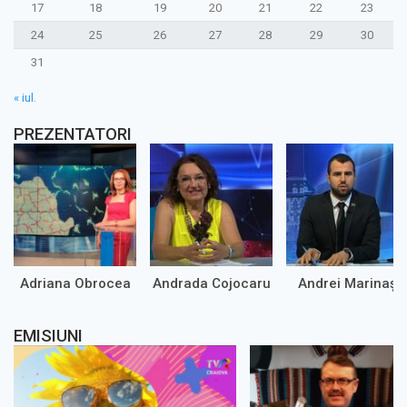
17
18
19
20
21
22
23
24
25
26
27
28
29
30
31
« iul.
PREZENTATORI
Adriana Obrocea
Andrada Cojocaru
Andrei Marinaș
EMISIUNI