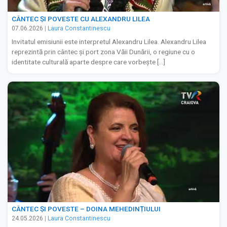
CÂNTEC ȘI POVESTE CU ALEXANDRU LILEA
07.06.2026
|
Laura Constantinescu
Invitatul emisiunii este interpretul Alexandru Lilea. Alexandru Lilea
reprezintă prin cântec și port zona Văii Dunării, o regiune cu o
identitate culturală aparte despre care vorbește […]
CÂNTEC ȘI POVESTE – DOINA MEHEDINȚIULUI
24.05.2026
|
Laura Constantinescu