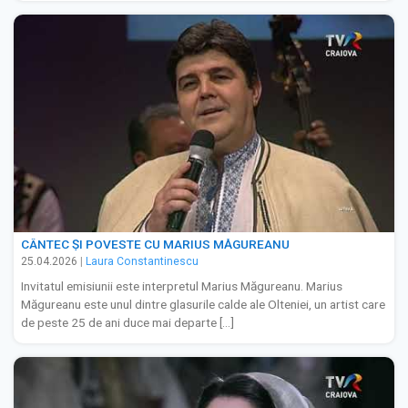
CÂNTEC ȘI POVESTE CU MARIUS MĂGUREANU
25.04.2026
|
Laura Constantinescu
Invitatul emisiunii este interpretul Marius Măgureanu. Marius
Măgureanu este unul dintre glasurile calde ale Olteniei, un artist care
de peste 25 de ani duce mai departe […]