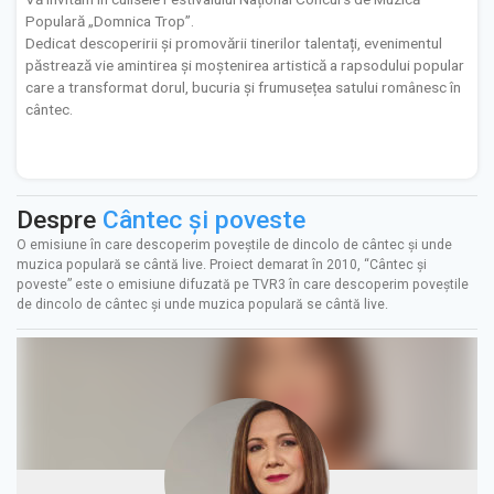
Populară „Domnica Trop”.
Dedicat descoperirii și promovării tinerilor talentați, evenimentul
păstrează vie amintirea și moștenirea artistică a rapsodului popular
care a transformat dorul, bucuria și frumusețea satului românesc în
cântec.
Despre
Cântec și poveste
O emisiune în care descoperim poveştile de dincolo de cântec şi unde
muzica populară se cântă live. Proiect demarat în 2010, “Cântec și
poveste” este o emisiune difuzată pe TVR3 în care descoperim poveştile
de dincolo de cântec şi unde muzica populară se cântă live.