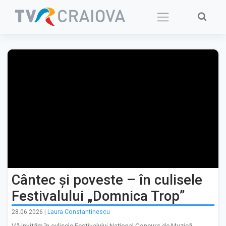
Skip
to
content
Cântec și poveste – în culisele
Festivalului „Domnica Trop”
28.06.2026
|
Laura Constantinescu
Vă invităm în culisele Festivalului Național Concurs de Muzică