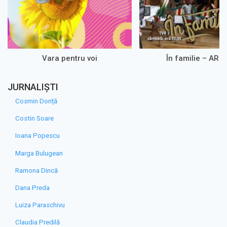
Vara pentru voi
În familie – ARH
JURNALIȘTI
Cosmin Doriță
Costin Soare
Ioana Popescu
Marga Bulugean
Ramona Dincă
Dana Preda
Luiza Paraschivu
Claudia Predilă