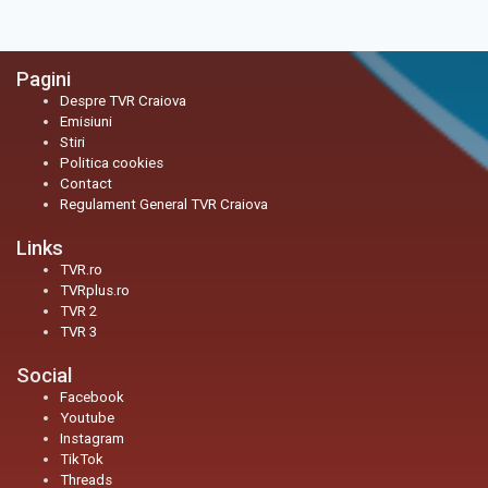
Pagini
Despre TVR Craiova
Emisiuni
Stiri
Politica cookies
Contact
Regulament General TVR Craiova
Links
TVR.ro
TVRplus.ro
TVR 2
TVR 3
Social
Facebook
Youtube
Instagram
TikTok
Threads