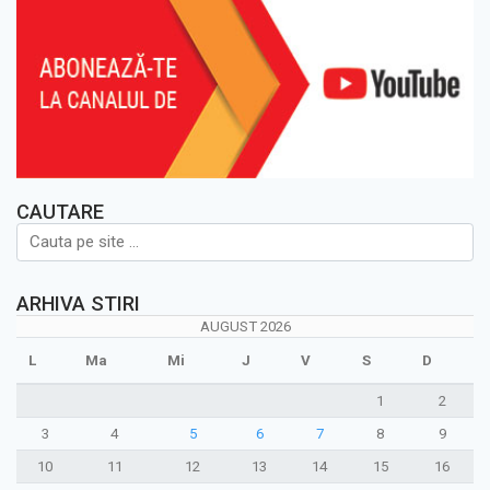
CAUTARE
ARHIVA STIRI
AUGUST 2026
L
Ma
Mi
J
V
S
D
1
2
3
4
5
6
7
8
9
10
11
12
13
14
15
16