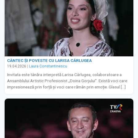
CÂNTEC ȘI POVESTE CU LARISA CÂRLUGEA
19.04.2026
|
Laura Constantinescu
Invitata este tânăra interpretă Larisa Cârlugea, colaboratoare a
Ansamblului Artistic Profesionist „Doina Gorjului”. Există voci care
impresionează prin forță și voci care rămân prin emoție. Glasul […]