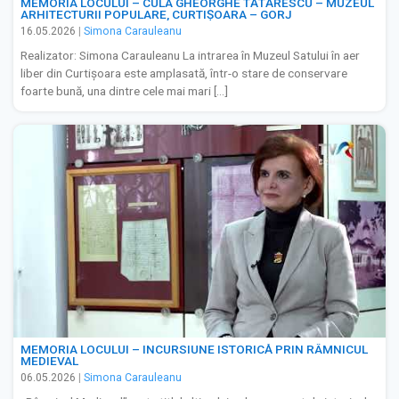
MEMORIA LOCULUI – CULA GHEORGHE TĂTĂRESCU – MUZEUL
ARHITECTURII POPULARE, CURTIȘOARA – GORJ
16.05.2026
|
Simona Carauleanu
Realizator: Simona Carauleanu La intrarea în Muzeul Satului în aer
liber din Curtișoara este amplasată, într-o stare de conservare
foarte bună, una dintre cele mai mari […]
MEMORIA LOCULUI – INCURSIUNE ISTORICĂ PRIN RÂMNICUL
MEDIEVAL
06.05.2026
|
Simona Carauleanu