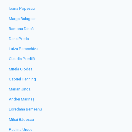
Ioana Popescu
Marga Bulugean
Ramona Dincă
Dana Preda
Luiza Paraschivu
Claudia Predilă
Mirela Giodea
Gabriel Henning
Marian Jinga
Andrei Marinaș
Loredana Berneanu
Mihai Bădescu
Paulina Urucu