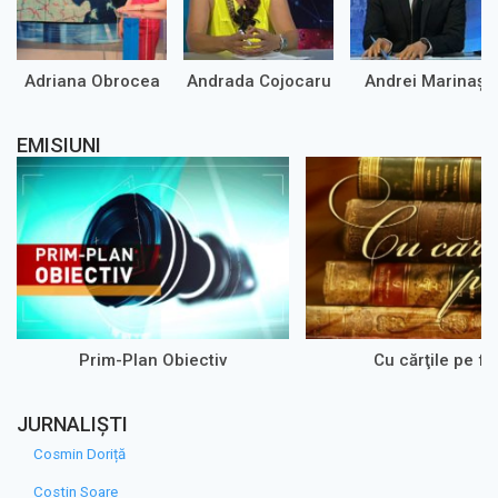
Adriana Obrocea
Andrada Cojocaru
Andrei Marinaș
EMISIUNI
Prim-Plan Obiectiv
Cu cărţile pe fa
JURNALIȘTI
Cosmin Doriță
Costin Soare