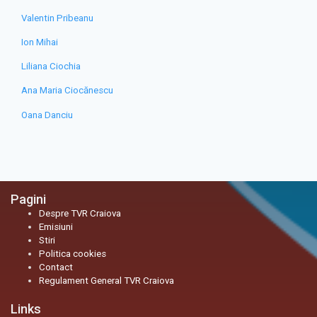
Valentin Pribeanu
Ion Mihai
Liliana Ciochia
Ana Maria Ciocănescu
Oana Danciu
Pagini
Despre TVR Craiova
Emisiuni
Stiri
Politica cookies
Contact
Regulament General TVR Craiova
Links