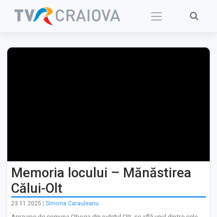
Skip
to
content
Memoria locului – Mănăstirea
Călui-Olt
23.11.2025
|
Simona Carauleanu
Aproape de comuna Oboga din județul Olt, se află unul dintre cele