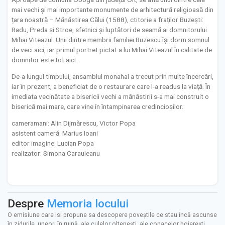
mai vechi și mai importante monumente de arhitectură religioasă din
țara noastră – Mănăstirea Călui (1588), ctitorie a fraților Buzești:
Radu, Preda și Stroe, sfetnici și luptători de seamă ai domnitorului
Mihai Viteazul. Unii dintre membrii familiei Buzescu își dorm somnul
de veci aici, iar primul portret pictat a lui Mihai Viteazul în calitate de
domnitor este tot aici.
De-a lungul timpului, ansamblul monahal a trecut prin multe încercări,
iar în prezent, a beneficiat de o restaurare care l-a readus la viață. În
imediata vecinătate a bisericii vechi a mănăstirii s-a mai construit o
biserică mai mare, care vine în întampinarea credincioșilor.
cameramani: Alin Dijmărescu, Victor Popa
asistent cameră: Marius Ioani
editor imagine: Lucian Popa
realizator: Simona Carauleanu
Despre
Memoria locului
O emisiune care isi propune sa descopere poveştile ce stau încă ascunse
în zidurile, uneori în ruină, ale culelor olteneşti, ale conacelor boiereşti,