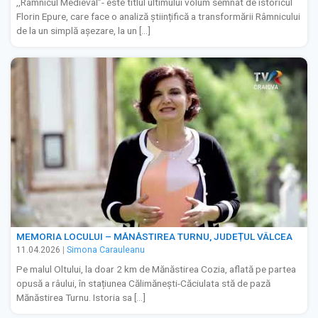
,,Râmnicul Medieval”- este titlul ultimului volum semnat de istoricul
Florin Epure, care face o analiză științifică a transformării Râmnicului
de la un simplă așezare, la un […]
MEMORIA LOCULUI – MĂNĂSTIREA TURNU, JUDEȚUL VÂLCEA
11.04.2026
|
Simona Carauleanu
Pe malul Oltului, la doar 2 km de Mănăstirea Cozia, aflată pe partea
opusă a râului, în stațiunea Călimănești-Căciulata stă de pază
Mănăstirea Turnu. Istoria sa […]