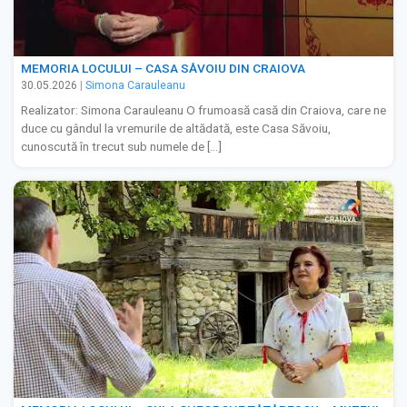
MEMORIA LOCULUI – CASA SĂVOIU DIN CRAIOVA
30.05.2026
|
Simona Carauleanu
Realizator: Simona Carauleanu O frumoasă casă din Craiova, care ne
duce cu gândul la vremurile de altădată, este Casa Săvoiu,
cunoscută în trecut sub numele de […]