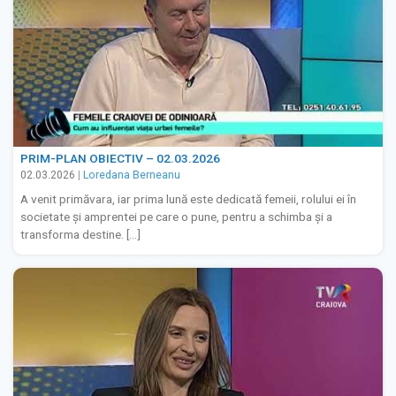
PRIM-PLAN OBIECTIV – 02.03.2026
02.03.2026
|
Loredana Berneanu
A venit primăvara, iar prima lună este dedicată femeii, rolului ei în
societate și amprentei pe care o pune, pentru a schimba și a
transforma destine. […]