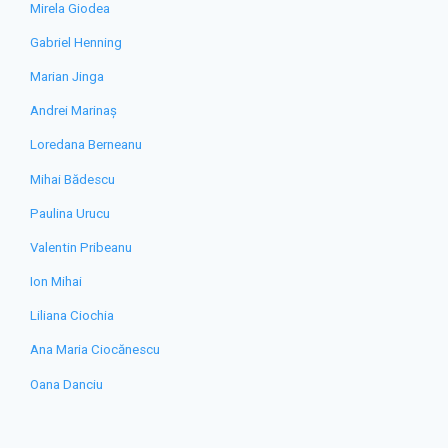
Mirela Giodea
Gabriel Henning
Marian Jinga
Andrei Marinaș
Loredana Berneanu
Mihai Bădescu
Paulina Urucu
Valentin Pribeanu
Ion Mihai
Liliana Ciochia
Ana Maria Ciocănescu
Oana Danciu