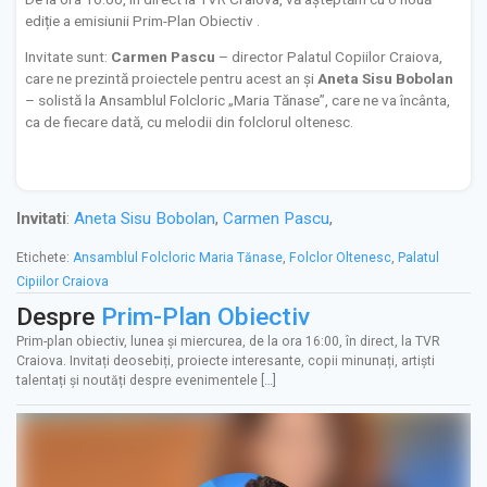
ediție a emisiunii Prim-Plan Obiectiv .
Invitate sunt:
Carmen Pascu
– director Palatul Copiilor Craiova,
care ne prezintă proiectele pentru acest an și
Aneta Sisu Bobolan
– solistă la Ansamblul Folcloric „Maria Tănase”, care ne va încânta,
ca de fiecare dată, cu melodii din folclorul oltenesc.
Invitati
:
Aneta Sisu Bobolan
,
Carmen Pascu
,
Etichete:
Ansamblul Folcloric Maria Tănase
,
Folclor Oltenesc
,
Palatul
Cipiilor Craiova
Despre
Prim-Plan Obiectiv
Prim-plan obiectiv, lunea și miercurea, de la ora 16:00, în direct, la TVR
Craiova. Invitați deosebiți, proiecte interesante, copii minunați, artiști
talentați și noutăți despre evenimentele […]