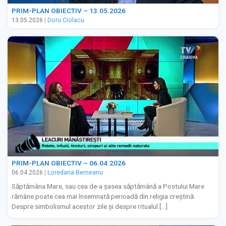
PRIM-PLAN OBIECTIV – 13.05.2026
13.05.2026
|
Doru Ciolacu
PRIM-PLAN OBIECTIV – 06.04.2026
06.04.2026
|
Loredana Berneanu
Săptămâna Mare, sau cea de-a șasea săptămână a Postului Mare
rămâne poate cea mai însemnată perioadă din religia creștină.
Despre simbolismul acestor zile și despre ritualul […]