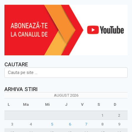
CAUTARE
ARHIVA STIRI
AUGUST 2026
L
Ma
Mi
J
V
S
D
1
2
3
4
5
6
7
8
9