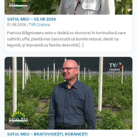
SATUL MEU – 02.08.2026
01.08.2026
|
TVR Craiova
Patricia Blăgniceanu este o tânără cu doctorat în horticultură care
cultivă Luffa, plantă mai cunoscută ca burete natural, decât ca
legumă, și împreună cu familia dezvoltă […]
SATUL MEU – BRATOVOIEȘTI, ROBĂNEȘTI