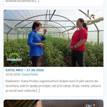
lavandă să devină un […]
SATUL MEU – 21.06.2026
20.06.2026
|
Dana Preda
Realizator: Dana Preda Legumicultorii doljeni sunt în plin sezon de
recoltare, atât în spațiu protejat, cât și în câmp. Roșii, vinete, usturoi
și varză sunt culturile […]