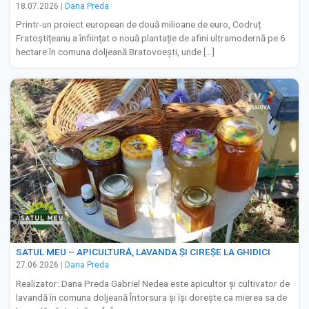
18.07.2026
|
Dana Preda
Printr-un proiect european de două milioane de euro, Codruț
Fratoștițeanu a înființat o nouă plantație de afini ultramodernă pe 6
hectare în comuna doljeană Bratovoești, unde […]
SATUL MEU – APICULTURĂ, LAVANDA ȘI CIREȘE LA GHIDICI
27.06.2026
|
Dana Preda
Realizator: Dana Preda Gabriel Nedea este apicultor și cultivator de
lavandă în comuna doljeană Întorsura și își dorește ca mierea sa de