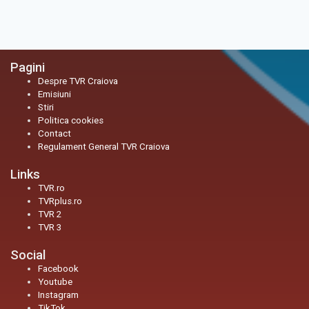
Pagini
Despre TVR Craiova
Emisiuni
Stiri
Politica cookies
Contact
Regulament General TVR Craiova
Links
TVR.ro
TVRplus.ro
TVR 2
TVR 3
Social
Facebook
Youtube
Instagram
TikTok