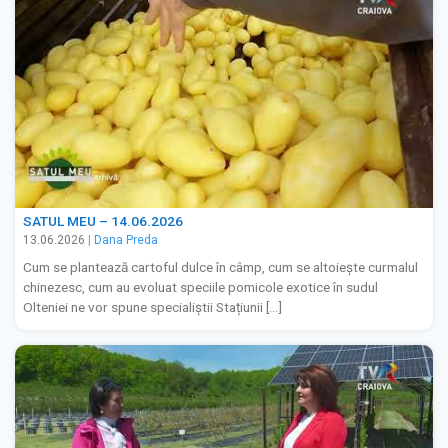
SATUL MEU – 14.06.2026
13.06.2026
|
Dana Preda
Cum se plantează cartoful dulce în câmp, cum se altoiește curmalul
chinezesc, cum au evoluat speciile pomicole exotice în sudul
Olteniei ne vor spune specialiștii Stațiunii […]