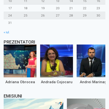
10
11
12
13
14
15
16
17
18
19
20
21
22
23
24
25
26
27
28
29
30
31
« iul.
PREZENTATORI
Adriana Obrocea
Andrada Cojocaru
Andrei Marinaș
EMISIUNI