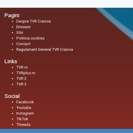
Pagini
Despre TVR Craiova
Emisiuni
Stiri
Politica cookies
Contact
Regulament General TVR Craiova
Links
TVR.ro
TVRplus.ro
TVR 2
TVR 3
Social
Facebook
Youtube
Instagram
TikTok
Threads