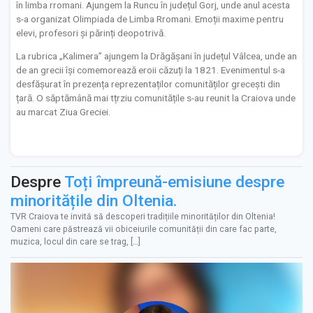
în limba rromani. Ajungem la Runcu în județul Gorj, unde anul acesta
s-a organizat Olimpiada de Limba Rromani. Emoții maxime pentru
elevi, profesori și părinți deopotrivă.
La rubrica „Kalimera” ajungem la Drăgășani în județul Vâlcea, unde an
de an grecii își comemorează eroii căzuți la 1821. Evenimentul s-a
desfășurat în prezența reprezentaților comunităților grecești din
țară. O săptămână mai tțrziu comunitățile s-au reunit la Craiova unde
au marcat Ziua Greciei.
Despre
Toți împreună-emisiune despre
minoritățile din Oltenia.
TVR Craiova te invită să descoperi tradițiile minorităților din Oltenia!
Oameni care păstrează vii obiceiurile comunității din care fac parte,
muzica, locul din care se trag, […]