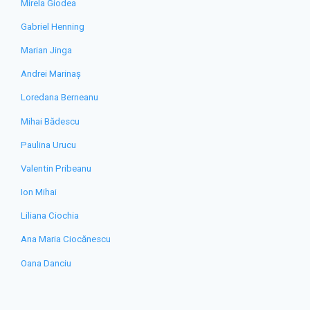
Mirela Giodea
Gabriel Henning
Marian Jinga
Andrei Marinaș
Loredana Berneanu
Mihai Bădescu
Paulina Urucu
Valentin Pribeanu
Ion Mihai
Liliana Ciochia
Ana Maria Ciocănescu
Oana Danciu