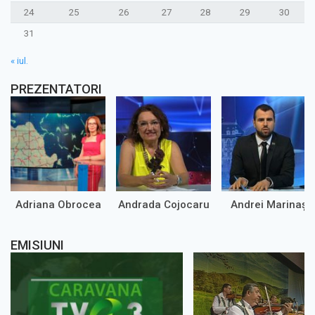
24
25
26
27
28
29
30
31
« iul.
PREZENTATORI
Adriana Obrocea
Andrada Cojocaru
Andrei Marinaș
EMISIUNI