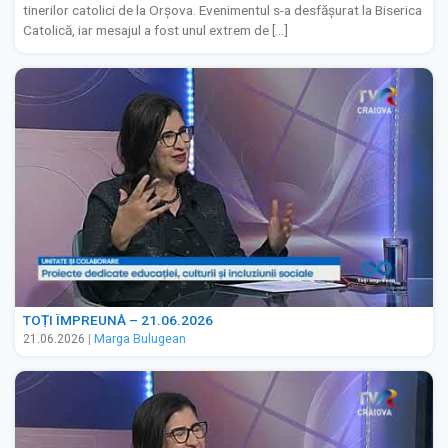
tinerilor catolici de la Orșova. Evenimentul s-a desfășurat la Biserica
Catolică, iar mesajul a fost unul extrem de […]
TOȚI ÎMPREUNĂ – 21.06.2026
21.06.2026
|
Marga Bulugean