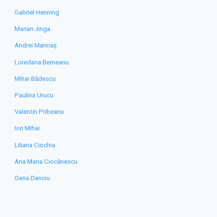
Gabriel Henning
Marian Jinga
Andrei Marinaș
Loredana Berneanu
Mihai Bădescu
Paulina Urucu
Valentin Pribeanu
Ion Mihai
Liliana Ciochia
Ana Maria Ciocănescu
Oana Danciu