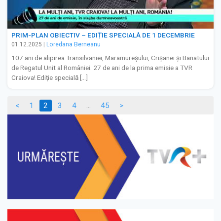
PRIM-PLAN OBIECTIV – EDIȚIE SPECIALĂ DE 1 DECEMBRIE
01.12.2025
|
Loredana Berneanu
107 ani de alipirea Transilvaniei, Maramureșului, Crișanei și Banatului
de Regatul Unit al României. 27 de ani de la prima emisie a TVR
Craiova! Ediție specială […]
Navigare
<
1
2
3
4
…
45
>
�n
articole