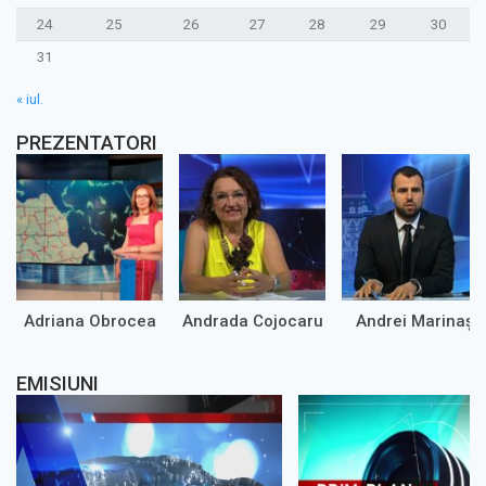
24
25
26
27
28
29
30
31
« iul.
PREZENTATORI
Adriana Obrocea
Andrada Cojocaru
Andrei Marinaș
EMISIUNI