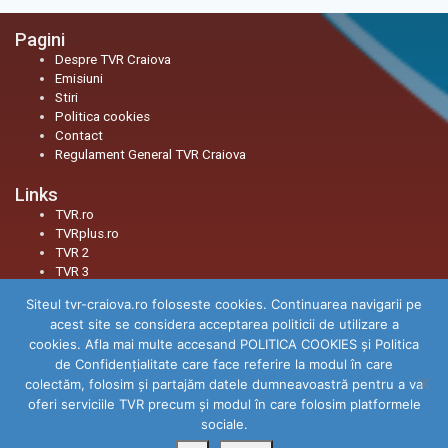
Pagini
Despre TVR Craiova
Emisiuni
Stiri
Politica cookies
Contact
Regulament General TVR Craiova
Links
TVR.ro
TVRplus.ro
TVR 2
TVR 3
Siteul tvr-craiova.ro foloseste cookies. Continuarea navigarii pe
Social
acest site se considera acceptarea politicii de utilizare a
Facebook
cookies. Afla mai multe accesand POLITICA COOKIES și Politica
Youtube
de Confidenţialitate care face referire la modul în care
Instagram
colectăm, folosim şi partajăm datele dumneavoastră pentru a va
TikTok
oferi serviciile TVR precum şi modul în care folosim platformele
Threads
sociale.