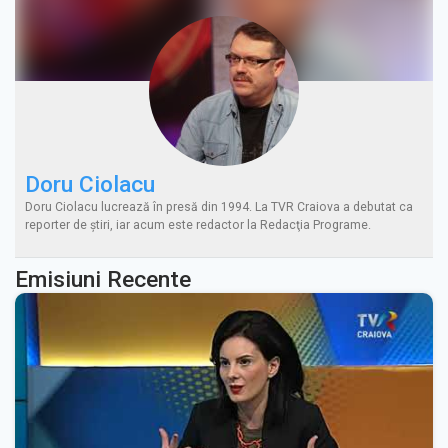
Doru Ciolacu
Doru Ciolacu lucrează în presă din 1994. La TVR Craiova a debutat ca
reporter de ştiri, iar acum este redactor la Redacţia Programe.
Emisiuni Recente