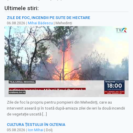
Ultimele stiri:
ZILE DE FOC, INCENDII PE SUTE DE HECTARE
06.08.2026
|
Mihai Bădescu
| Mehedinți
Zile de foc la propriu pentru pompierii din Mehedinți, care au
intervenit aseară și în toată după-amiaza zilei de ieri la două incendii
de vegetație uscată […]
CULTURA ŢESTULUI ÎN OLTENIA
05.08.2026
|
Ion Mihai
| Dolj