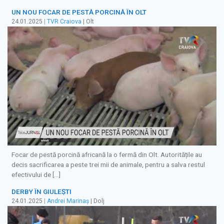
UN NOU FOCAR DE PESTĂ PORCINĂ ÎN OLT
24.01.2025
|
TVR Craiova
| Olt
Focar de pestă porcină africană la o fermă din Olt. Autoritățile au
decis sacrificarea a peste trei mii de animale, pentru a salva restul
efectivului de […]
DERBY ÎN GIULEȘTI
24.01.2025
|
Andrei Marinaș
| Dolj