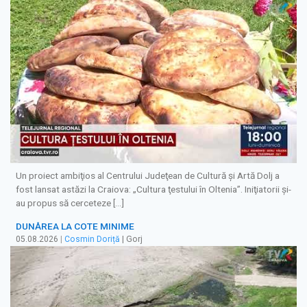
Un proiect ambiţios al Centrului Judeţean de Cultură şi Artă Dolj a
fost lansat astăzi la Craiova: „Cultura ţestului în Oltenia”. Iniţiatorii şi-
au propus să cerceteze […]
DUNĂREA LA COTE MINIME
05.08.2026
|
Cosmin Doriță
| Gorj