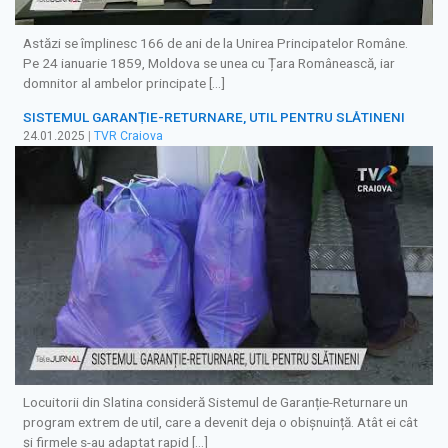
Astăzi se împlinesc 166 de ani de la Unirea Principatelor Române.
Pe 24 ianuarie 1859, Moldova se unea cu Țara Românească, iar
domnitor al ambelor principate […]
SISTEMUL GARANȚIE-RETURNARE, UTIL PENTRU SLĂTINENI
24.01.2025
|
TVR Craiova
Locuitorii din Slatina consideră Sistemul de Garanție-Returnare un
program extrem de util, care a devenit deja o obișnuință. Atât ei cât
și firmele s-au adaptat rapid […]