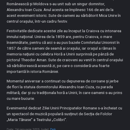
Românească și Moldova s-au unit sub un singur domnitor,
Alexandru Ioan Cuza. Anul acesta se împlinesc 166 de ani de la
acest eveniment istoric. Sute de oameni au sărbătorit Mica Unire în
centrul orașului, într-un cadru festiv.
Festivitatile dedicate acestei zile au început la Craiova cu intonarea
imnului naţional. Unirea de la 1859 are, pentru Craiova, o mare
însemnătate, pentru că aici s-au pus bazele Comitetului Unionist în
1857 de către oameni de seamă ai oraşului, iar oraşul a rămas în
memoria naţiunii cu celebra Horă a Unirii surprinsă pe pânză de
pictorul Theodor Aman. Sute de craioveni au venit în centrul orașului
să sărbătorească această zi, pe care o consideră una foarte
importantă în istoria României.
Momentul aniversar a continuat cu depunerea de coroane și jerbe
de flori la statuia domnitorului Alexandru Ioan Cuza, cu parada
militară, dar și cu tradiționala horă a Unirii, în care oamenii s-au prins
cu mare bucurie.
Evenimentul dedicat Zilei Unirii Principatelor Romane s-a încheiat cu
un spectacol de muzică populară susținut de Secția de Folclor
„Maria Tănase” a Teatrului „Colibri”.
Data: 24 ianuarie 2025
Judet:
Dolj