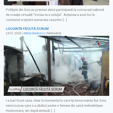
Polițiștii din Gorj au premiat elevii participanți la concursul național
de creație virtuală “Vocea ta e soluția”. Acțiunea a avut loc în
contextul creșterii numarului cazurilor […]
LOCUINȚĂ FĂCUTĂ SCRUM
24.01.2025
|
Mihai Bădescu
| Mehedinți
I-a luat focul casa, chiar în momentul în care își înmormânta fiul. Este
nenorocirea care s-a abătut peste o femeie din satul mehedințean
Husnicioara, ieri după-amiază. […]