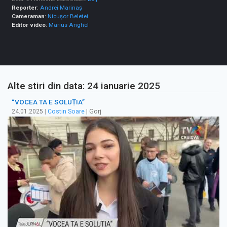
Reporter
:
Andrei Marinaș
Cameraman
:
Nicușor Beletei
Editor video
:
Marius Anghel
Alte stiri din data: 24 ianuarie 2025
“VOCEA TA E SOLUȚIA”
24.01.2025
|
Costin Soare
| Gorj