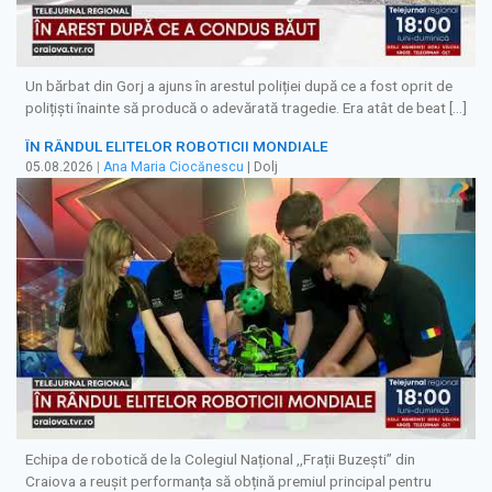
Un bărbat din Gorj a ajuns în arestul poliției după ce a fost oprit de
polițiști înainte să producă o adevărată tragedie. Era atât de beat […]
ÎN RÂNDUL ELITELOR ROBOTICII MONDIALE
05.08.2026
|
Ana Maria Ciocănescu
| Dolj
Echipa de robotică de la Colegiul Național ,,Frații Buzești” din
Craiova a reușit performanța să obțină premiul principal pentru