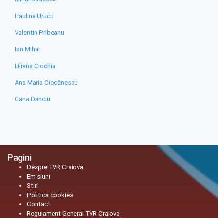
Paulina Urucu
Valentin Pribeanu
Ion Mihai
Liliana Ciochia
Ana Maria Ciocănescu
Oana Danciu
Pagini
Despre TVR Craiova
Emisiuni
Stiri
Politica cookies
Contact
Regulament General TVR Craiova