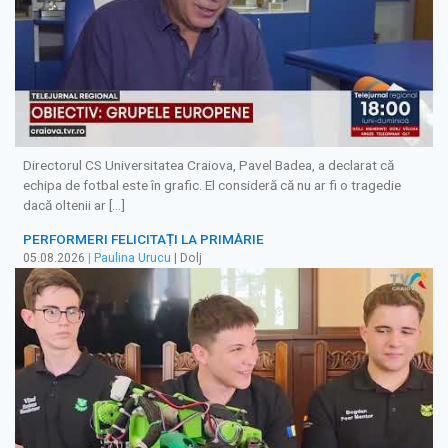
Directorul CS Universitatea Craiova, Pavel Badea, a declarat că
echipa de fotbal este în grafic. El consideră că nu ar fi o tragedie
dacă oltenii ar […]
PERFORMERI FELICITAȚI LA PRIMĂRIE
05.08.2026
|
Paulina Urucu
| Dolj