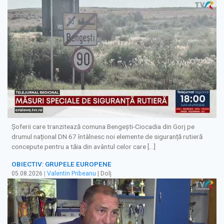
Șoferii care tranzitează comuna Bengești-Ciocadia din Gorj pe
drumul național DN 67 întâlnesc noi elemente de siguranță rutieră
concepute pentru a tăia din avântul celor care […]
OBIECTIV: GRUPELE EUROPENE
05.08.2026
|
Valentin Pribeanu
| Dolj