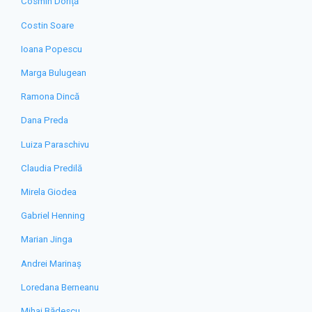
Cosmin Doriță
Costin Soare
Ioana Popescu
Marga Bulugean
Ramona Dincă
Dana Preda
Luiza Paraschivu
Claudia Predilă
Mirela Giodea
Gabriel Henning
Marian Jinga
Andrei Marinaș
Loredana Berneanu
Mihai Bădescu