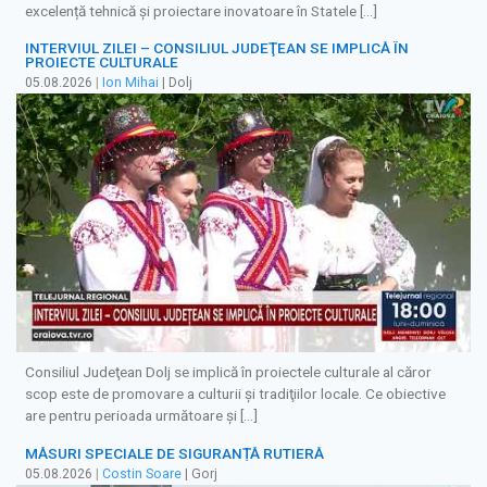
excelență tehnică și proiectare inovatoare în Statele […]
INTERVIUL ZILEI – CONSILIUL JUDEŢEAN SE IMPLICĂ ÎN
PROIECTE CULTURALE
05.08.2026
|
Ion Mihai
| Dolj
Consiliul Judeţean Dolj se implică în proiectele culturale al căror
scop este de promovare a culturii şi tradiţiilor locale. Ce obiective
are pentru perioada următoare şi […]
MĂSURI SPECIALE DE SIGURANȚĂ RUTIERĂ
05.08.2026
|
Costin Soare
| Gorj