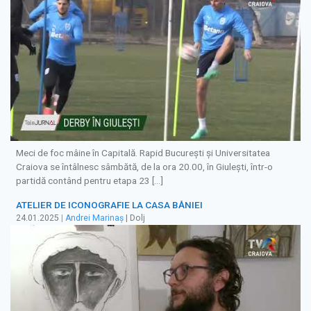
Meci de foc mâine în Capitală. Rapid Bucureşti şi Universitatea
Craiova se întâlnesc sâmbătă, de la ora 20.00, în Giuleşti, într-o
partidă contând pentru etapa 23 […]
ATELIER DE ICONOGRAFIE LA CASA BĂNIEI
24.01.2025
|
Andrei Marinaș
| Dolj