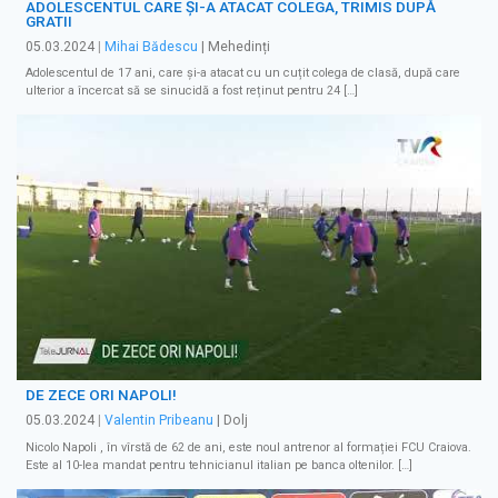
ADOLESCENTUL CARE ȘI-A ATACAT COLEGA, TRIMIS DUPĂ
GRATII
05.03.2024
|
Mihai Bădescu
| Mehedinți
Adolescentul de 17 ani, care și-a atacat cu un cuțit colega de clasă, după care
ulterior a încercat să se sinucidă a fost reținut pentru 24 […]
DE ZECE ORI NAPOLI!
05.03.2024
|
Valentin Pribeanu
| Dolj
Nicolo Napoli , în vîrstă de 62 de ani, este noul antrenor al formației FCU Craiova.
Este al 10-lea mandat pentru tehnicianul italian pe banca oltenilor. […]