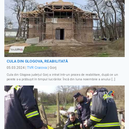
CULA DIN GLOGOVA, REABILITATĂ
05.03.2024
|
TVR Craiova
| Gorj
Cula din Glogova județul Gorj a intrat într-un proces de reabilitare, după ce un
perete s-a prăbușit în timpul lucrărilor. Încă din luna noiembrie a anului […]