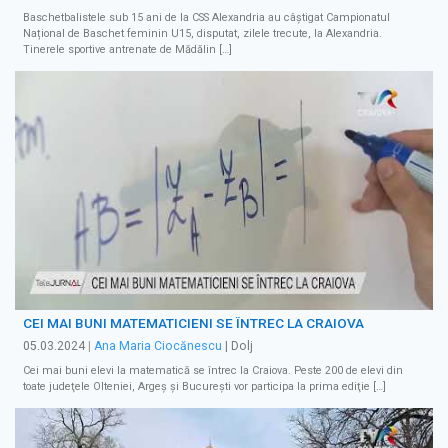
Baschetbalistele sub 15 ani de la CSS Alexandria au câștigat Campionatul
Național de Baschet feminin U15, disputat, zilele trecute, la Alexandria.
Tinerele sportive antrenate de Mădălin […]
CEI MAI BUNI MATEMATICIENI SE ÎNTREC LA CRAIOVA
05.03.2024
|
Ana Maria Ciocănescu
| Dolj
Cei mai buni elevi la matematică se întrec la Craiova. Peste 200 de elevi din
toate judeţele Olteniei, Argeş şi Bucureşti vor participa la prima ediţie […]