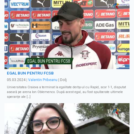
EGAL BUN PENTRU FCSB
05.03.2024
|
Valentin Pribeanu
| Dolj
Universitatea Craiova a terminat la egalitate derby-ul cu Rapid, scor 1-1, disputat
aseară pe arena Ion Oblemenco. După acest egal, au fost spulberate ultimele
speranțe ale […]