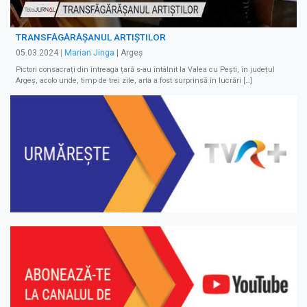
TRANSFĂGĂRĂȘANUL ARTIȘTILOR
05.03.2024
|
Marian Jinga
| Argeș
Pictori consacrați din întreaga țară s-au întâlnit la Valea cu Pești, în județul
Argeș, acolo unde, timp de trei zile, arta a fost surprinsă în lucrări […]