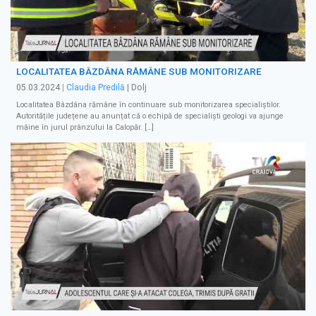
LOCALITATEA BÂZDÂNA RĂMÂNE SUB MONITORIZARE
05.03.2024
|
Claudia Predilă
| Dolj
Localitatea Bâzdâna rămâne în continuare sub monitorizarea specialiștilor.
Autoritățile județene au anunțat că o echipă de specialiști geologi va ajunge
mâine în jurul prânzului la Calopăr. […]