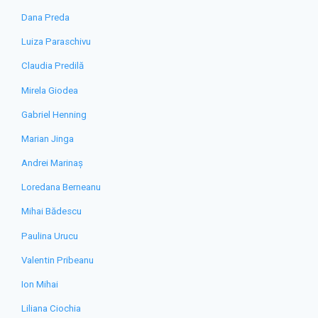
Dana Preda
Luiza Paraschivu
Claudia Predilă
Mirela Giodea
Gabriel Henning
Marian Jinga
Andrei Marinaș
Loredana Berneanu
Mihai Bădescu
Paulina Urucu
Valentin Pribeanu
Ion Mihai
Liliana Ciochia