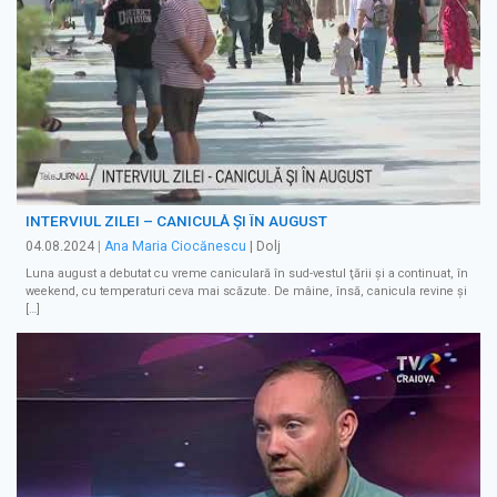
INTERVIUL ZILEI – CANICULĂ ŞI ÎN AUGUST
04.08.2024
|
Ana Maria Ciocănescu
| Dolj
Luna august a debutat cu vreme caniculară în sud-vestul ţării şi a continuat, în
weekend, cu temperaturi ceva mai scăzute. De mâine, însă, canicula revine şi
[…]