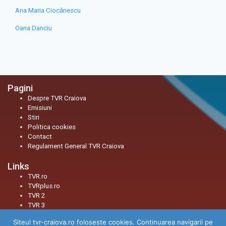
Ana Maria Ciocănescu
Oana Danciu
Pagini
Despre TVR Craiova
Emisiuni
Stiri
Politica cookies
Contact
Regulament General TVR Craiova
Links
TVR.ro
TVRplus.ro
TVR 2
TVR 3
Siteul tvr-craiova.ro foloseste cookies. Continuarea navigarii pe
Social