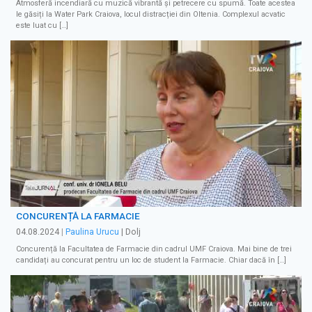
Atmosferă incendiară cu muzică vibrantă și petrecere cu spumă. Toate acestea
le găsiți la Water Park Craiova, locul distracției din Oltenia. Complexul acvatic
este luat cu […]
CONCURENȚĂ LA FARMACIE
04.08.2024
|
Paulina Urucu
| Dolj
Concurență la Facultatea de Farmacie din cadrul UMF Craiova. Mai bine de trei
candidați au concurat pentru un loc de student la Farmacie. Chiar dacă în […]