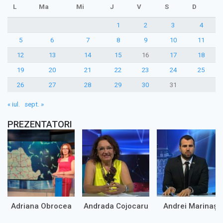
L
Ma
Mi
J
V
S
D
1
2
3
4
5
6
7
8
9
10
11
12
13
14
15
16
17
18
19
20
21
22
23
24
25
26
27
28
29
30
31
« iul.
sept. »
PREZENTATORI
Adriana Obrocea
Andrada Cojocaru
Andrei Marinaș