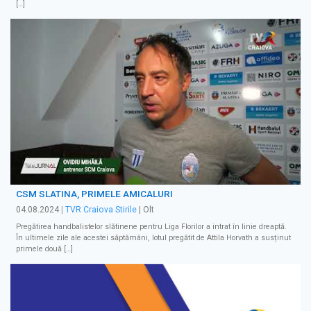
[…]
CSM SLATINA, PRIMELE AMICALURI
04.08.2024
|
TVR Craiova Stirile
| Olt
Pregătirea handbalistelor slătinene pentru Liga Florilor a intrat în linie dreaptă.
În ultimele zile ale acestei săptămâni, lotul pregătit de Attila Horvath a susținut
primele două […]