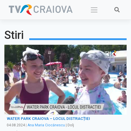
Skip
to
content
Stiri
WATER PARK CRAIOVA – LOCUL DISTRACȚIEI
04.08.2024
|
Ana Maria Ciocănescu
| Dolj