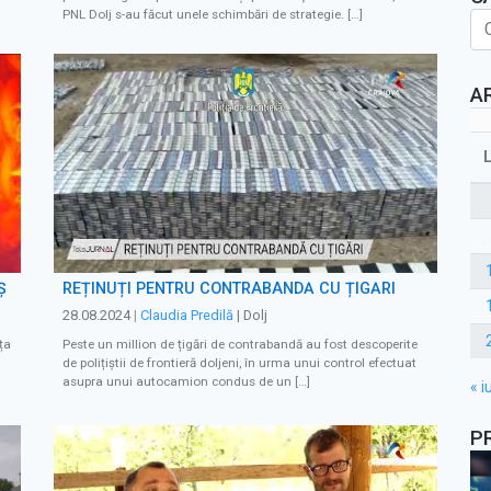
PNL Dolj s-au făcut unele schimbări de strategie. […]
A
Ș
REȚINUȚI PENTRU CONTRABANDĂ CU ȚIGĂRI
28.08.2024
|
Claudia Predilă
| Dolj
ța
Peste un million de țigări de contrabandă au fost descoperite
de polițiștii de frontieră doljeni, în urma unui control efectuat
asupra unui autocamion condus de un […]
« iu
P