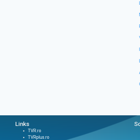
Links
So
TVR.ro
TVRplus.ro