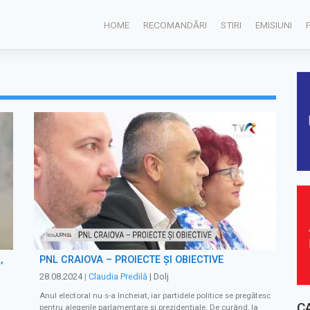
HOME
RECOMANDĂRI
STIRI
EMISIUNI
,
PNL CRAIOVA – PROIECTE ȘI OBIECTIVE
28.08.2024
|
Claudia Predilă
| Dolj
Anul electoral nu s-a încheiat, iar partidele politice se pregătesc
C
pentru alegerile parlamentare şi prezidenţiale. De curând, la