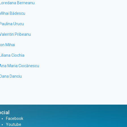
Loredana Berneanu
Mihai Bădescu
Paulina Urucu
Valentin Pribeanu
Ion Mihai
Liliana Ciochia
Ana Maria Ciocănescu
Oana Danciu
cial
Facebook
Youtube