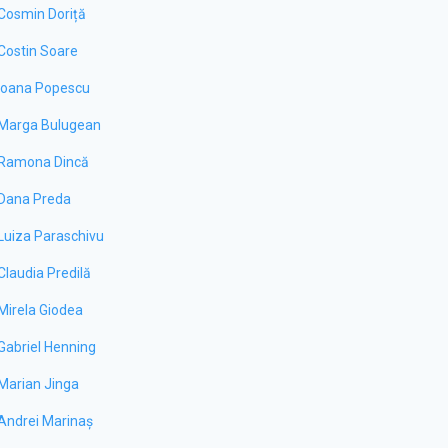
Cosmin Doriță
Costin Soare
Ioana Popescu
Marga Bulugean
Ramona Dincă
Dana Preda
Luiza Paraschivu
Claudia Predilă
Mirela Giodea
Gabriel Henning
Marian Jinga
Andrei Marinaș