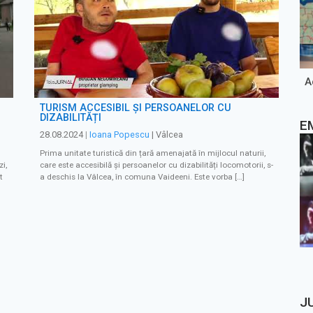
A
TURISM ACCESIBIL ȘI PERSOANELOR CU
DIZABILITĂȚI
E
28.08.2024
|
Ioana Popescu
| Vâlcea
Prima unitate turistică din țară amenajată în mijlocul naturii,
i,
care este accesibilă și persoanelor cu dizabilități locomotorii, s-
t
a deschis la Vâlcea, în comuna Vaideeni. Este vorba […]
J