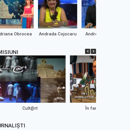
driana Obrocea
Andrada Cojocaru
Andrei Marinaș
MISIUNI
Cult@rt
În familie – ARHIVA
URNALIȘTI