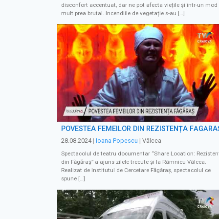
disconfort accentuat, dar ne pot afecta viețile și într-un mod
mult prea brutal. Incendiile de vegetație s-au […]
POVESTEA FEMEILOR DIN REZISTENȚA FĂGĂRA
28.08.2024
|
Ioana Popescu
| Vâlcea
Spectacolul de teatru documentar “Share Location: Rezisten
din Făgăraș” a ajuns zilele trecute și la Râmnicu Vâlcea.
Realizat de Institutul de Cercetare Făgăraș, spectacolul ce
spune […]