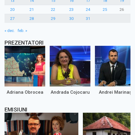
13
14
15
16
17
18
19
20
21
22
23
24
25
26
27
28
29
30
31
« dec.
feb. »
PREZENTATORI
Adriana Obrocea
Andrada Cojocaru
Andrei Marinaș
EMISIUNI