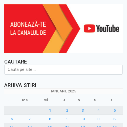
CAUTARE
ARHIVA STIRI
IANUARIE 2025
L
Ma
Mi
J
V
S
D
1
2
3
4
5
6
7
8
9
10
11
12