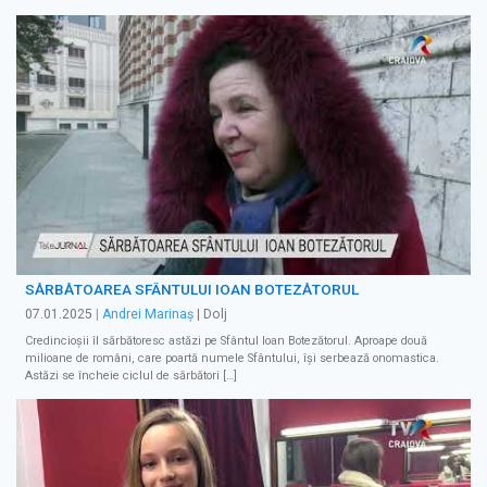
SĂRBĂTOAREA SFÂNTULUI IOAN BOTEZĂTORUL
07.01.2025
|
Andrei Marinaș
| Dolj
Credincioşii îl sărbătoresc astăzi pe Sfântul Ioan Botezătorul. Aproape două
milioane de români, care poartă numele Sfântului, îşi serbează onomastica.
Astăzi se încheie ciclul de sărbători […]