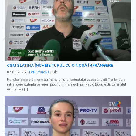
CSM SLATINA ÎNCHEIE TURUL CU O NOUĂ ÎNFRÂNGERE
07.01.2025
|
TVR Craiova
| Olt
Handbalistele slătinene au încheiat turul actualului sezon al Ligii Florilor cu o
înfrângere suferită pe teren propriu, în fața echipei Rapid București. La finalul
unui meci […]