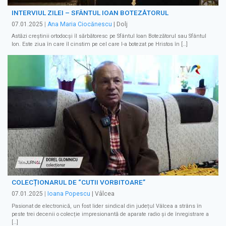
INTERVIUL ZILEI – SFÂNTUL IOAN BOTEZĂTORUL
07.01.2025
|
Ana Maria Ciocănescu
| Dolj
Astăzi creştinii ortodocşi îl sărbătoresc pe Sfântul Ioan Botezătorul sau Sfântul
Ion. Este ziua în care îl cinstim pe cel care l-a botezat pe Hristos în […]
COLECȚIONARUL DE “CUTII VORBITOARE”
07.01.2025
|
Ioana Popescu
| Vâlcea
Pasionat de electronică, un fost lider sindical din județul Vâlcea a strâns în
peste trei decenii o colecție impresionantă de aparate radio și de înregistrare a
[…]