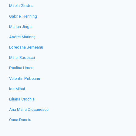
Mirela Giodea
Gabriel Henning
Marian Jinga
Andrei Marinaș
Loredana Berneanu
Mihai Bădescu
Paulina Urucu
Valentin Pribeanu
Ion Mihai
Liliana Ciochia
Ana Maria Ciocănescu
Oana Danciu