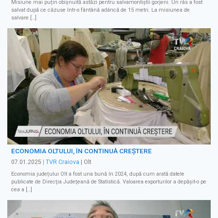
Misiune mai puțin obișnuită astăzi pentru salvamontiștii gorjeni. Un râs a fost
salvat după ce căzuse într-o fântână adâncă de 15 metri. La misiunea de
salvare […]
ECONOMIA OLTULUI, ÎN CONTINUĂ CREȘTERE
07.01.2025
|
TVR Craiova
| Olt
Economia județului Olt a fost una bună în 2024, după cum arată datele
publicate de Direcţia Judeţeană de Statistică. Valoarea exporturilor a depășit-o pe
cea a […]