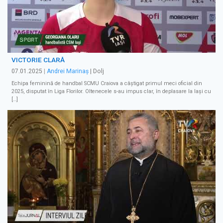
VICTORIE CLARĂ
07.01.2025
|
Andrei Marinaș
| Dolj
Echipa feminină de handbal SCMU Craiova a câștigat primul meci oficial din
2025, disputat în Liga Florilor. Oltenecele s-au impus clar, în deplasare la Iași cu
[…]