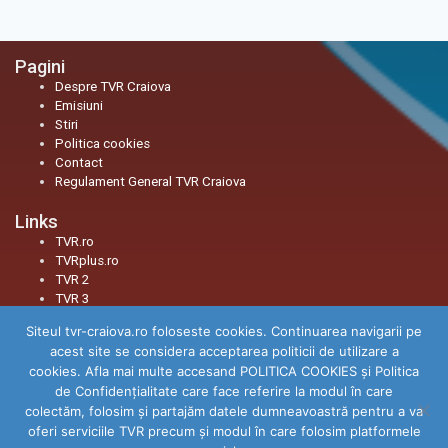
Pagini
Despre TVR Craiova
Emisiuni
Stiri
Politica cookies
Contact
Regulament General TVR Craiova
Links
TVR.ro
TVRplus.ro
TVR 2
TVR 3
Siteul tvr-craiova.ro foloseste cookies. Continuarea navigarii pe
Social
acest site se considera acceptarea politicii de utilizare a
Facebook
cookies. Afla mai multe accesand POLITICA COOKIES și Politica
Youtube
de Confidenţialitate care face referire la modul în care
Instagram
colectăm, folosim şi partajăm datele dumneavoastră pentru a va
TikTok
oferi serviciile TVR precum şi modul în care folosim platformele
Threads