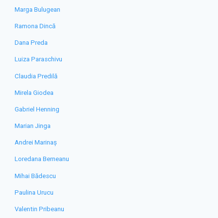
Marga Bulugean
Ramona Dincă
Dana Preda
Luiza Paraschivu
Claudia Predilă
Mirela Giodea
Gabriel Henning
Marian Jinga
Andrei Marinaș
Loredana Berneanu
Mihai Bădescu
Paulina Urucu
Valentin Pribeanu