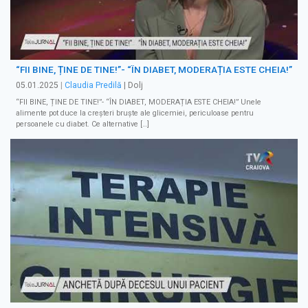
“FII BINE, ȚINE DE TINE!”- “ÎN DIABET, MODERAȚIA ESTE CHEIA!”
05.01.2025
|
Claudia Predilă
| Dolj
“FII BINE, ȚINE DE TINE!”- “ÎN DIABET, MODERAȚIA ESTE CHEIA!” Unele
alimente pot duce la creșteri bruște ale glicemiei, periculoase pentru
persoanele cu diabet. Ce alternative […]