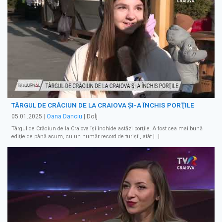
TÂRGUL DE CRĂCIUN DE LA CRAIOVA ŞI-A ÎNCHIS PORŢILE
05.01.2025
|
Oana Danciu
| Dolj
Târgul de Crăciun de la Craiova îşi închide astăzi porţile. A fost cea mai bună
ediţie de până acum, cu un număr record de turişti, atât […]