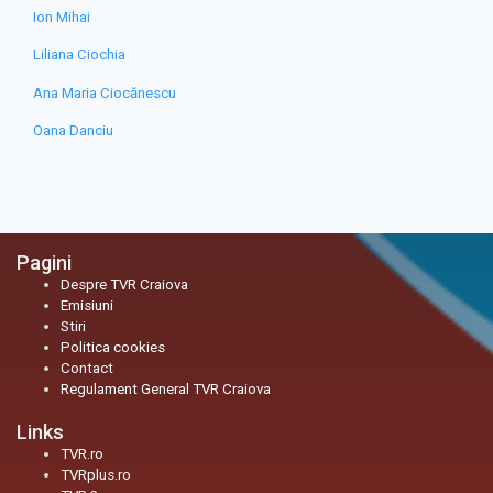
Ion Mihai
Liliana Ciochia
Ana Maria Ciocănescu
Oana Danciu
Pagini
Despre TVR Craiova
Emisiuni
Stiri
Politica cookies
Contact
Regulament General TVR Craiova
Links
TVR.ro
TVRplus.ro