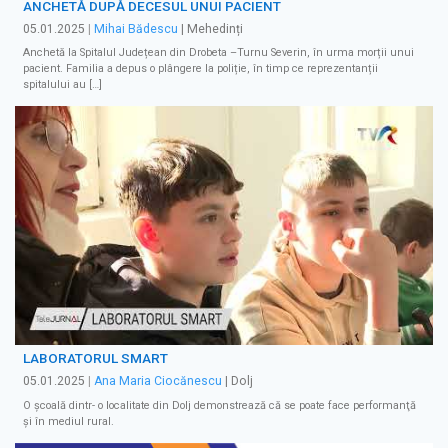
ANCHETĂ DUPĂ DECESUL UNUI PACIENT
05.01.2025
|
Mihai Bădescu
| Mehedinți
Anchetă la Spitalul Județean din Drobeta –Turnu Severin, în urma morții unui
pacient. Familia a depus o plângere la poliție, în timp ce reprezentanții
spitalului au […]
LABORATORUL SMART
05.01.2025
|
Ana Maria Ciocănescu
| Dolj
O şcoală dintr- o localitate din Dolj demonstrează că se poate face performanţă
şi în mediul rural.