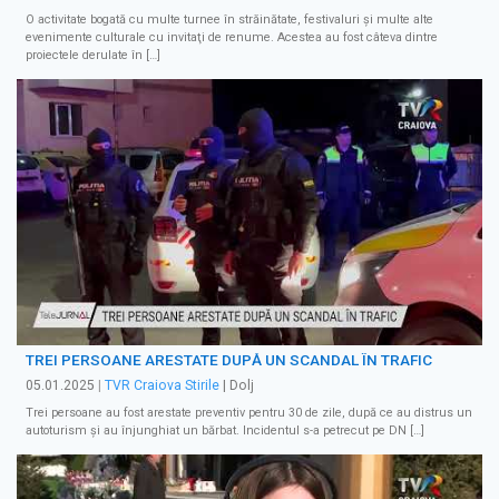
O activitate bogată cu multe turnee în străinătate, festivaluri şi multe alte
evenimente culturale cu invitaţi de renume. Acestea au fost câteva dintre
proiectele derulate în […]
TREI PERSOANE ARESTATE DUPĂ UN SCANDAL ÎN TRAFIC
05.01.2025
|
TVR Craiova Stirile
| Dolj
Trei persoane au fost arestate preventiv pentru 30 de zile, după ce au distrus un
autoturism și au înjunghiat un bărbat. Incidentul s-a petrecut pe DN […]