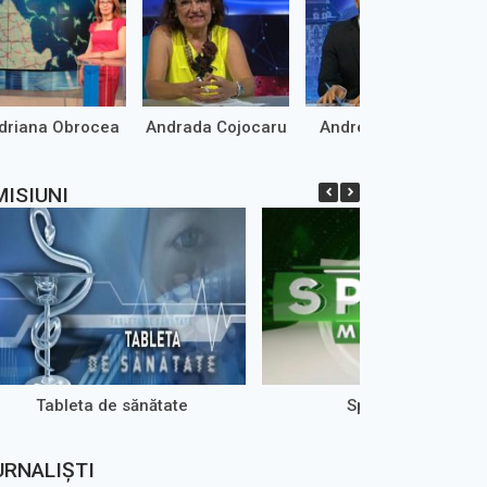
driana Obrocea
Andrada Cojocaru
Andrei Marinaș
MISIUNI
Tableta de sănătate
Sport maxim
URNALIȘTI