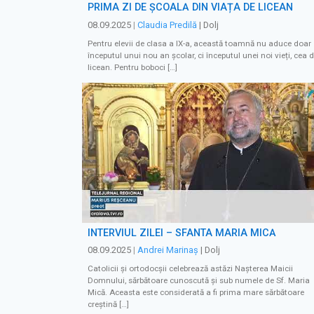
PRIMA ZI DE ȘCOALĂ DIN VIAȚA DE LICEAN
08.09.2025
|
Claudia Predilă
| Dolj
Pentru elevii de clasa a IX-a, această toamnă nu aduce doar
începutul unui nou an școlar, ci începutul unei noi vieți, cea 
licean. Pentru boboci […]
INTERVIUL ZILEI – SFÂNTA MARIA MICĂ
08.09.2025
|
Andrei Marinaș
| Dolj
Catolicii şi ortodocşii celebrează astăzi Naşterea Maicii
Domnului, sărbătoare cunoscută şi sub numele de Sf. Maria
Mică. Aceasta este considerată a fi prima mare sărbătoare
creştină […]