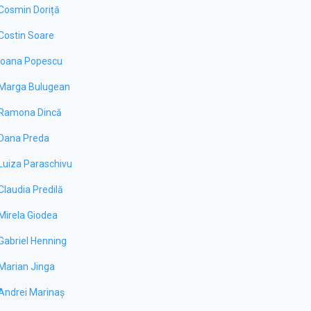
Cosmin Doriță
Costin Soare
Ioana Popescu
Marga Bulugean
Ramona Dincă
Dana Preda
Luiza Paraschivu
Claudia Predilă
Mirela Giodea
Gabriel Henning
Marian Jinga
Andrei Marinaș