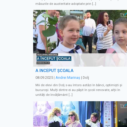
măsurile de austeritate adoptate prin […]
A ÎNCEPUT ȘCOALA
08.09.2025
|
Andrei Marinaș
| Dolj
Mii de elevi din Dolj s-au întors astăzi în bănci, optimiști și
bucuroși. Mulți dintre ei au pășit în școli renovate, alții în
unități de învățământ […]