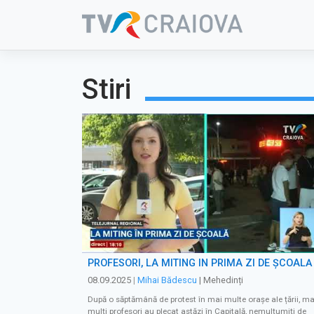
Skip
to
content
Stiri
PROFESORI, LA MITING ÎN PRIMA ZI DE ȘCOALĂ
08.09.2025
|
Mihai Bădescu
| Mehedinți
După o săptămână de protest în mai multe orașe ale țării, ma
mulți profesori au plecat astăzi în Capitală, nemulțumiți de