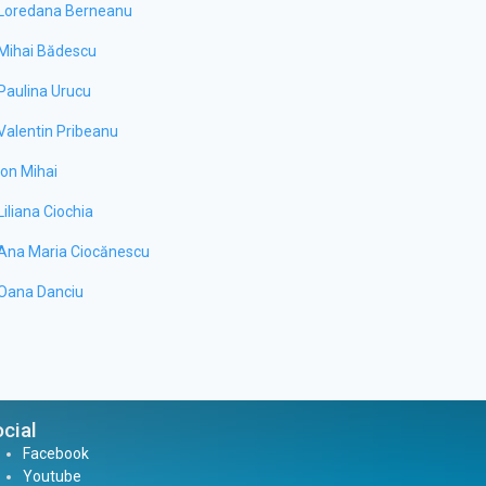
Loredana Berneanu
Mihai Bădescu
Paulina Urucu
Valentin Pribeanu
Ion Mihai
Liliana Ciochia
Ana Maria Ciocănescu
Oana Danciu
cial
Facebook
Youtube