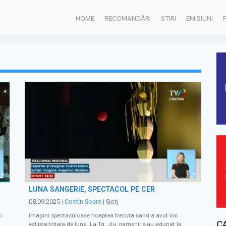
HOME
RECOMANDĂRI
STIRI
EMISIUNI
LUNA SÂNGERIE, SPECTACOL PE CER
08.09.2025
|
Costin Soare
| Gorj
i
Imagini spectaculoase noaptea trecuta cand a avut loc
C
eclipsa totala de luna. La Tg. Jiu, oamenii s-au adunat la