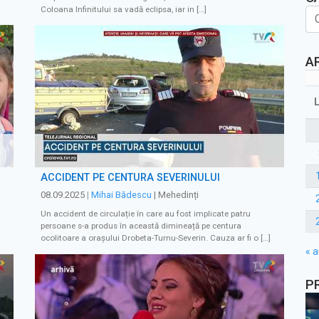
Coloana Infinitului sa vadă eclipsa, iar in […]
A
ACCIDENT PE CENTURA SEVERINULUI
08.09.2025
|
Mihai Bădescu
| Mehedinți
Un accident de circulație în care au fost implicate patru
persoane s-a produs în această dimineață pe centura
ocolitoare a orașului Drobeta-Turnu-Severin. Cauza ar fi o […]
« a
P