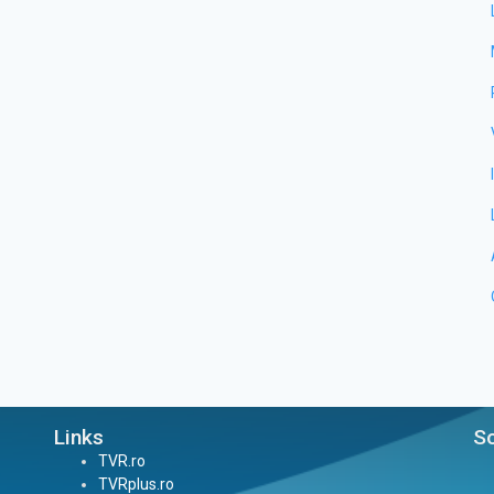
Links
So
TVR.ro
TVRplus.ro