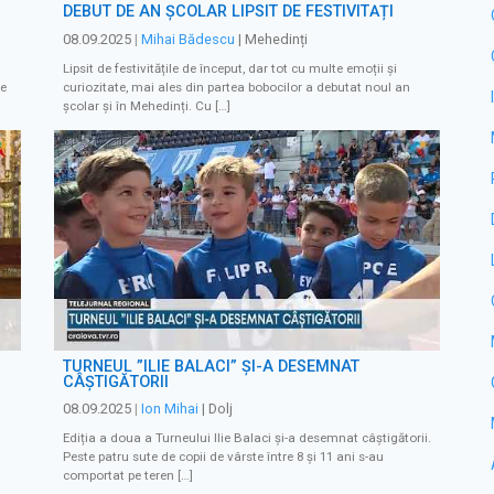
DEBUT DE AN ȘCOLAR LIPSIT DE FESTIVITĂȚI
08.09.2025
|
Mihai Bădescu
| Mehedinți
Lipsit de festivitățile de început, dar tot cu multe emoții și
de
curiozitate, mai ales din partea bobocilor a debutat noul an
școlar și în Mehedinți. Cu […]
TURNEUL ”ILIE BALACI” ȘI-A DESEMNAT
CÂȘTIGĂTORII
08.09.2025
|
Ion Mihai
| Dolj
Ediția a doua a Turneului Ilie Balaci și-a desemnat câștigătorii.
Peste patru sute de copii de vârste între 8 și 11 ani s-au
comportat pe teren […]