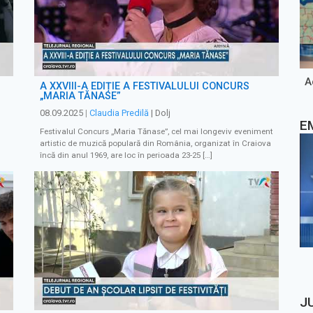
A
A XXVIII-A EDIȚIE A FESTIVALULUI CONCURS
„MARIA TĂNASE”
08.09.2025
|
Claudia Predilă
| Dolj
E
Festivalul Concurs „Maria Tănase”, cel mai longeviv eveniment
artistic de muzică populară din România, organizat în Craiova
încă din anul 1969, are loc în perioada 23-25 […]
J