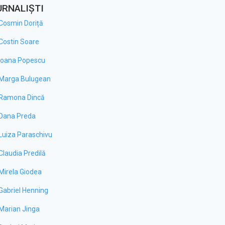
URNALIȘTI
Cosmin Doriță
Costin Soare
Ioana Popescu
Marga Bulugean
Ramona Dincă
Dana Preda
Luiza Paraschivu
Claudia Predilă
Mirela Giodea
Gabriel Henning
Marian Jinga