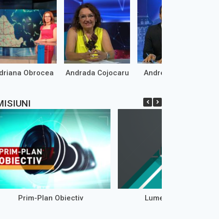
driana Obrocea
Andrada Cojocaru
Andrei Marinaș
MISIUNI
Prim-Plan Obiectiv
Lumea de aproape