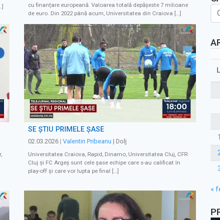
cu finanțare europeană. Valoarea totală depășeste 7 milioane
…]
de euro. Din 2022 până acum, Universitatea din Craiova […]
A
SE ȘTIU PRIMELE ȘASE
02.03.2026
|
Valentin Pribeanu
| Dolj
,
Universitatea Craiova, Rapid, Dinamo, Universitatea Cluj, CFR
Cluj și FC Argeș sunt cele șase echipe care s-au calificat în
play-off și care vor lupta pe final […]
« f
P