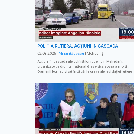
POLIȚIA RUTIERĂ, ACȚIUNI ÎN CASCADĂ
02.03.2026
|
Mihai Bădescu
| Mehedinți
Acțiuni în cascadă ale polițiștilor rutieri din Mehedinți,
organizate pe drumul național 6, așa-zisa șosea a morții.
Oamenii legii au vizat încălcările grave ale legislației rutiere 