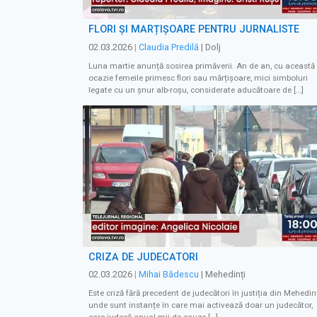
FLORI ȘI MĂRȚIȘOARE PENTRU JURNALISTE
02.03.2026
|
Claudia Predilă
| Dolj
Luna martie anunță sosirea primăverii. An de an, cu această
ocazie femeile primesc flori sau mărțișoare, mici simboluri
legate cu un șnur alb-roșu, considerate aducătoare de […]
CRIZĂ DE JUDECĂTORI
02.03.2026
|
Mihai Bădescu
| Mehedinți
Este criză fără precedent de judecători în justiția din Mehedinț
unde sunt instanțe în care mai activează doar un judecător,