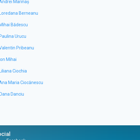
Andrei Marinaș
Loredana Berneanu
Mihai Bădescu
Paulina Urucu
Valentin Pribeanu
Ion Mihai
Liliana Ciochia
Ana Maria Ciocănescu
Oana Danciu
cial