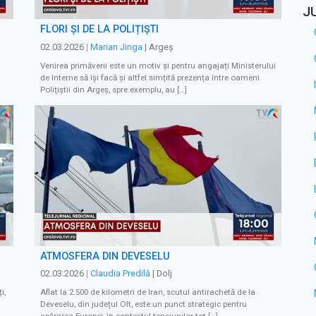
J
FLORI ŞI DE LA POLIȚIȘTI
02.03.2026
|
Marian Jinga
| Argeș
Venirea primăverii este un motiv și pentru angajați Ministerului
de Interne să își facă și altfel simțită prezența între oameni.
Polițiștii din Argeș, spre exemplu, au […]
ATMOSFERA DIN DEVESELU
02.03.2026
|
Claudia Predilă
| Dolj
i,
Aflat la 2.500 de kilometri de Iran, scutul antirachetă de la
Deveselu, din județul Olt, este un punct strategic pentru