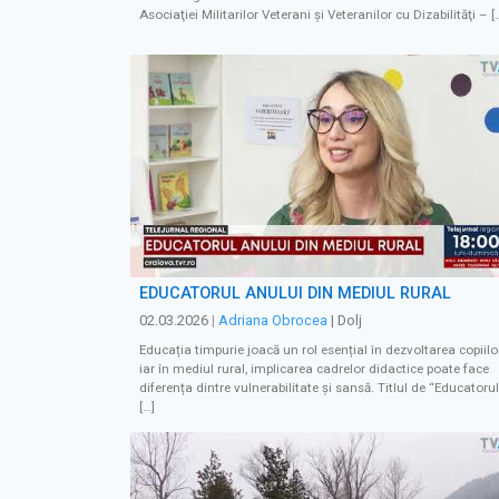
Asociaţiei Militarilor Veterani şi Veteranilor cu Dizabilităţi – [
EDUCATORUL ANULUI DIN MEDIUL RURAL
02.03.2026
|
Adriana Obrocea
| Dolj
Educația timpurie joacă un rol esențial în dezvoltarea copiilor
iar în mediul rural, implicarea cadrelor didactice poate face
diferența dintre vulnerabilitate și sansă. Titlul de “Educatorul
[…]