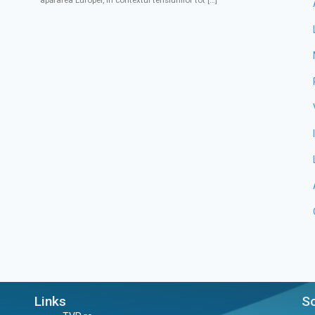
apărarea Europei, în contextul tensiunilor tot […]
Links
So