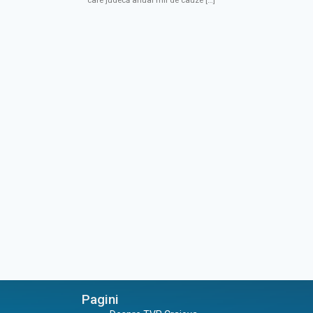
care judecă anual mii de cauze […]
Pagini