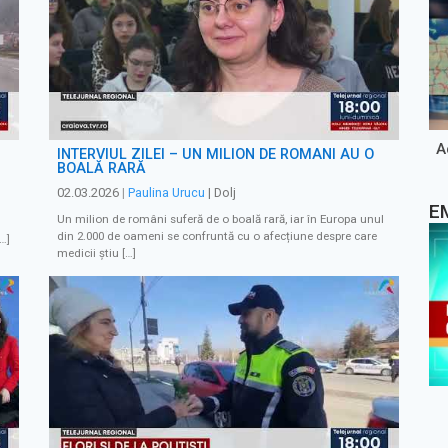
A
INTERVIUL ZILEI – UN MILION DE ROMÂNI AU O
BOALĂ RARĂ
02.03.2026
|
Paulina Urucu
| Dolj
E
Un milion de români suferă de o boală rară, iar în Europa unul
din 2.000 de oameni se confruntă cu o afecțiune despre care
[…]
medicii știu […]