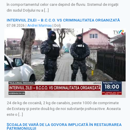
în comportamentul celor care depind de fluviu. Sistemul de irigații
din sudul Doljului nu a […]
INTERVIUL ZILEI – B.C.C.O. VS CRIMINALITATEA ORGANIZATĂ
07.08.2026
|
Andrei Marinaș
| Dolj
24 de kg de cocaină, 2 kg de canabis, peste 1000 de comprimate
de Ecstasy și peste două kg de noi substanțe psihoactive. Aceasta
este o […]
ȘCOALA DE VARĂ DE LA GOVORA IMPLICATĂ ÎN RESTAURAREA
PATRIMONIULUI