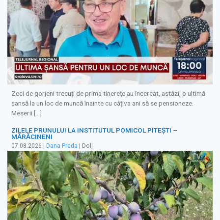
Zeci de gorjeni trecuți de prima tinerețe au încercat, astăzi, o ultimă
șansă la un loc de muncă înainte cu câțiva ani să se pensioneze.
Meserii […]
ZILELE PRUNULUI LA INSTITUTUL POMICOL PITEȘTI –
MĂRĂCINENI
07.08.2026
|
Dana Preda
| Dolj