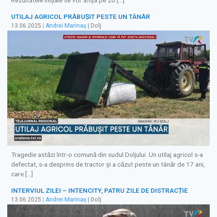
UTILAJ AGRICOL PRĂBUȘIT PESTE UN TÂNĂR
13.06.2025
|
Andrei Marinaș
| Dolj
Tragedie astăzi într-o comună din sudul Doljului. Un utilaj agricol s-a
defectat, s-a desprins de tractor și a căzut peste un tânăr de 17 ani,
care […]
INTERVIUL ZILEI – INTENCITY, PATRU ZILE DE DISTRACȚIE
13.06.2025
|
Andrei Marinaș
| Dolj