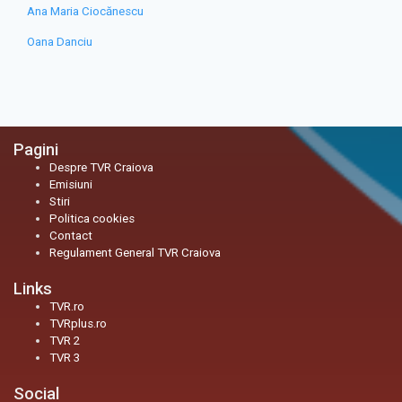
Ana Maria Ciocănescu
Oana Danciu
Pagini
Despre TVR Craiova
Emisiuni
Stiri
Politica cookies
Contact
Regulament General TVR Craiova
Links
TVR.ro
TVRplus.ro
TVR 2
TVR 3
Social