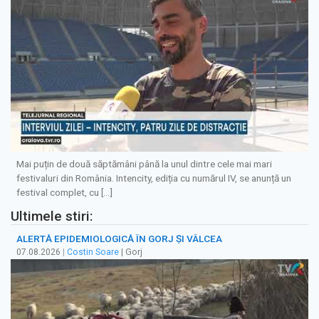
Mai puțin de două săptămâni până la unul dintre cele mai mari
festivaluri din România. Intencity, ediția cu numărul IV, se anunță un
festival complet, cu […]
Ultimele stiri:
ALERTĂ EPIDEMIOLOGICĂ ÎN GORJ ȘI VÂLCEA
07.08.2026
|
Costin Soare
| Gorj