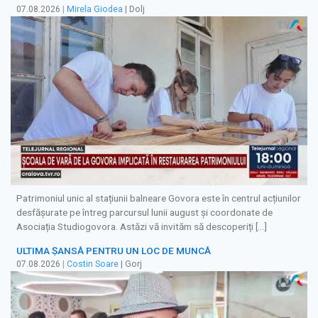
07.08.2026
|
Mirela Giodea
| Dolj
Patrimoniul unic al stațiunii balneare Govora este în centrul acțiunilor
desfășurate pe întreg parcursul lunii august și coordonate de
Asociația Studiogovora. Astăzi vă invităm să descoperiți […]
ULTIMA ȘANSĂ PENTRU UN LOC DE MUNCĂ
07.08.2026
|
Costin Soare
| Gorj