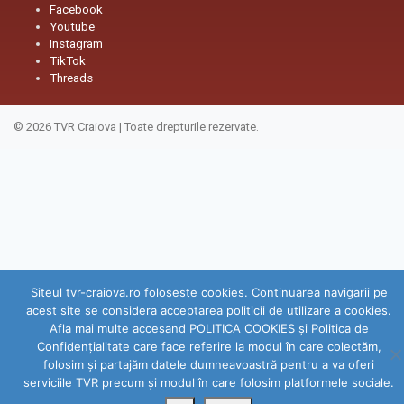
Facebook
Youtube
Instagram
TikTok
Threads
© 2026
TVR Craiova
|
Toate drepturile rezervate.
Siteul tvr-craiova.ro foloseste cookies. Continuarea navigarii pe
acest site se considera acceptarea politicii de utilizare a cookies.
Afla mai multe accesand POLITICA COOKIES și Politica de
Confidenţialitate care face referire la modul în care colectăm,
folosim şi partajăm datele dumneavoastră pentru a va oferi
serviciile TVR precum şi modul în care folosim platformele sociale.