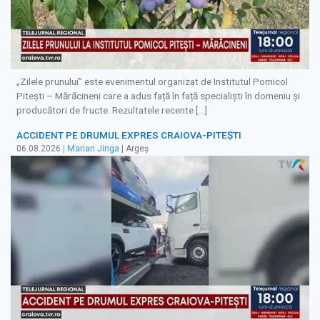
„Zilele prunului” este evenimentul organizat de Institutul Pomicol
Pitești – Mărăcineni care a adus față în față specialiști în domeniu și
producători de fructe. Rezultatele recente […]
ACCIDENT PE DRUMUL EXPRES CRAIOVA-PITEȘTI
06.08.2026
|
Marian Jinga
| Argeș