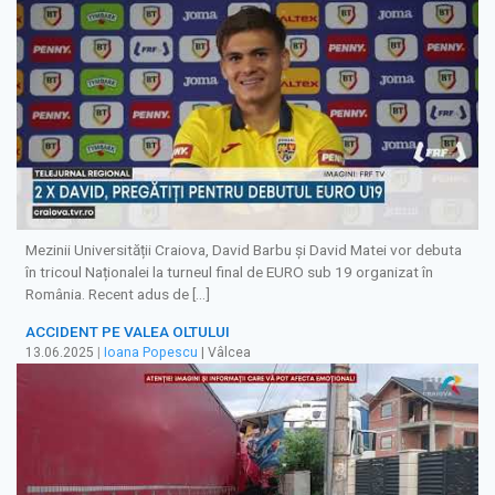
Mezinii Universității Craiova, David Barbu și David Matei vor debuta
în tricoul Naționalei la turneul final de EURO sub 19 organizat în
România. Recent adus de […]
ACCIDENT PE VALEA OLTULUI
13.06.2025
|
Ioana Popescu
| Vâlcea