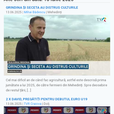
GRINDINA ȘI SECETA AU DISTRUS CULTURILE
13.06.2025
|
Mihai Bădescu
| Mehedinți
Cel mai dificil an de când fac agricultură, astfel este descrisă prima
jumătate a lui 2025, de către fermierii din Mehedinți. Spre deosebire
de restul țării, […]
2 X DAVID, PREGĂTIȚI PENTRU DEBUTUL EURO U19
13.06.2025
|
TVR Craiova
| Dolj