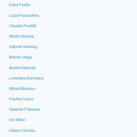
Dana Preda
Luiza Paraschivu
Claudia Predilă
Mirela Giodea
Gabriel Henning
Marian Jinga
Andrei Marinaș
Loredana Berneanu
Mihai Bădescu
Paulina Urucu
Valentin Pribeanu
Ion Mihai
Liliana Ciochia