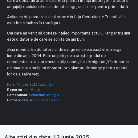
care a donat un arbore ce a fost plantat în faţa instituţiei. Totodată,
angajaţii ocolului silvic au donat sânge, unii chiar pentru prima dată.
Acţiunea de plantare a unui arbore în faţa Centrului de Transfuzii a
avut loc simultan în toată ţara.
Cei care au venit să doneze înţeleg importanţa actului, iar pentru unii
este o datorie de care se achită de ani buni.
Ziua mondială a donatorului de sânge se celebrează în întreaga
lume din anul 2004. Este un prilej de a creşte gradul de
conştientizare asupra necesităţii condiţiilor de siguranţă în donarea
de sânge şi a mulţumi donatorilor voluntari de sânge pentru gestul
lor de a salva vieţi.
Data: 13 iunie 2025
Judet:
Dolj
Reporter
:
Ion Mihai
Cameraman
:
Sebastian Mungiu
Editor video
:
Angelica Nicolaie
Alte stiri din data: 13 iunie 2025