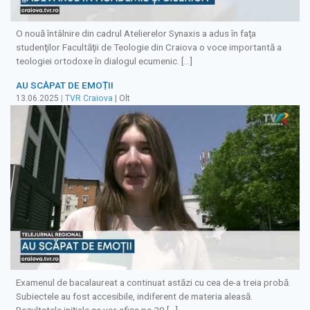
O nouă întâlnire din cadrul Atelierelor Synaxis a adus în faţa
studenţilor Facultăţii de Teologie din Craiova o voce importantă a
teologiei ortodoxe în dialogul ecumenic. […]
AU SCĂPAT DE EMOȚII
13.06.2025
|
TVR Craiova
| Olt
Examenul de bacalaureat a continuat astăzi cu cea de-a treia probă.
Subiectele au fost accesibile, indiferent de materia aleasă.
Rezultatele inițiale se vor afișa pe 20 […]