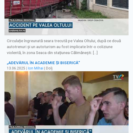
Circulație îngreunată seara trecută pe Valea Oltului, după ce două
autotrenuri și un autoturism au fost implicate într-o coliziune
violentă, în zona Seaca din stațiunea Călimănești. […]
„ADEVĂRUL ÎN ACADEMIE ŞI BISERICĂ”
13.06.2025
|
Ion Mihai
| Dolj