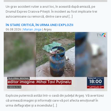
Un grav accident rutier a avut loc, în această după-amiază, pe
Drumul Expres Craiova-Pitești. În incident au fost implicate trei
autocamioane cu remorcă, dintre care unul […]
ÎN STARE CRITICĂ, ÎN URMA UNEI EXPLOZII
06.08.2026
|
Marian Jinga
| Argeș
Explozie puternică astăzi într-o casă din județul Argeș. Vă avertizez
că urmează imagini și informații care vă pot afecta emoțional! În
urma deflagrației și a incendiului […]