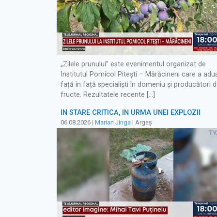
„Zilele prunului” este evenimentul organizat de
Institutul Pomicol Pitești – Mărăcineni care a adu
față în față specialiști în domeniu și producători 
fructe. Rezultatele recente […]
ÎN STARE CRITICĂ, ÎN URMA UNEI EXPLOZII
06.08.2026
|
Marian Jinga
| Argeș