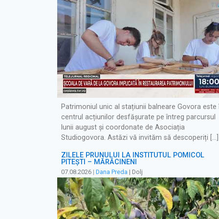
Patrimoniul unic al stațiunii balneare Govora este 
centrul acțiunilor desfășurate pe întreg parcursul
lunii august și coordonate de Asociația
Studiogovora. Astăzi vă invităm să descoperiți […]
ZILELE PRUNULUI LA INSTITUTUL POMICOL
PITEȘTI – MĂRĂCINENI
07.08.2026
|
Dana Preda
| Dolj