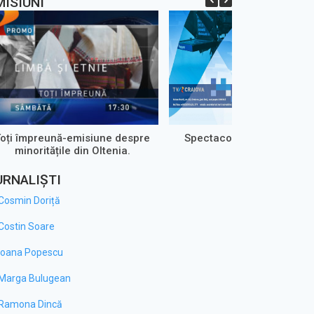
MISIUNI
Toți împreună-emisiune despre
Spectacole live TVR Crai
minoritățile din Oltenia.
URNALIȘTI
Cosmin Doriță
Costin Soare
Ioana Popescu
Marga Bulugean
Ramona Dincă