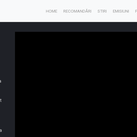
HOME
RECOMANDĂRI
STIRI
EMISIUNI
a
t
a