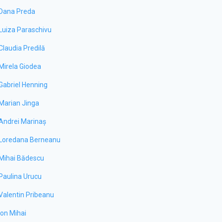
Dana Preda
Luiza Paraschivu
Claudia Predilă
Mirela Giodea
Gabriel Henning
Marian Jinga
Andrei Marinaș
Loredana Berneanu
Mihai Bădescu
Paulina Urucu
Valentin Pribeanu
Ion Mihai