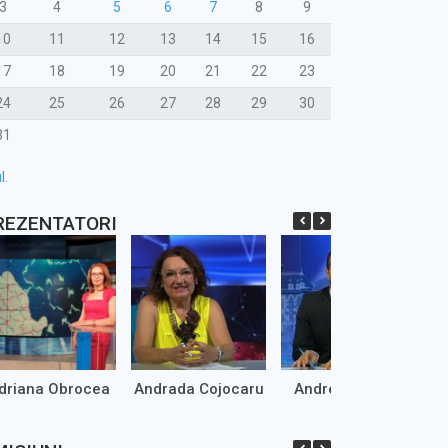
3
4
5
6
7
8
9
10
11
12
13
14
15
16
17
18
19
20
21
22
23
24
25
26
27
28
29
30
31
l.
REZENTATORI
driana Obrocea
Andrada Cojocaru
Andrei Marinaș