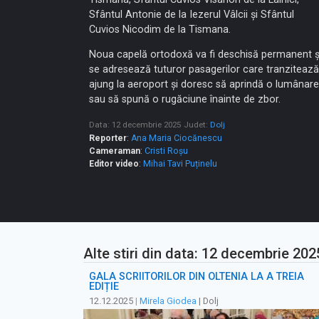
Sfântul Antonie de la Iezerul Vâlcii şi Sfântul
Cuvios Nicodim de la Tismana.
Noua capelă ortodoxă va fi deschisă permanent ş
se adresează tuturor pasagerilor care tranzitează
ajung la aeroport şi doresc să aprindă o lumânare
sau să spună o rugăciune înainte de zbor.
Data: 12 decembrie 2025
Judet:
Dolj
Reporter
:
Ana Maria Ciocănescu
Cameraman
:
Cristi Roșu
Editor video
:
Mihai Tavi Puținelu
Alte stiri din data: 12 decembrie 202
GALA SCRIITORILOR DIN OLTENIA LA A TREIA
EDIȚIE
12.12.2025
|
Mirela Giodea
| Dolj