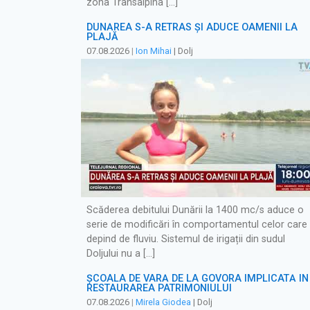
zona Transalpina […]
DUNĂREA S-A RETRAS ŞI ADUCE OAMENII LA
PLAJĂ
07.08.2026
|
Ion Mihai
| Dolj
Scăderea debitului Dunării la 1400 mc/s aduce o
serie de modificări în comportamentul celor care
depind de fluviu. Sistemul de irigații din sudul
Doljului nu a […]
ȘCOALA DE VARĂ DE LA GOVORA IMPLICATĂ ÎN
RESTAURAREA PATRIMONIULUI
07.08.2026
|
Mirela Giodea
| Dolj