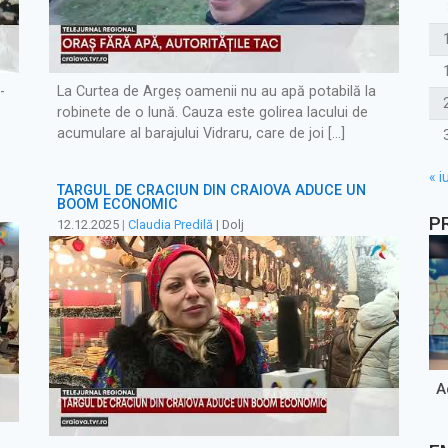
-
La Curtea de Argeș oamenii nu au apă potabilă la
robinete de o lună. Cauza este golirea lacului de
acumulare al barajului Vidraru, care de joi […]
« iu
TÂRGUL DE CRĂCIUN DIN CRAIOVA ADUCE UN
BOOM ECONOMIC
P
12.12.2025
|
Claudia Predilă
| Dolj
A