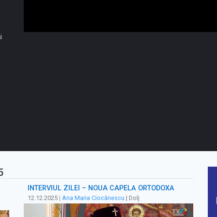
i
5
INTERVIUL ZILEI – NOUA CAPELĂ ORTODOXĂ
12.12.2025
|
Ana Maria Ciocănescu
| Dolj