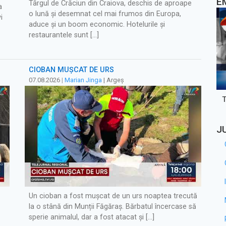
E
Târgul de Crăciun din Craiova, deschis de aproape
a
o lună și desemnat cel mai frumos din Europa,
i
aduce și un boom economic. Hotelurile și
restaurantele sunt […]
CIOBAN MUȘCAT DE URS
07.08.2026
|
Marian Jinga
| Argeș
J
Un cioban a fost mușcat de un urs noaptea trecută
la o stână din Munții Făgăraș. Bărbatul încercase să
sperie animalul, dar a fost atacat și […]