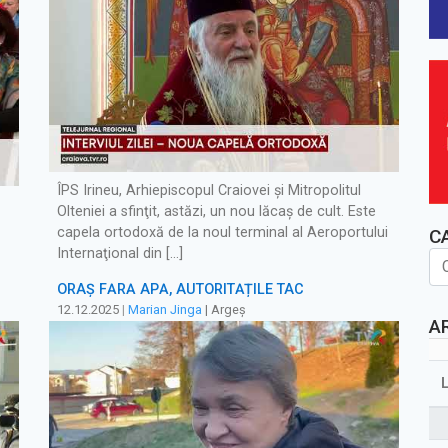
ÎPS Irineu, Arhiepiscopul Craiovei şi Mitropolitul
Olteniei a sfinţit, astăzi, un nou lăcaş de cult. Este
capela ortodoxă de la noul terminal al Aeroportului
C
Internaţional din […]
ORAȘ FĂRĂ APĂ, AUTORITĂȚILE TAC
12.12.2025
|
Marian Jinga
| Argeș
A