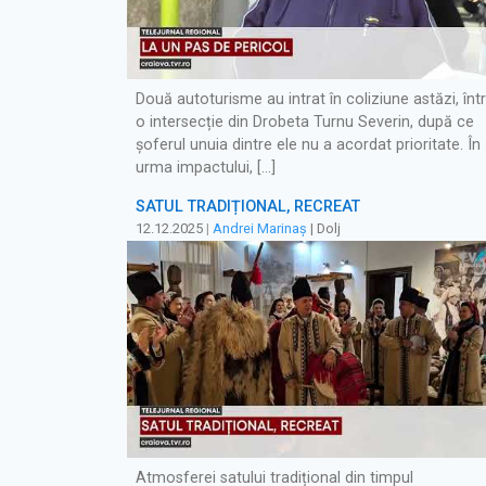
Două autoturisme au intrat în coliziune astăzi, într
o intersecție din Drobeta Turnu Severin, după ce
șoferul unuia dintre ele nu a acordat prioritate. În
urma impactului, […]
SATUL TRADIȚIONAL, RECREAT
12.12.2025
|
Andrei Marinaș
| Dolj
Atmosferei satului tradițional din timpul