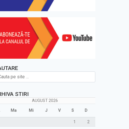
AUTARE
RHIVA STIRI
AUGUST 2026
L
Ma
Mi
J
V
S
D
1
2