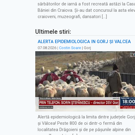
sărbătorilor de iarnă a fost recreată astăzi la Cas
Băniei din Craiova. Și-au dat concursul la asta elev
craioveni, muzeografi, dansatori […]
Ultimele stiri:
ALERTĂ EPIDEMIOLOGICĂ ÎN GORJ ȘI VÂLCEA
07.08.2026
|
Costin Soare
| Gorj
Alertă epidemiologică la limita dintre județele Gorj
și Vâlcea! Peste 800 de oi dintr-o fermă din
localitatea Drăgoieni și de pe pășunile alpine din