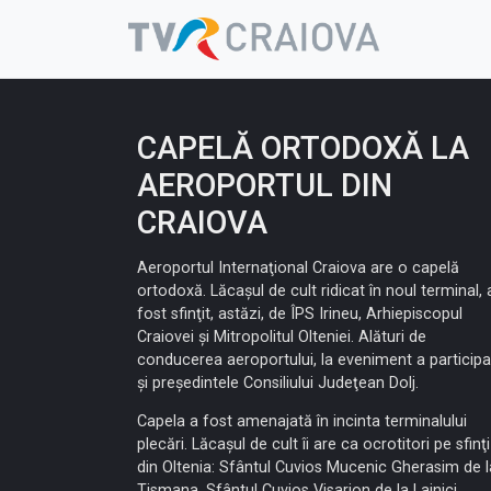
Skip
to
content
CAPELĂ ORTODOXĂ LA
AEROPORTUL DIN
CRAIOVA
Aeroportul Internaţional Craiova are o capelă
ortodoxă. Lăcaşul de cult ridicat în noul terminal, 
fost sfinţit, astăzi, de ÎPS Irineu, Arhiepiscopul
Craiovei şi Mitropolitul Olteniei. Alături de
conducerea aeroportului, la eveniment a participa
şi preşedintele Consiliului Judeţean Dolj.
Capela a fost amenajată în incinta terminalului
plecări. Lăcaşul de cult îi are ca ocrotitori pe sfinţi
din Oltenia: Sfântul Cuvios Mucenic Gherasim de l
Tismana, Sfântul Cuvios Visarion de la Lainici,