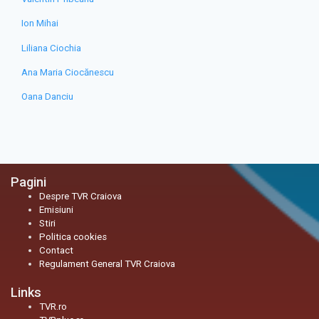
Ion Mihai
Liliana Ciochia
Ana Maria Ciocănescu
Oana Danciu
Pagini
Despre TVR Craiova
Emisiuni
Stiri
Politica cookies
Contact
Regulament General TVR Craiova
Links
TVR.ro