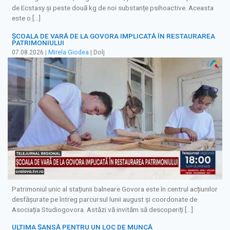
de Ecstasy și peste două kg de noi substanțe psihoactive. Aceasta
este o […]
ȘCOALA DE VARĂ DE LA GOVORA IMPLICATĂ ÎN RESTAURAREA
PATRIMONIULUI
07.08.2026
|
Mirela Giodea
| Dolj
Patrimoniul unic al stațiunii balneare Govora este în centrul acțiunilor
desfășurate pe întreg parcursul lunii august și coordonate de
Asociația Studiogovora. Astăzi vă invităm să descoperiți […]
ULTIMA ȘANSĂ PENTRU UN LOC DE MUNCĂ