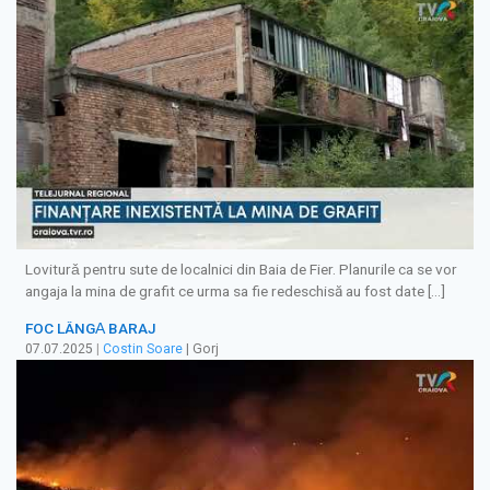
Loviturǎ pentru sute de localnici din Baia de Fier. Planurile ca se vor
angaja la mina de grafit ce urma sa fie redeschisă au fost date […]
FOC LÂNGǍ BARAJ
07.07.2025
|
Costin Soare
| Gorj