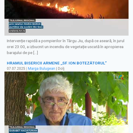
Intervenție rapidă a pompierilor în Târgu Jiu, după ce aseară, în jurul
orei 23:00, a izbucnit un incendiu de vegetație uscată în apropierea
barajului de pe […]
HRAMUL BISERICII ARMENE ,,SF. ION BOTEZĂTORUL’’
07.07.2025
|
Marga Bulugean
| Dolj