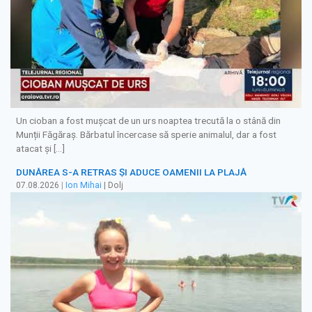
Un cioban a fost mușcat de un urs noaptea trecută la o stână din
Munții Făgăraș. Bărbatul încercase să sperie animalul, dar a fost
atacat și […]
DUNĂREA S-A RETRAS ŞI ADUCE OAMENII LA PLAJĂ
07.08.2026
|
Ion Mihai
| Dolj