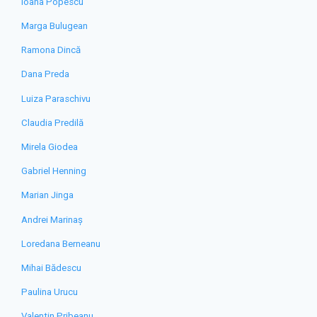
Ioana Popescu
Marga Bulugean
Ramona Dincă
Dana Preda
Luiza Paraschivu
Claudia Predilă
Mirela Giodea
Gabriel Henning
Marian Jinga
Andrei Marinaș
Loredana Berneanu
Mihai Bădescu
Paulina Urucu
Valentin Pribeanu