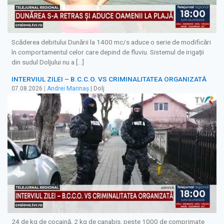
Scăderea debitului Dunării la 1400 mc/s aduce o serie de modificări
în comportamentul celor care depind de fluviu. Sistemul de irigații
din sudul Doljului nu a […]
INTERVIUL ZILEI – B.C.C.O. VS CRIMINALITATEA ORGANIZATĂ
07.08.2026
|
Andrei Marinaș
| Dolj
24 de kg de cocaină, 2 kg de canabis, peste 1000 de comprimate