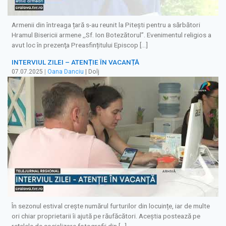
Armenii din întreaga țară s-au reunit la Pitești pentru a sărbători
Hramul Bisericii armene ,,Sf. Ion Botezătorul’’. Evenimentul religios a
avut loc în prezenţa Preasfințitului Episcop […]
INTERVIUL ZILEI – ATENȚIE ÎN VACANȚĂ
07.07.2025
|
Oana Danciu
| Dolj
În sezonul estival crește numărul furturilor din locuințe, iar de multe
ori chiar proprietarii îi ajută pe răufăcători. Aceștia postează pe
rețelele de socializare fotografii din […]