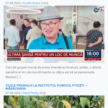
07.08.2026
|
Costin Soare
| Gorj
Zeci de gorjeni trecuți de prima tinerețe au încercat, astăzi, o ultimă
șansă la un loc de muncă înainte cu câțiva ani să se pensioneze.
Meserii […]
ZILELE PRUNULUI LA INSTITUTUL POMICOL PITEȘTI –
MĂRĂCINENI
07.08.2026
|
Dana Preda
| Dolj