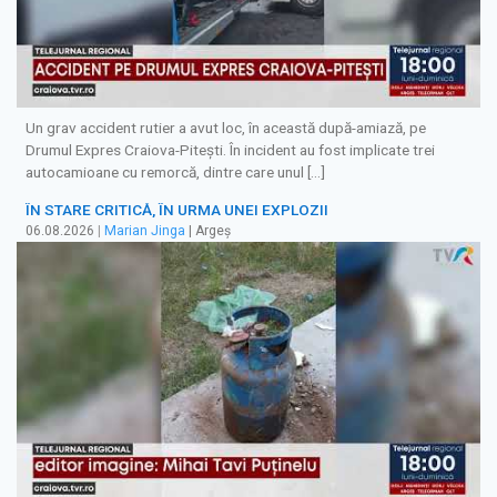
Un grav accident rutier a avut loc, în această după-amiază, pe
Drumul Expres Craiova-Pitești. În incident au fost implicate trei
autocamioane cu remorcă, dintre care unul […]
ÎN STARE CRITICĂ, ÎN URMA UNEI EXPLOZII
06.08.2026
|
Marian Jinga
| Argeș