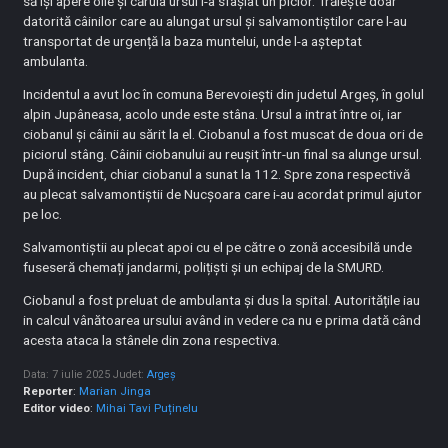
să își apere oile și căruia ursul i-a sfâșiat un picior. Trăiește doar
datorită câinilor care au alungat ursul și salvamontiștilor care l-au
transportat de urgență la baza muntelui, unde l-a așteptat
ambulanta.
Incidentul a avut loc în comuna Berevoiești din judetul Argeș, în golul
alpin Jupâneasa, acolo unde este stâna. Ursul a intrat între oi, iar
ciobanul și câinii au sărit la el. Ciobanul a fost muscat de doua ori de
piciorul stâng. Câinii ciobanului au reușit într-un final sa alunge ursul.
După incident, chiar ciobanul a sunat la 112. Spre zona respectivă
au plecat salvamontiștii de Nucșoara care i-au acordat primul ajutor
pe loc.
Salvamontiștii au plecat apoi cu el pe către o zonă accesibilă unde
fuseseră chemați jandarmi, polițiști și un echipaj de la SMURD.
Ciobanul a fost preluat de ambulanta și dus la spital. Autoritățile iau
in calcul vânătoarea ursului având in vedere ca nu e prima dată când
acesta ataca la stânele din zona respectiva.
Data: 7 iulie 2025
Judet:
Argeș
Reporter
:
Marian Jinga
Editor video
:
Mihai Tavi Puținelu