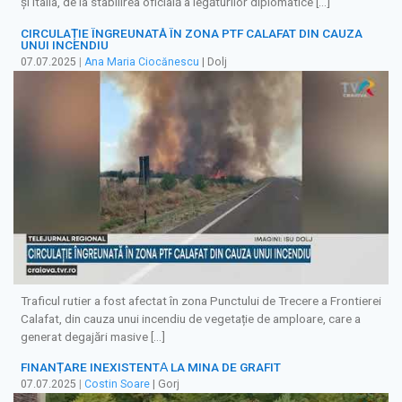
și Italia, de la stabilirea oficială a legăturilor diplomatice […]
CIRCULAȚIE ÎNGREUNATĂ ÎN ZONA PTF CALAFAT DIN CAUZA
UNUI INCENDIU
07.07.2025
|
Ana Maria Ciocănescu
| Dolj
Traficul rutier a fost afectat în zona Punctului de Trecere a Frontierei
Calafat, din cauza unui incendiu de vegetație de amploare, care a
generat degajări masive […]
FINANȚARE INEXISTENTǍ LA MINA DE GRAFIT
07.07.2025
|
Costin Soare
| Gorj