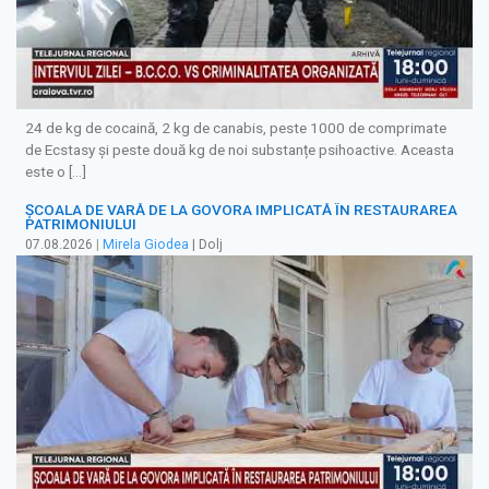
24 de kg de cocaină, 2 kg de canabis, peste 1000 de comprimate
de Ecstasy și peste două kg de noi substanțe psihoactive. Aceasta
este o […]
ȘCOALA DE VARĂ DE LA GOVORA IMPLICATĂ ÎN RESTAURAREA
PATRIMONIULUI
07.08.2026
|
Mirela Giodea
| Dolj