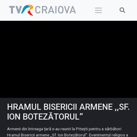
Skip
to
content
HRAMUL BISERICII ARMENE ,,SF.
ION BOTEZĂTORUL’’
Armenii din întreaga țară s-au reunit la Pitești pentru a sărbători
Hramul Bisericii armene ,,Sf. Ion Botezătorul’’. Evenimentul religios a