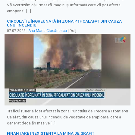
Vă avertizăm că urmează imagini și informații care vă pot afecta
emoțional. […]
CIRCULAȚIE ÎNGREUNATĂ ÎN ZONA PTF CALAFAT DIN CAUZA
UNUI INCENDIU
07.07.2025
|
Ana Maria Ciocănescu
| Dolj
Traficul rutier a fost afectat în zona Punctului de Trecere a Frontierei
Calafat, din cauza unui incendiu de vegetație de amploare, care a
generat degajări masive […]
FINANȚARE INEXISTENTǍ LA MINA DE GRAFIT