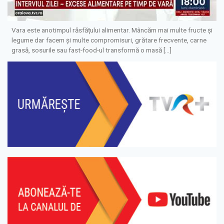
Vara este anotimpul răsfățului alimentar. Mâncăm mai multe fructe și
legume dar facem și multe compromisuri, grătare frecvente, carne
grasă, sosurile sau fast-food-ul transformă o masă […]