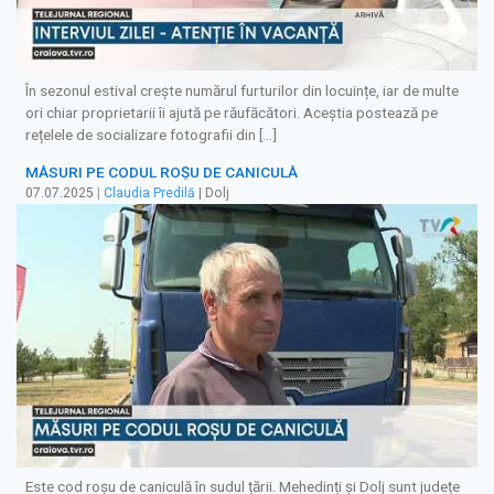
În sezonul estival crește numărul furturilor din locuințe, iar de multe
ori chiar proprietarii îi ajută pe răufăcători. Aceștia postează pe
rețelele de socializare fotografii din […]
MĂSURI PE CODUL ROȘU DE CANICULĂ
07.07.2025
|
Claudia Predilă
| Dolj
Este cod roșu de caniculă în sudul țării. Mehedinți și Dolj sunt județe