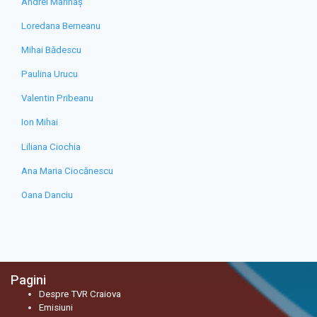
Andrei Marinaș
Loredana Berneanu
Mihai Bădescu
Paulina Urucu
Valentin Pribeanu
Ion Mihai
Liliana Ciochia
Ana Maria Ciocănescu
Oana Danciu
Pagini
Despre TVR Craiova
Emisiuni