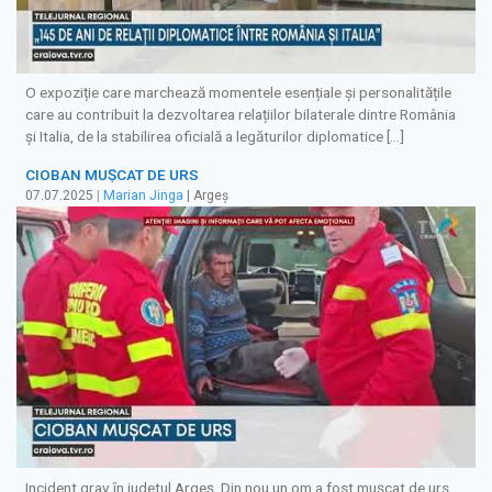
O expoziție care marchează momentele esențiale și personalitățile
care au contribuit la dezvoltarea relațiilor bilaterale dintre România
și Italia, de la stabilirea oficială a legăturilor diplomatice […]
CIOBAN MUȘCAT DE URS
07.07.2025
|
Marian Jinga
| Argeș
Incident grav în judetul Argeș. Din nou un om a fost mușcat de urs.