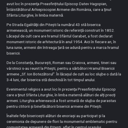
avut loc în prezenţa Preasfințitului Episcop Datev Hagopian,
Întâistătătorul Arhiepiscopiei Armene din România, care a ţinut
Sfânta Liturghie, în limba maternă.
Pe Strada Egalităţii din Pitești la numărul 43 stă biserica
armenească, un monument istoric de referință construit în 1852.
Lăcaşul de cult care are hramul Sfântul Garabet, a fost declarat
monument istoric de arhitectură în anul 1954. Aici în fiecare an, în
luna iunie, armenii din întreaga țară se adună pentru a marca hramul
bisericii.
De la Constanța, București, Roman sau Craiova, armenii, tineri sau
vârstnici s-au reunit la Piteşti, pentru a sărbători Hramul Bisericii
armene ,,Sf. Ion Botezătorul’’. În lăcaşul de cult au loc slujbe o dată la
3-4 luni, dar biserica stă deschisă în tot timpul anului.
Evenimentul religios a avut loc în prezenţa Preasfințitului Episcop
care a ţinut Sfânta Liturghie, în limba maternă alături de alți preoți
armeni. Liturghia arhierească a fost urmată de slujba de parastas
pentru ctitorii și binefăcătorii bisericii armene din Pitești.
Înaltele fețe bisericești alături de enoriaşi au participat și la
ceremonia de depunere de flori la monumentul emblematic pentru
comunitatea armeană din Piteşti, aflat în centrul oraşului.