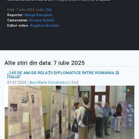
Data: 7 iulie 2025
Judet:
Dolj
Reporter
:
Marga Bulugean
Cameraman
:
Nicușor Beletei
Editor video
:
Angelica Nicolaie
Alte stiri din data: 7 iulie 2025
„145 DE ANI DE RELAȚII DIPLOMATICE ÎNTRE ROMÂNIA ȘI
ITALIA”
07.07.2025
|
Ana Maria Ciocănescu
| Dolj