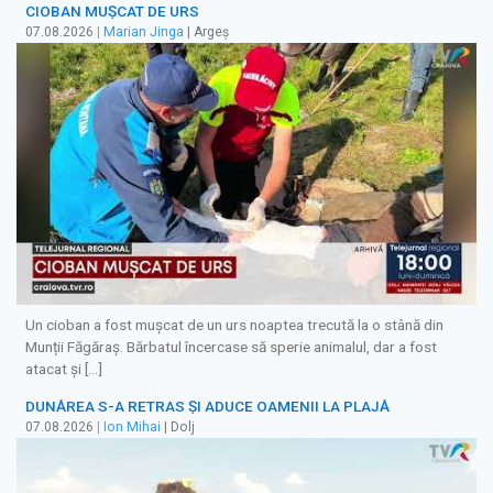
CIOBAN MUȘCAT DE URS
07.08.2026
|
Marian Jinga
| Argeș
Un cioban a fost mușcat de un urs noaptea trecută la o stână din
Munții Făgăraș. Bărbatul încercase să sperie animalul, dar a fost
atacat și […]
DUNĂREA S-A RETRAS ŞI ADUCE OAMENII LA PLAJĂ
07.08.2026
|
Ion Mihai
| Dolj