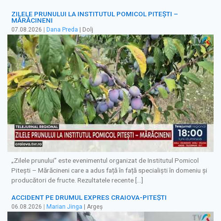
ZILELE PRUNULUI LA INSTITUTUL POMICOL PITEȘTI –
MĂRĂCINENI
07.08.2026
|
Dana Preda
| Dolj
„Zilele prunului” este evenimentul organizat de Institutul Pomicol
Pitești – Mărăcineni care a adus față în față specialiști în domeniu și
producători de fructe. Rezultatele recente […]
ACCIDENT PE DRUMUL EXPRES CRAIOVA-PITEȘTI
06.08.2026
|
Marian Jinga
| Argeș