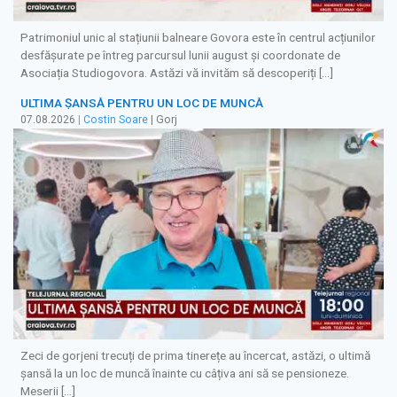
Patrimoniul unic al stațiunii balneare Govora este în centrul acțiunilor
desfășurate pe întreg parcursul lunii august și coordonate de
Asociația Studiogovora. Astăzi vă invităm să descoperiți […]
ULTIMA ȘANSĂ PENTRU UN LOC DE MUNCĂ
07.08.2026
|
Costin Soare
| Gorj
Zeci de gorjeni trecuți de prima tinerețe au încercat, astăzi, o ultimă
șansă la un loc de muncă înainte cu câțiva ani să se pensioneze.
Meserii […]