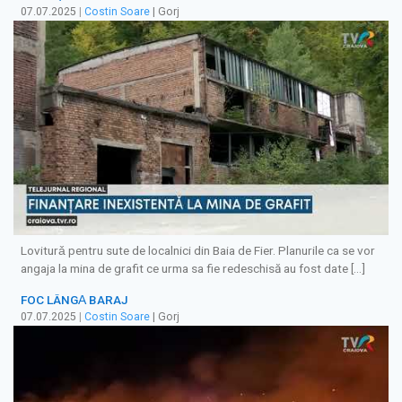
07.07.2025
|
Costin Soare
| Gorj
Loviturǎ pentru sute de localnici din Baia de Fier. Planurile ca se vor
angaja la mina de grafit ce urma sa fie redeschisă au fost date […]
FOC LÂNGǍ BARAJ
07.07.2025
|
Costin Soare
| Gorj