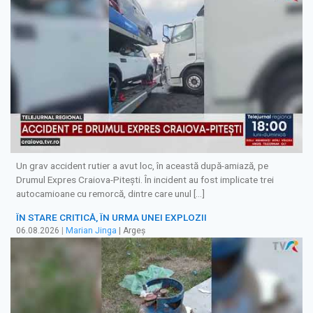
Un grav accident rutier a avut loc, în această după-amiază, pe
Drumul Expres Craiova-Pitești. În incident au fost implicate trei
autocamioane cu remorcă, dintre care unul […]
ÎN STARE CRITICĂ, ÎN URMA UNEI EXPLOZII
06.08.2026
|
Marian Jinga
| Argeș