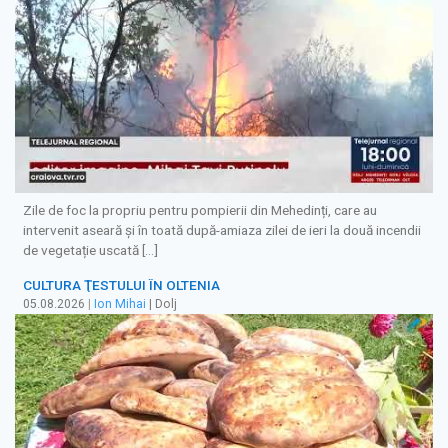
Zile de foc la propriu pentru pompierii din Mehedinți, care au
intervenit aseară și în toată după-amiaza zilei de ieri la două incendii
de vegetație uscată […]
CULTURA ŢESTULUI ÎN OLTENIA
05.08.2026
|
Ion Mihai
| Dolj