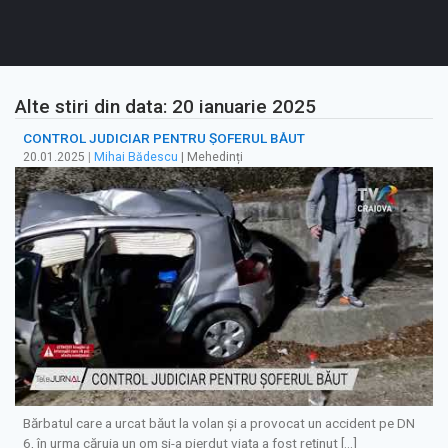
Alte stiri din data: 20 ianuarie 2025
CONTROL JUDICIAR PENTRU ȘOFERUL BĂUT
20.01.2025
|
Mihai Bădescu
| Mehedinți
Bărbatul care a urcat băut la volan și a provocat un accident pe DN
6, în urma căruia un om și-a pierdut viața a fost reținut […]