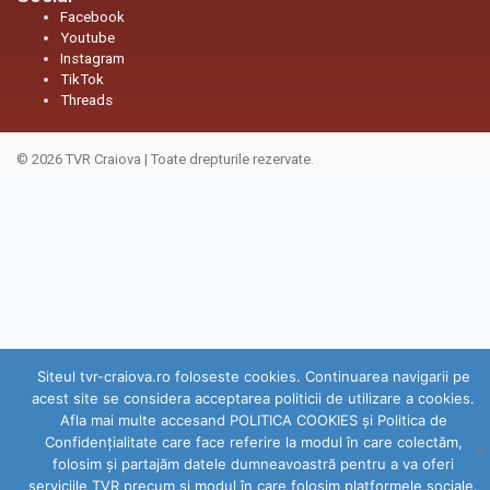
Facebook
Youtube
Instagram
TikTok
Threads
© 2026
TVR Craiova
|
Toate drepturile rezervate.
Siteul tvr-craiova.ro foloseste cookies. Continuarea navigarii pe
acest site se considera acceptarea politicii de utilizare a cookies.
Afla mai multe accesand POLITICA COOKIES și Politica de
Confidenţialitate care face referire la modul în care colectăm,
folosim şi partajăm datele dumneavoastră pentru a va oferi
serviciile TVR precum şi modul în care folosim platformele sociale.