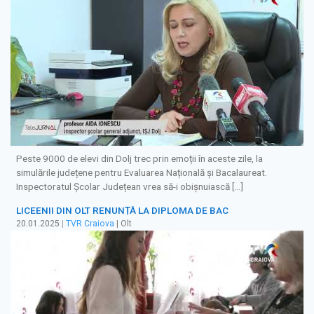
Peste 9000 de elevi din Dolj trec prin emoții în aceste zile, la
simulările județene pentru Evaluarea Națională și Bacalaureat.
Inspectoratul Școlar Județean vrea să-i obișnuiască […]
LICEENII DIN OLT RENUNȚĂ LA DIPLOMA DE BAC
20.01.2025
|
TVR Craiova
| Olt