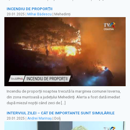
INCENDIU DE PROPORȚII
20.01.2025
|
Mihai Bădescu
| Mehedinți
Incendiu de proporții noaptea trecută la marginea comunei Isverna,
din zona muntoasă a județului Mehedinți. Alerta a fost dată imediat
după miezul nopții când zeci de […]
INTERVIUL ZILEI – CÂT DE IMPORTANTE SUNT SIMULĂRILE
20.01.2025
|
Andrei Marinaș
| Dolj