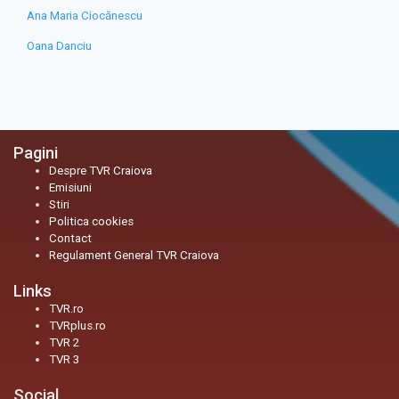
Ana Maria Ciocănescu
Oana Danciu
Pagini
Despre TVR Craiova
Emisiuni
Stiri
Politica cookies
Contact
Regulament General TVR Craiova
Links
TVR.ro
TVRplus.ro
TVR 2
TVR 3
Social