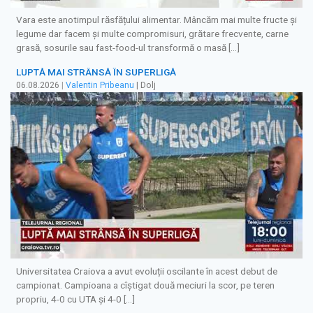
Vara este anotimpul răsfățului alimentar. Mâncăm mai multe fructe și
legume dar facem și multe compromisuri, grătare frecvente, carne
grasă, sosurile sau fast-food-ul transformă o masă […]
LUPTĂ MAI STRÂNSĂ ÎN SUPERLIGĂ
06.08.2026
|
Valentin Pribeanu
| Dolj
Universitatea Craiova a avut evoluții oscilante în acest debut de
campionat. Campioana a cîștigat două meciuri la scor, pe teren
propriu, 4-0 cu UTA și 4-0 […]