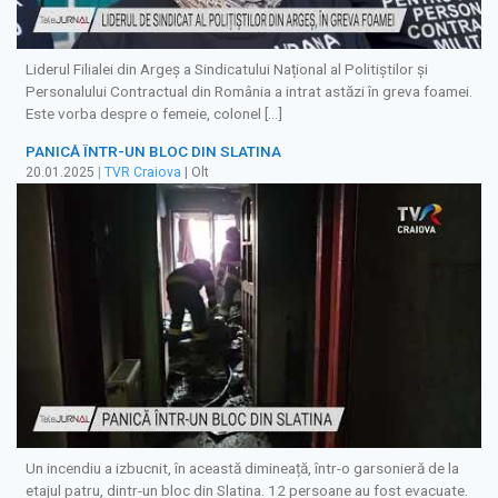
Liderul Filialei din Argeș a Sindicatului Național al Politiștilor și
Personalului Contractual din România a intrat astăzi în greva foamei.
Este vorba despre o femeie, colonel […]
PANICĂ ÎNTR-UN BLOC DIN SLATINA
20.01.2025
|
TVR Craiova
| Olt
Un incendiu a izbucnit, în această dimineață, într-o garsonieră de la
etajul patru, dintr-un bloc din Slatina. 12 persoane au fost evacuate.