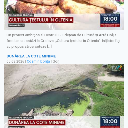
Un proiect ambiţios al Centrului Judeţean de Cultură şi Artă Dolj a
fost lansat astăzi la Craiova: „Cultura ţestului în Oltenia”. Iniţiatorii şi-
au propus să cerceteze […]
DUNĂREA LA COTE MINIME
05.08.2026
|
Cosmin Doriță
| Gorj