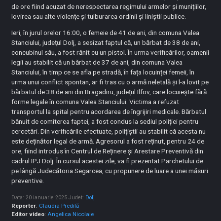
de ore fiind acuzat de nerespectarea regimului armelor și munițiilor,
lovirea sau alte violențe și tulburarea ordinii și liniștii publice.
Ieri, în jurul orelor 16:00, o femeie de 41 de ani, din comuna Valea
Stanciului, județul Dolj, a sesizat faptul că, un bărbat de 38 de ani,
concubinul său, a fost rănit cu un pistol. În urma verificărilor, oamenii
legii au stabilit că un bărbat de 37 de ani, din comuna Valea
Stanciului, în timp ce se afla pe stradă, în fața locuinței femeii, în
urma unui conflict spontan, ar fi tras cu o armă neletală și l-a lovit pe
bărbatul de 38 de ani din Bragadiru, județul Ilfov, care locuiește fără
forme legale în comuna Valea Stanciului. Victima a refuzat
transportul la spital pentru acordarea de îngrijiri medicale. Bărbatul
bănuit de comiterea faptei, a fost condus la sediul poliției pentru
cercetări. Din verificările efectuate, polițiștii au stabilit că acesta nu
este deținător legal de armă. Agresorul a fost reținut, pentru 24 de
ore, fiind introdus în Centrul de Reținere și Arestare Preventivă din
cadrul IPJ Dolj. În cursul acestei zile, va fi prezentat Parchetului de
pe lângă Judecătoria Segarcea, cu propunere de luare a unei măsuri
preventive.
Data: 20 ianuarie 2025
Judet:
Dolj
Reporter
:
Claudia Predilă
Editor video
:
Angelica Nicolaie