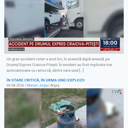
Un grav accident rutier a avut loc, în această după-amiază, pe
Drumul Expres Craiova-Pitești. În incident au fost implicate trei
autocamioane cu remorcă, dintre care unul […]
ÎN STARE CRITICĂ, ÎN URMA UNEI EXPLOZII
06.08.2026
|
Marian Jinga
| Argeș