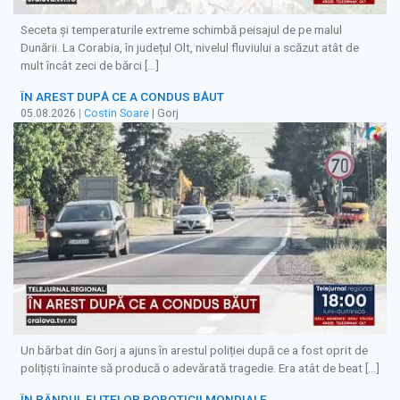
Seceta și temperaturile extreme schimbă peisajul de pe malul
Dunării. La Corabia, în județul Olt, nivelul fluviului a scăzut atât de
mult încât zeci de bărci […]
ÎN AREST DUPĂ CE A CONDUS BĂUT
05.08.2026
|
Costin Soare
| Gorj
Un bărbat din Gorj a ajuns în arestul poliției după ce a fost oprit de
polițiști înainte să producă o adevărată tragedie. Era atât de beat […]
ÎN RÂNDUL ELITELOR ROBOTICII MONDIALE