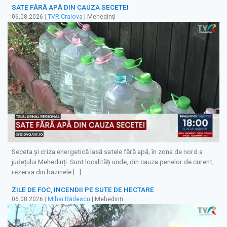
SATE FĂRĂ APĂ DIN CAUZA SECETEI
06.08.2026
|
TVR Craiova
| Mehedinți
Seceta și criza energetică lasă satele fără apă, în zona de nord a
județului Mehedinți. Sunt localități unde, din cauza penelor de curent,
rezerva din bazinele […]
ZILE DE FOC, INCENDII PE SUTE DE HECTARE
06.08.2026
|
Mihai Bădescu
| Mehedinți