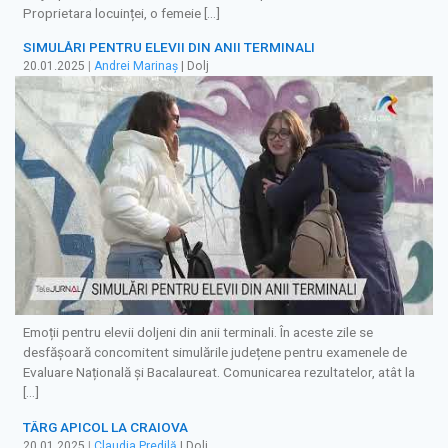
Proprietara locuinței, o femeie […]
SIMULĂRI PENTRU ELEVII DIN ANII TERMINALI
20.01.2025
|
Andrei Marinaș
| Dolj
Emoții pentru elevii doljeni din anii terminali. În aceste zile se
desfășoară concomitent simulările județene pentru examenele de
Evaluare Națională și Bacalaureat. Comunicarea rezultatelor, atât la
[…]
TÂRG APICOL LA CRAIOVA
20.01.2025
|
Claudia Predilă
| Dolj