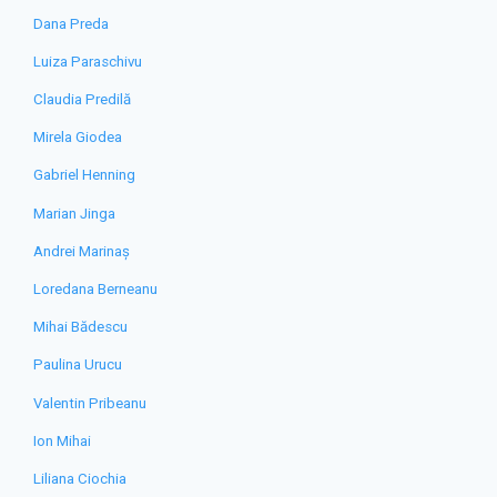
Dana Preda
Luiza Paraschivu
Claudia Predilă
Mirela Giodea
Gabriel Henning
Marian Jinga
Andrei Marinaș
Loredana Berneanu
Mihai Bădescu
Paulina Urucu
Valentin Pribeanu
Ion Mihai
Liliana Ciochia