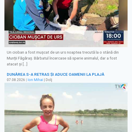
Un cioban a fost mușcat de un urs noaptea trecută la o stână din
Munții Făgăraș. Bărbatul încercase să sperie animalul, dar a fost
atacat și […]
DUNĂREA S-A RETRAS ŞI ADUCE OAMENII LA PLAJĂ
07.08.2026
|
Ion Mihai
| Dolj