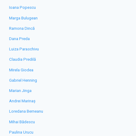
Ioana Popescu
Marga Bulugean
Ramona Dincă
Dana Preda
Luiza Paraschivu
Claudia Predilă
Mirela Giodea
Gabriel Henning
Marian Jinga
Andrei Marinaș
Loredana Berneanu
Mihai Bădescu
Paulina Urucu