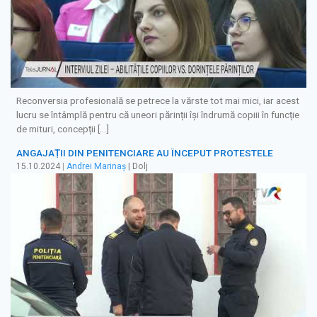
Reconversia profesională se petrece la vărste tot mai mici, iar acest
lucru se întâmplă pentru că uneori părinții își îndrumă copiii în funcție
de mituri, concepții […]
ANGAJAȚII DIN PENITENCIARE AU ÎNCEPUT PROTESTELE
15.10.2024
|
Andrei Marinaș
| Dolj