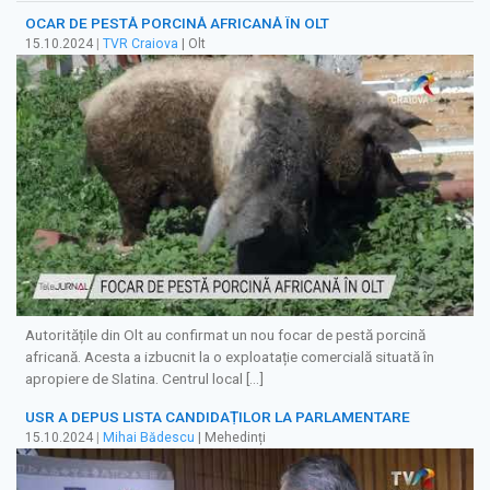
OCAR DE PESTĂ PORCINĂ AFRICANĂ ÎN OLT
15.10.2024
|
TVR Craiova
| Olt
Autoritățile din Olt au confirmat un nou focar de pestă porcină
africană. Acesta a izbucnit la o exploatație comercială situată în
apropiere de Slatina. Centrul local […]
USR A DEPUS LISTA CANDIDAȚILOR LA PARLAMENTARE
15.10.2024
|
Mihai Bădescu
| Mehedinți