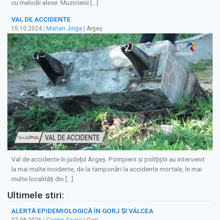
cu melodii alese. Muzicienii […]
VAL DE ACCIDENTE
15.10.2024
|
Marian Jinga
| Argeș
Val de accidente în județul Argeș. Pompierii și polițiștii au intervenit
la mai multe incidente, de la tamponări la accidente mortale, în mai
multe localități din […]
Ultimele stiri:
ALERTĂ EPIDEMIOLOGICĂ ÎN GORJ ȘI VÂLCEA