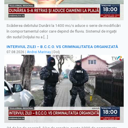
Scăderea debitului Dunării la 1400 mc/s aduce o serie de modificări
în comportamentul celor care depind de fluviu. Sistemul de irigații
din sudul Doljului nu a […]
INTERVIUL ZILEI – B.C.C.O. VS CRIMINALITATEA ORGANIZATĂ
07.08.2026
|
Andrei Marinaș
| Dolj
24 de kg de cocaină, 2 kg de canabis, peste 1000 de comprimate