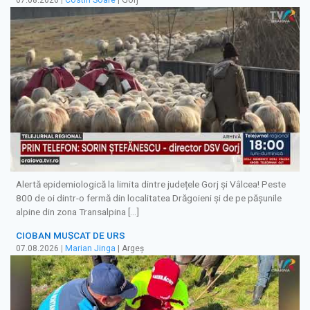
07.08.2026
|
Costin Soare
| Gorj
Alertă epidemiologică la limita dintre județele Gorj și Vâlcea! Peste
800 de oi dintr-o fermă din localitatea Drăgoieni și de pe pășunile
alpine din zona Transalpina […]
CIOBAN MUȘCAT DE URS
07.08.2026
|
Marian Jinga
| Argeș