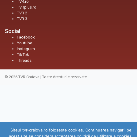
TVR.ro
TVRplus.ro
TVR 2
TVR 3
Social
Facebook
Youtube
Instagram
TikTok
Threads
© 2026
TVR Craiova
|
Toate drepturile rezervate.
Siteul tvr-craiova.ro foloseste cookies. Continuarea navigarii pe
acest site se considera acceptarea politicii de utilizare a cookies.