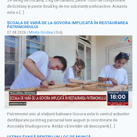
de Ecstasy și peste două kg de noi substanțe psihoactive. Aceasta
este o […]
ȘCOALA DE VARĂ DE LA GOVORA IMPLICATĂ ÎN RESTAURAREA
PATRIMONIULUI
07.08.2026
|
Mirela Giodea
| Dolj
Patrimoniul unic al stațiunii balneare Govora este în centrul acțiunilor
desfășurate pe întreg parcursul lunii august și coordonate de
Asociația Studiogovora. Astăzi vă invităm să descoperiți […]
ULTIMA ȘANSĂ PENTRU UN LOC DE MUNCĂ