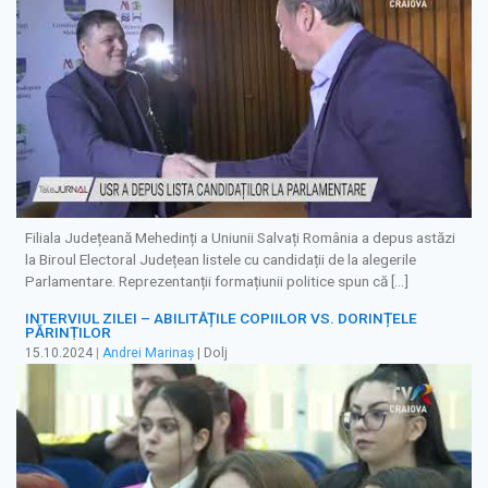
Filiala Județeană Mehedinți a Uniunii Salvați România a depus astăzi
la Biroul Electoral Județean listele cu candidații de la alegerile
Parlamentare. Reprezentanții formațiunii politice spun că […]
INTERVIUL ZILEI – ABILITĂȚILE COPIILOR VS. DORINȚELE
PĂRINȚILOR
15.10.2024
|
Andrei Marinaș
| Dolj