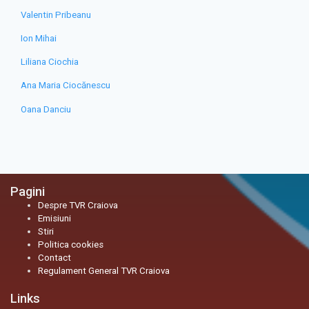
Valentin Pribeanu
Ion Mihai
Liliana Ciochia
Ana Maria Ciocănescu
Oana Danciu
Pagini
Despre TVR Craiova
Emisiuni
Stiri
Politica cookies
Contact
Regulament General TVR Craiova
Links