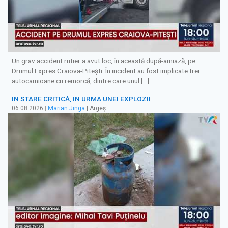
Un grav accident rutier a avut loc, în această după-amiază, pe
Drumul Expres Craiova-Pitești. În incident au fost implicate trei
autocamioane cu remorcă, dintre care unul […]
ÎN STARE CRITICĂ, ÎN URMA UNEI EXPLOZII
06.08.2026
|
Marian Jinga
| Argeș