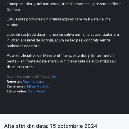
Transporturilor și Infrastructurii, Irinel Scrioșteanu, prezent astăzi în
Craiova.
Lotul I este porțiunea din drumul expres care va fi gata cel mai
curând.
Liberalii susțin că dacă în urmă cu câțiva ani harta autostrăzilor era
în Oltenia la nivel de dorință, acum se fac pași concreți pentru
realizarea acestora.
Potrivit oficialilor din Ministerul Transporturilor și Infrastructurii,
peste 7 ani toate județele țării vor fi traversate de autostrăzi sau
drumuri expres.
Data: 15 octombrie 2024
Judet:
Dolj
Reporter
:
Paulina Urucu
Cameraman
:
Mihai Murărețu
Editor video
:
Sorin Adam
Alte stiri din data: 15 octombrie 2024