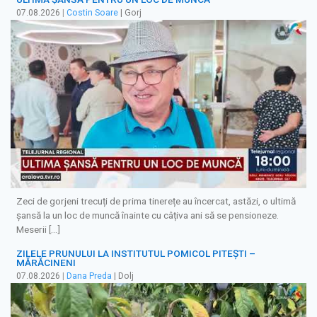
07.08.2026
|
Costin Soare
| Gorj
Zeci de gorjeni trecuți de prima tinerețe au încercat, astăzi, o ultimă
șansă la un loc de muncă înainte cu câțiva ani să se pensioneze.
Meserii […]
ZILELE PRUNULUI LA INSTITUTUL POMICOL PITEȘTI –
MĂRĂCINENI
07.08.2026
|
Dana Preda
| Dolj