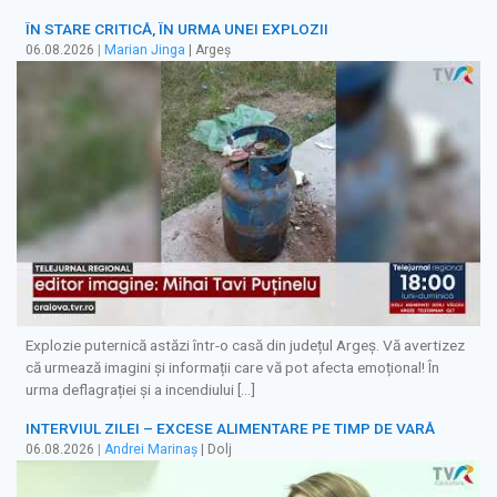
ÎN STARE CRITICĂ, ÎN URMA UNEI EXPLOZII
06.08.2026
|
Marian Jinga
| Argeș
Explozie puternică astăzi într-o casă din județul Argeș. Vă avertizez
că urmează imagini și informații care vă pot afecta emoțional! În
urma deflagrației și a incendiului […]
INTERVIUL ZILEI – EXCESE ALIMENTARE PE TIMP DE VARĂ
06.08.2026
|
Andrei Marinaș
| Dolj