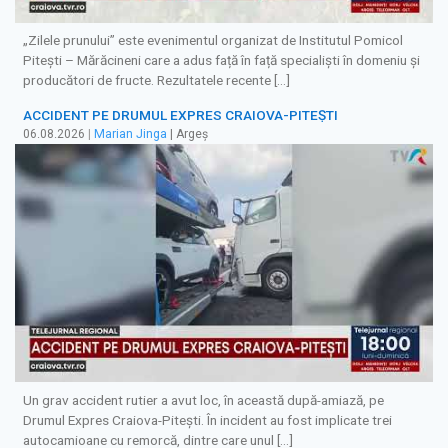
„Zilele prunului” este evenimentul organizat de Institutul Pomicol
Pitești – Mărăcineni care a adus față în față specialiști în domeniu și
producători de fructe. Rezultatele recente […]
ACCIDENT PE DRUMUL EXPRES CRAIOVA-PITEȘTI
06.08.2026
|
Marian Jinga
| Argeș
Un grav accident rutier a avut loc, în această după-amiază, pe
Drumul Expres Craiova-Pitești. În incident au fost implicate trei
autocamioane cu remorcă, dintre care unul […]