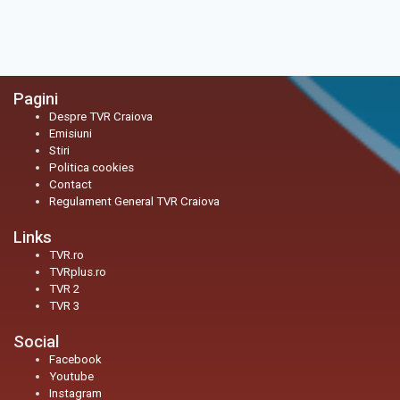
Pagini
Despre TVR Craiova
Emisiuni
Stiri
Politica cookies
Contact
Regulament General TVR Craiova
Links
TVR.ro
TVRplus.ro
TVR 2
TVR 3
Social
Facebook
Youtube
Instagram