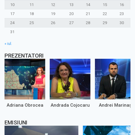
10
11
12
13
14
15
16
17
18
19
20
21
22
23
24
25
26
27
28
29
30
31
« iul.
PREZENTATORI
Adriana Obrocea
Andrada Cojocaru
Andrei Marinaș
EMISIUNI