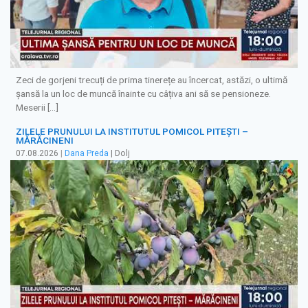
Zeci de gorjeni trecuți de prima tinerețe au încercat, astăzi, o ultimă
șansă la un loc de muncă înainte cu câțiva ani să se pensioneze.
Meserii […]
ZILELE PRUNULUI LA INSTITUTUL POMICOL PITEȘTI –
MĂRĂCINENI
07.08.2026
|
Dana Preda
| Dolj