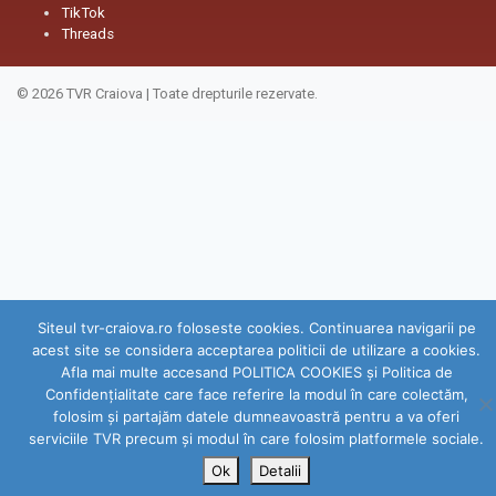
TikTok
Threads
© 2026
TVR Craiova
|
Toate drepturile rezervate.
Siteul tvr-craiova.ro foloseste cookies. Continuarea navigarii pe
acest site se considera acceptarea politicii de utilizare a cookies.
Afla mai multe accesand POLITICA COOKIES și Politica de
Confidenţialitate care face referire la modul în care colectăm,
folosim şi partajăm datele dumneavoastră pentru a va oferi
serviciile TVR precum şi modul în care folosim platformele sociale.
Ok
Detalii