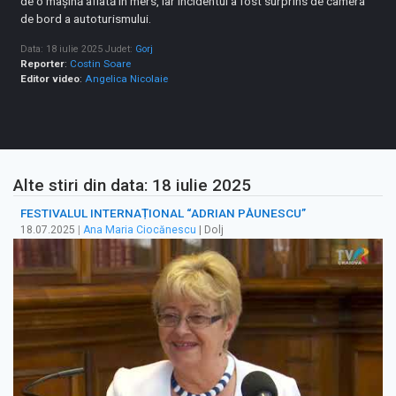
de o mașină aflată în mers, iar incidentul a fost surprins de camera
de bord a autoturismului.
Data: 18 iulie 2025
Judet:
Gorj
Reporter
:
Costin Soare
Editor video
:
Angelica Nicolaie
Alte stiri din data: 18 iulie 2025
FESTIVALUL INTERNAȚIONAL “ADRIAN PĂUNESCU”
18.07.2025
|
Ana Maria Ciocănescu
| Dolj