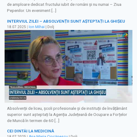
de amploare dedicat fructului iubit de români şi nu numai – Ziua
Pepenilor. Un eveniment […]
INTERVIUL ZILEI – ABSOLVENȚII SUNT AȘTEPTAȚI LA GHIȘEU
18.07.2025
|
Ion Mihai
| Dolj
Absolvenții de liceu, școli profesionale și de instituții de învățământ
superior sunt așteptați la Agenția Județeană de Ocupare a Forțelor
de Muncă în termen de 60 […]
CEI DINTÂI LA MEDICINĂ
18.07.2025
|
Ana Maria Ciocănescu
| Dolj