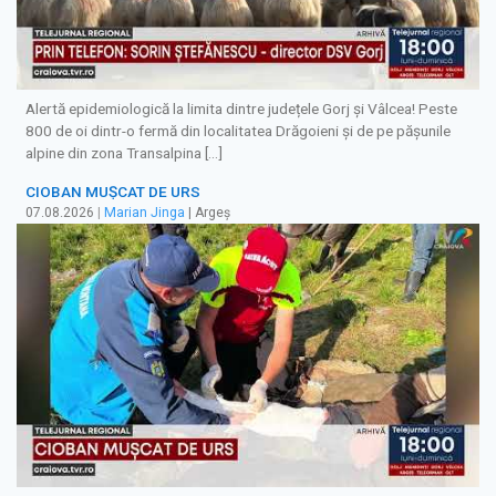
Alertă epidemiologică la limita dintre județele Gorj și Vâlcea! Peste
800 de oi dintr-o fermă din localitatea Drăgoieni și de pe pășunile
alpine din zona Transalpina […]
CIOBAN MUȘCAT DE URS
07.08.2026
|
Marian Jinga
| Argeș