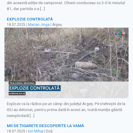
din această ediție de campionat. Oltenii conduceau cu 3-0 în minutul
81, dar partida s-a […]
EXPLOZIE CONTROLATĂ
18.07.2025
|
Marian Jinga
| Argeș
Explozii ca la război pe un câmp din județul Argeș. Pirotehniștii de la
ISU au detonat, pentru prima dată în acest an, toată muniția găsită
neexplodată […]
MII DE ȚIGARETE DESCOPERITE LA VAMĂ
18.07.2025
|
Ion Mihai
| Dolj