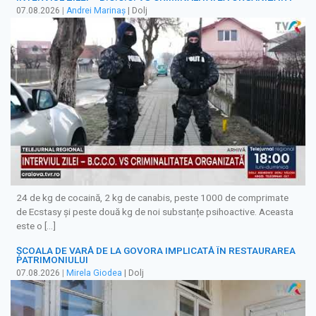
07.08.2026
|
Andrei Marinaș
| Dolj
24 de kg de cocaină, 2 kg de canabis, peste 1000 de comprimate
de Ecstasy și peste două kg de noi substanțe psihoactive. Aceasta
este o […]
ȘCOALA DE VARĂ DE LA GOVORA IMPLICATĂ ÎN RESTAURAREA
PATRIMONIULUI
07.08.2026
|
Mirela Giodea
| Dolj