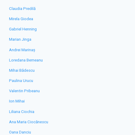
Claudia Predilă
Mirela Giodea
Gabriel Henning
Marian Jinga
Andrei Marinaș
Loredana Berneanu
Mihai Bădescu
Paulina Urucu
Valentin Pribeanu
Ion Mihai
Liliana Ciochia
Ana Maria Ciocănescu
Oana Danciu