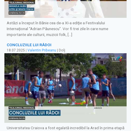
Astăzi a început în Bănie cea de-a XI-a ediţie a Festivalului
Internațional “Adrian Păunescu”. Vor fi trei zile în care nume
importante ale culturii, muzicii folk, […]
CONCLUZIILE LUI RĂDOI
18.07.2025
|
Valentin Pribeanu
| Dolj
Universitatea Craiova a fost egalată incredibil la Arad în prima etapă