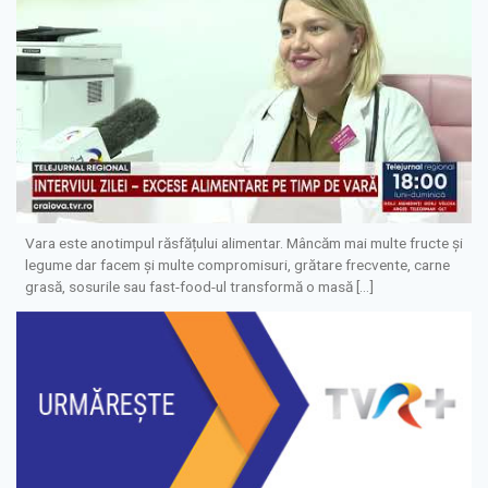
Vara este anotimpul răsfățului alimentar. Mâncăm mai multe fructe și
legume dar facem și multe compromisuri, grătare frecvente, carne
grasă, sosurile sau fast-food-ul transformă o masă […]