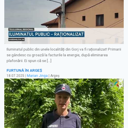
Iluminatul public din unele localități din Gorj va fi raționalizat! Primarii
se gândesc cu groază la facturile la energie, după eliminarea
plafonării. Ei spun că se […]
FURTUNĂ ÎN ARGEȘ
18.07.2025
|
Marian Jinga
| Argeș