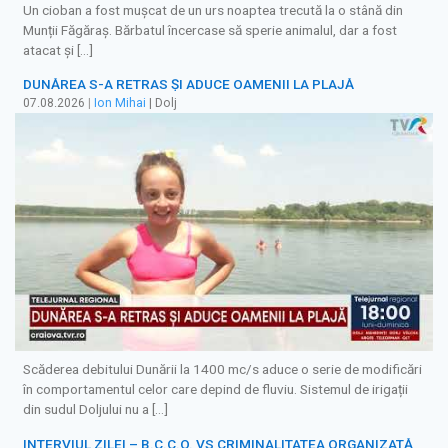
Un cioban a fost mușcat de un urs noaptea trecută la o stână din
Munții Făgăraș. Bărbatul încercase să sperie animalul, dar a fost
atacat și […]
DUNĂREA S-A RETRAS ŞI ADUCE OAMENII LA PLAJĂ
07.08.2026
|
Ion Mihai
| Dolj
Scăderea debitului Dunării la 1400 mc/s aduce o serie de modificări
în comportamentul celor care depind de fluviu. Sistemul de irigații
din sudul Doljului nu a […]
INTERVIUL ZILEI – B.C.C.O. VS CRIMINALITATEA ORGANIZATĂ