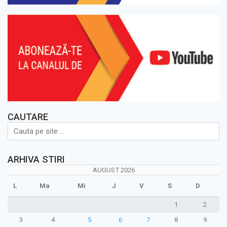
CAUTARE
ARHIVA STIRI
AUGUST 2026
L
Ma
Mi
J
V
S
D
1
2
3
4
5
6
7
8
9