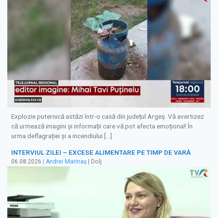
Explozie puternică astăzi într-o casă din județul Argeș. Vă avertizez
că urmează imagini și informații care vă pot afecta emoțional! În
urma deflagrației și a incendiului […]
INTERVIUL ZILEI – EXCESE ALIMENTARE PE TIMP DE VARĂ
06.08.2026
|
Andrei Marinaș
| Dolj