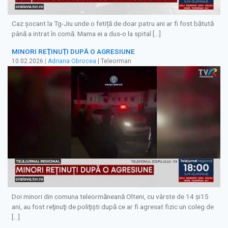
Caz șocant la Tg-Jiu unde o fetiță de doar patru ani ar fi fost bătută
până a intrat în comă. Mama ei a dus-o la spital […]
MINORI REŢINUŢI DUPĂ O AGRESIUNE
10.02.2026
|
Adriana Obrocea
| Teleorman
Doi minori din comuna teleormăneană Olteni, cu vârste de 14 şi15
ani, au fost reţinuţi de poliţişti după ce ar fi agresat fizic un coleg de
[…]