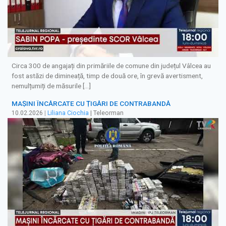
Circa 300 de angajați din primăriile de comune din județul Vâlcea au
fost astăzi de dimineață, timp de două ore, în grevă avertisment,
nemulțumiți de măsurile […]
MAȘINI ÎNCĂRCATE CU ȚIGĂRI DE CONTRABANDĂ
10.02.2026
|
Liliana Ciochia
| Teleorman