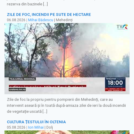
rezerva din bazinele […]
ZILE DE FOC, INCENDII PE SUTE DE HECTARE
06.08.2026
|
Mihai Bădescu
| Mehedinți
Zile de foc la propriu pentru pompierii din Mehedinți, care au
intervenit aseară și în toată după-amiaza zilei de ieri la două incendii
de vegetație uscată […]
CULTURA ŢESTULUI ÎN OLTENIA
05.08.2026
|
Ion Mihai
| Dolj