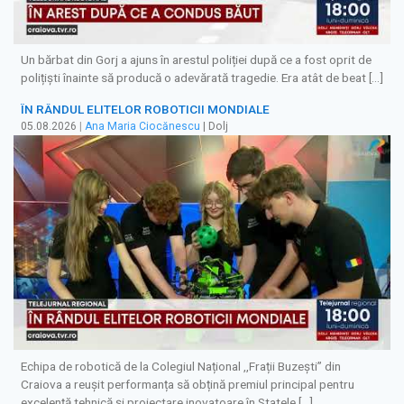
Un bărbat din Gorj a ajuns în arestul poliției după ce a fost oprit de
polițiști înainte să producă o adevărată tragedie. Era atât de beat […]
ÎN RÂNDUL ELITELOR ROBOTICII MONDIALE
05.08.2026
|
Ana Maria Ciocănescu
| Dolj
Echipa de robotică de la Colegiul Național ,,Frații Buzești” din
Craiova a reușit performanța să obțină premiul principal pentru
excelență tehnică și proiectare inovatoare în Statele […]