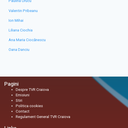
Paulina Urucu
Valentin Pribeanu
Ion Mihai
Liliana Ciochia
Ana Maria Ciocănescu
Oana Danciu
Pagini
Despre TVR Craiova
Emisiuni
Stiri
Politica cookies
Contact
Regulament General TVR Craiova