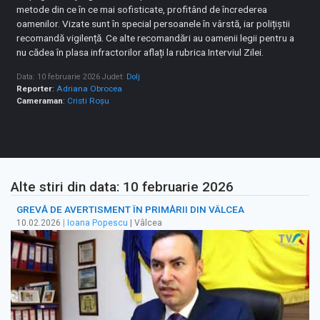
metode din ce în ce mai sofisticate, profitând de încrederea
oamenilor. Vizate sunt în special persoanele în vârstă, iar polițiștii
recomandă vigilență. Ce alte recomandări au oamenii legii pentru a
nu cădea în plasa infractorilor aflați la rubrica Interviul Zilei.
Data: 10 februarie 2026
Judet:
Dolj
Reporter
:
Adriana Obrocea
Cameraman
:
Cristi Roșu
Alte stiri din data: 10 februarie 2026
GREVĂ DE AVERTISMENT ÎN PRIMĂRII DIN VÂLCEA
10.02.2026
|
Ioana Popescu
| Vâlcea