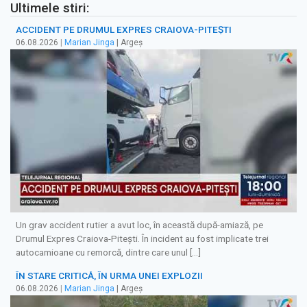
Ultimele stiri:
ACCIDENT PE DRUMUL EXPRES CRAIOVA-PITEȘTI
06.08.2026
|
Marian Jinga
| Argeș
Un grav accident rutier a avut loc, în această după-amiază, pe
Drumul Expres Craiova-Pitești. În incident au fost implicate trei
autocamioane cu remorcă, dintre care unul […]
ÎN STARE CRITICĂ, ÎN URMA UNEI EXPLOZII
06.08.2026
|
Marian Jinga
| Argeș