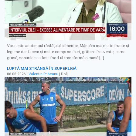
Vara este anotimpul răsfățului alimentar. Mâncăm mai multe fructe și
legume dar facem și multe compromisuri, grătare frecvente, carne
grasă, sosurile sau fast-food-ul transformă o masă […]
LUPTĂ MAI STRÂNSĂ ÎN SUPERLIGĂ
06.08.2026
|
Valentin Pribeanu
| Dolj