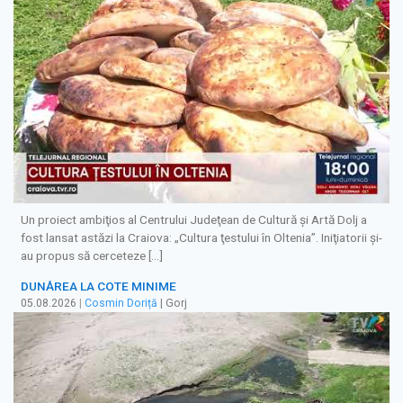
Un proiect ambiţios al Centrului Judeţean de Cultură şi Artă Dolj a
fost lansat astăzi la Craiova: „Cultura ţestului în Oltenia”. Iniţiatorii şi-
au propus să cerceteze […]
DUNĂREA LA COTE MINIME
05.08.2026
|
Cosmin Doriță
| Gorj