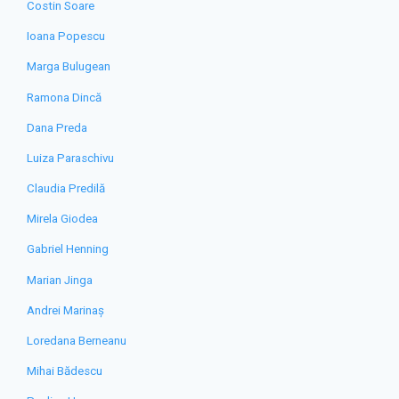
Costin Soare
Ioana Popescu
Marga Bulugean
Ramona Dincă
Dana Preda
Luiza Paraschivu
Claudia Predilă
Mirela Giodea
Gabriel Henning
Marian Jinga
Andrei Marinaș
Loredana Berneanu
Mihai Bădescu