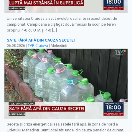
Universitatea Craiova a avut evoluții oscilante în acest debut de
campionat. Campioana a cîștigat două meciuri la scor, pe teren
propriu, 4-0 cu UTA și 4-0 […]
SATE FĂRĂ APĂ DIN CAUZA SECETEI
06.08.2026
|
TVR Craiova
| Mehedinți
Seceta și criza energetică lasă satele fără apă, în zona de nord a
județului Mehedinți. Sunt localități unde, din cauza penelor de curent,