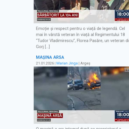
Emoție și respect pentru o viață de legendă. Cel
mai în vârstă veteran în viață al Regimentului 18
“Tudor Vladimirescu”, Florea Pasăre, un veteran d
Gorj […]
MAȘINĂ ARSĂ
21.01.2026
|
Marian Jinga
| Argeș