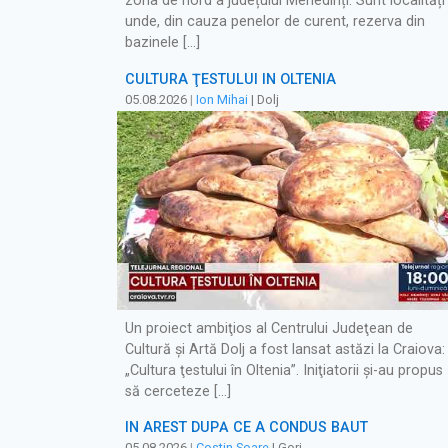
zona de nord a județului Mehedinți. Sunt localități
unde, din cauza penelor de curent, rezerva din
bazinele […]
CULTURA ŢESTULUI ÎN OLTENIA
05.08.2026
|
Ion Mihai
| Dolj
Un proiect ambiţios al Centrului Judeţean de
Cultură şi Artă Dolj a fost lansat astăzi la Craiova:
„Cultura ţestului în Oltenia”. Iniţiatorii şi-au propus
să cerceteze […]
ÎN AREST DUPĂ CE A CONDUS BĂUT
05.08.2026
|
Costin Soare
| Gorj