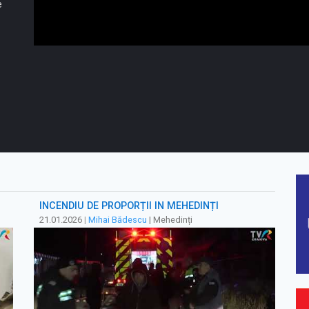
e
INCENDIU DE PROPORȚII ÎN MEHEDINȚI
21.01.2026
|
Mihai Bădescu
| Mehedinți