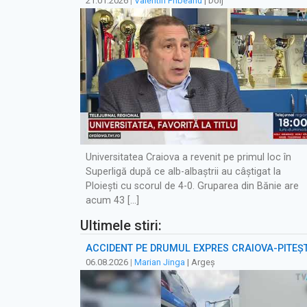
21.01.2026
|
Valentin Pribeanu
| Dolj
Universitatea Craiova a revenit pe primul loc în
Superligă după ce alb-albaștrii au câștigat la
Ploiești cu scorul de 4-0. Gruparea din Bănie are
acum 43 […]
Ultimele stiri:
ACCIDENT PE DRUMUL EXPRES CRAIOVA-PITEȘT
06.08.2026
|
Marian Jinga
| Argeș