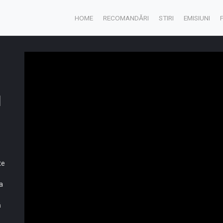
HOME
RECOMANDĂRI
STIRI
EMISIUNI
I
te
a
ă