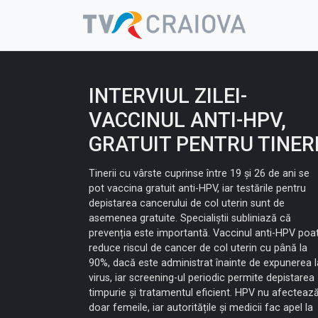
Skip
to
content
INTERVIUL ZILEI-
VACCINUL ANTI-HPV,
GRATUIT PENTRU TINER
Tinerii cu vârste cuprinse între 19 și 26 de ani se
pot vaccina gratuit anti-HPV, iar testările pentru
depistarea cancerului de col uterin sunt de
asemenea gratuite. Specialiștii subliniază că
prevenția este importantă. Vaccinul anti-HPV poa
reduce riscul de cancer de col uterin cu până la
90%, dacă este administrat înainte de expunerea l
virus, iar screening-ul periodic permite depistarea
timpurie și tratamentul eficient. HPV nu afecteaz
doar femeile, iar autoritățile și medicii fac apel la