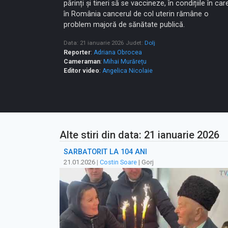
părinți și tineri să se vaccineze, în condițiile în car
în România cancerul de col uterin rămâne o
problem majoră de sănătate publică.
Data: 21 ianuarie 2026
Judet:
Dolj
Reporter
:
Adriana Obrocea
Cameraman
:
Mihai Murărețu
Editor video
:
Angelica Nicolaie
Alte stiri din data: 21 ianuarie 2026
SĂRBĂTORIT LA 104 ANI
21.01.2026
|
Costin Soare
| Gorj