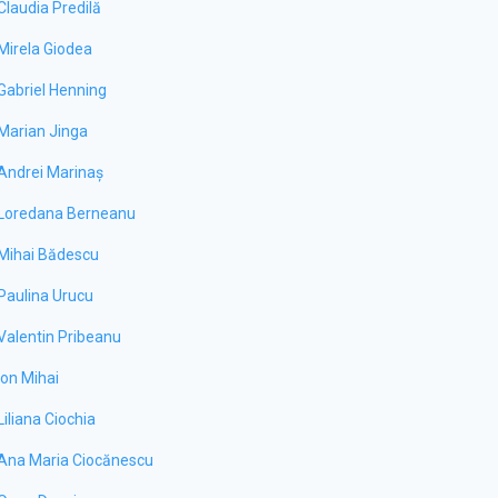
Claudia Predilă
Mirela Giodea
Gabriel Henning
Marian Jinga
Andrei Marinaș
Loredana Berneanu
Mihai Bădescu
Paulina Urucu
Valentin Pribeanu
Ion Mihai
Liliana Ciochia
Ana Maria Ciocănescu