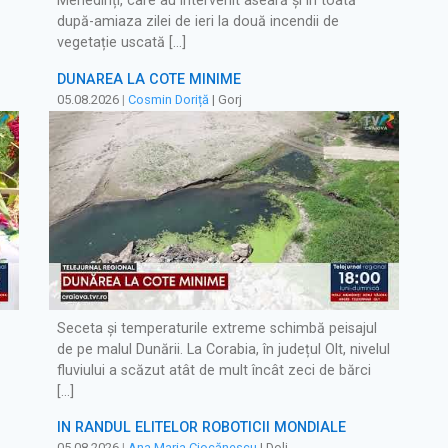
Mehedinți, care au intervenit aseară și în toată
după-amiaza zilei de ieri la două incendii de
vegetație uscată […]
DUNĂREA LA COTE MINIME
05.08.2026
|
Cosmin Doriță
| Gorj
Seceta și temperaturile extreme schimbă peisajul
de pe malul Dunării. La Corabia, în județul Olt, nivelul
fluviului a scăzut atât de mult încât zeci de bărci
[…]
ÎN RÂNDUL ELITELOR ROBOTICII MONDIALE
05.08.2026
|
Ana Maria Ciocănescu
| Dolj