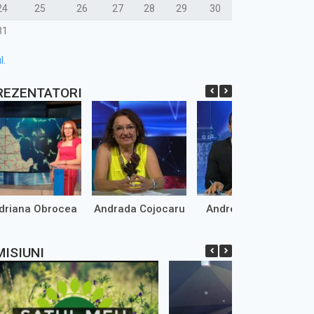
24
25
26
27
28
29
30
31
l.
REZENTATORI
driana Obrocea
Andrada Cojocaru
Andrei Marinaș
MISIUNI