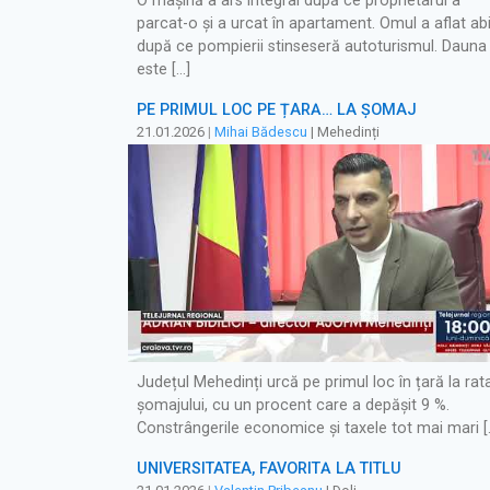
O mașină a ars integral după ce proprietarul a
parcat-o și a urcat în apartament. Omul a aflat ab
după ce pompierii stinseseră autoturismul. Dauna
este […]
PE PRIMUL LOC PE ȚARĂ… LA ȘOMAJ
21.01.2026
|
Mihai Bădescu
| Mehedinți
Județul Mehedinți urcă pe primul loc în țară la rat
șomajului, cu un procent care a depășit 9 %.
Constrângerile economice și taxele tot mai mari [
UNIVERSITATEA, FAVORITĂ LA TITLU