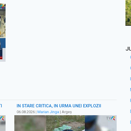
J
I
ÎN STARE CRITICĂ, ÎN URMA UNEI EXPLOZII
06.08.2026
|
Marian Jinga
| Argeș