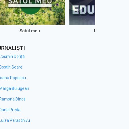
Satul meu
Educație 9
URNALIȘTI
Cosmin Doriță
Costin Soare
Ioana Popescu
Marga Bulugean
Ramona Dincă
Dana Preda
Luiza Paraschivu