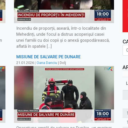
Incendiu de proporții, aseară, într-o localitate din
Mehedinți, unde focul a distrus acoperișul casei
in
unei familii cu doi copii și o anexă gospodărească,
C
aflată în spatele […]
MISIUNE DE SALVARE PE DUNĂRE
21.01.2026
|
Oana Danciu
| Dolj
A