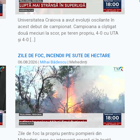
Universitatea Craiova a avut evoluții oscilante în
m
acest debut de campionat. Campioana a cîștigat
două meciuri la scor, pe teren propriu, 4-0 cu UTA
și 4-0 […]
ZILE DE FOC, INCENDII PE SUTE DE HECTARE
06.08.2026
|
Mihai Bădescu
| Mehedinți
Zile de foc la propriu pentru pompierii din