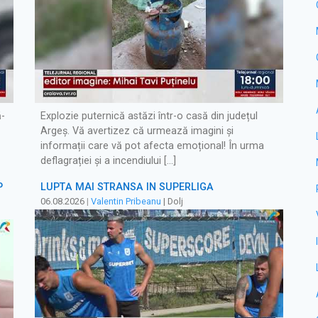
ă-
Explozie puternică astăzi într-o casă din județul
Argeș. Vă avertizez că urmează imagini și
informații care vă pot afecta emoțional! În urma
deflagrației și a incendiului […]
P
LUPTĂ MAI STRÂNSĂ ÎN SUPERLIGĂ
06.08.2026
|
Valentin Pribeanu
| Dolj