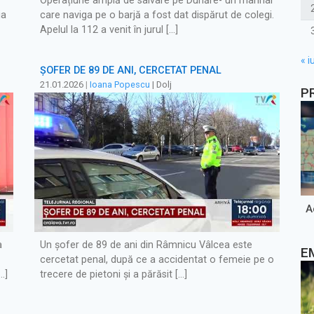
Operațiune amplă de salvare pe Dunăre- un marinar
ia
care naviga pe o barjă a fost dat dispărut de colegi.
Apelul la 112 a venit în jurul […]
« iu
ȘOFER DE 89 DE ANI, CERCETAT PENAL
21.01.2026
|
Ioana Popescu
| Dolj
P
A
a
Un şofer de 89 de ani din Râmnicu Vâlcea este
E
cercetat penal, după ce a accidentat o femeie pe o
…]
trecere de pietoni şi a părăsit […]