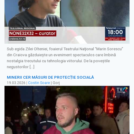
Sub egida Zilei Olteniei, foaierul Teatrului Naţional “Marin Sorescu”
din Craiova găzduieşte un eveniment spectaculos care îmbină
nostalgia trecutului cu tehnologia viitorului. De la poveştile
negustorilor […]
MINERII CER MĂSURI DE PROTECȚIE SOCIALĂ
19.03.2026
|
Costin Soare
| Gorj