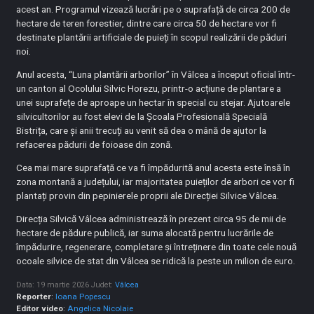
acest an. Programul vizează lucrări pe o suprafață de circa 200 de
hectare de teren forestier, dintre care circa 50 de hectare vor fi
destinate plantării artificiale de puieți în scopul realizării de păduri
noi.
Anul acesta, “Luna plantării arborilor” în Vâlcea a început oficial într-
un canton al Ocolului Silvic Horezu, printr-o acțiune de plantare a
unei suprafețe de aproape un hectar în special cu stejar. Ajutoarele
silvicultorilor au fost elevi de la Școala Profesională Specială
Bistrița, care și anii trecuți au venit să dea o mână de ajutor la
refacerea pădurii de foioase din zonă.
Cea mai mare suprafață ce va fi împădurită anul acesta este însă în
zona montană a județului, iar majoritatea puieților de arbori ce vor fi
plantați provin din pepinierele proprii ale Direcției Silvice Vâlcea.
Direcția Silvică Vâlcea administrează în prezent circa 95 de mii de
hectare de pădure publică, iar suma alocată pentru lucrările de
împădurire, regenerare, completare și întreținere din toate cele nouă
ocoale silvice de stat din Vâlcea se ridică la peste un milion de euro.
Data: 19 martie 2026
Judet:
Vâlcea
Reporter
:
Ioana Popescu
Editor video
:
Angelica Nicolaie