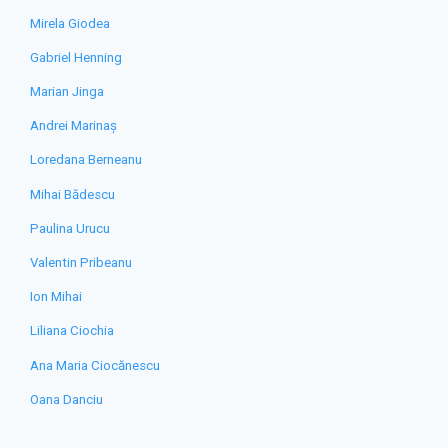
Mirela Giodea
Gabriel Henning
Marian Jinga
Andrei Marinaș
Loredana Berneanu
Mihai Bădescu
Paulina Urucu
Valentin Pribeanu
Ion Mihai
Liliana Ciochia
Ana Maria Ciocănescu
Oana Danciu