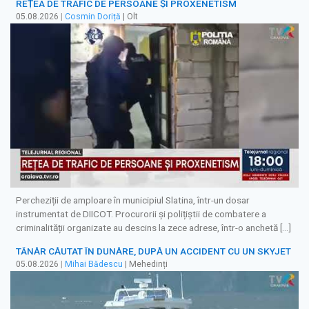
REȚEA DE TRAFIC DE PERSOANE ȘI PROXENETISM
05.08.2026
|
Cosmin Doriță
| Olt
Percheziții de amploare în municipiul Slatina, într-un dosar
instrumentat de DIICOT. Procurorii și polițiștii de combatere a
criminalității organizate au descins la zece adrese, într-o anchetă […]
TÂNĂR CĂUTAT ÎN DUNĂRE, DUPĂ UN ACCIDENT CU UN SKYJET
05.08.2026
|
Mihai Bădescu
| Mehedinți