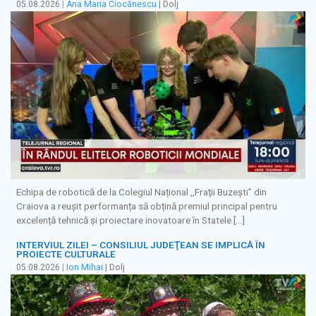
05.08.2026
|
Ana Maria Ciocănescu
| Dolj
Echipa de robotică de la Colegiul Național ,,Frații Buzești” din
Craiova a reușit performanța să obțină premiul principal pentru
excelență tehnică și proiectare inovatoare în Statele […]
INTERVIUL ZILEI – CONSILIUL JUDEŢEAN SE IMPLICĂ ÎN
PROIECTE CULTURALE
05.08.2026
|
Ion Mihai
| Dolj