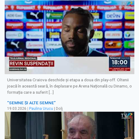
Universitatea Craiova deschide și etapa a doua din play-off. Oltenii
joacă în această seară, în deplasare pe Arena Națională cu Dinamo, o
formația care a suferit […]
“SEMNE ŞI ALTE SEMNE”
19.03.2026
|
Paulina Urucu
| Dolj