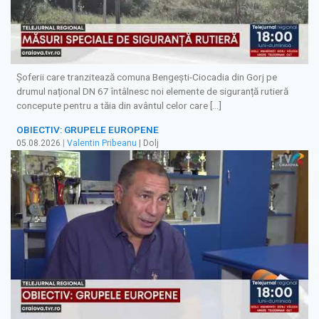
Șoferii care tranzitează comuna Bengești-Ciocadia din Gorj pe
drumul național DN 67 întâlnesc noi elemente de siguranță rutieră
concepute pentru a tăia din avântul celor care […]
OBIECTIV: GRUPELE EUROPENE
05.08.2026
|
Valentin Pribeanu
| Dolj