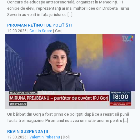
Concurs de educație antreprenorială, organizat în Mehedinți. 11
echipe de elevi, reprezentanți ai mai multor licee din Drobeta Turnu
Severin au venit în fața juriului cu […]
PIROMAN REȚINUT DE POLIȚIŞTI
19.03.2026
|
Costin Soare
| Gorj
Un bărbat din Gorj a fost prins de polițiști după ce a reușit să pună
foc la trei magazine. Piromanul nu avea un motiv anume pentru […]
REVIN SUSPENDAȚII
19.03.2026
|
Valentin Pribeanu
| Dolj