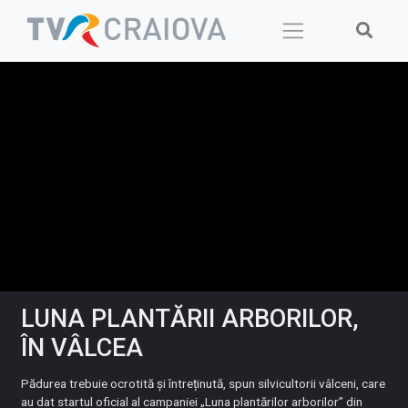
Skip
to
content
LUNA PLANTĂRII ARBORILOR,
ÎN VÂLCEA
Pădurea trebuie ocrotită și întreținută, spun silvicultorii vâlceni, care
au dat startul oficial al campaniei „Luna plantărilor arborilor” din