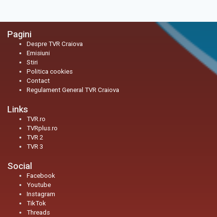
Pagini
Despre TVR Craiova
Emisiuni
Stiri
Politica cookies
Contact
Regulament General TVR Craiova
Links
TVR.ro
TVRplus.ro
TVR 2
TVR 3
Social
Facebook
Youtube
Instagram
TikTok
Threads