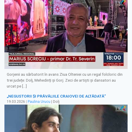
Gorjenii au sărbatorit în avans Ziua Olteniei cu un regal folcloric din
trei județe: Dolj, Mehedinți și Gorj. Zeci de artiști și dansatori au
urcat pe […]
„NEGUSTORII ȘI PRĂVĂLIILE CRAIOVEI DE ALTĂDATĂ”
19.03.2026
|
Paulina Urucu
| Dolj