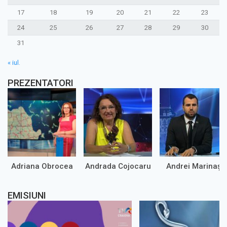
17
18
19
20
21
22
23
24
25
26
27
28
29
30
31
« iul.
PREZENTATORI
Adriana Obrocea
Andrada Cojocaru
Andrei Marinaș
EMISIUNI