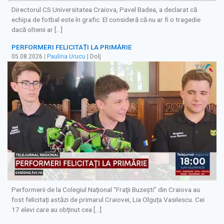
Directorul CS Universitatea Craiova, Pavel Badea, a declarat că
echipa de fotbal este în grafic. El consideră că nu ar fi o tragedie
dacă oltenii ar […]
PERFORMERI FELICITAȚI LA PRIMĂRIE
05.08.2026
|
Paulina Urucu
| Dolj
Performerii de la Colegiul Naţional “Fraţii Buzeşti” din Craiova au
fost felicitați astăzi de primarul Craiovei, Lia Olguța Vasilescu. Cei
17 elevi care au obținut cea […]