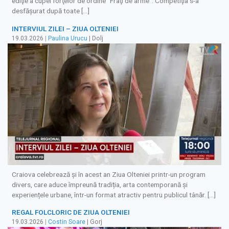
ediţie a cupei forţelor de ordine “Fraţi de arme”. Competiţia s-a
desfăşurat după toate […]
INTERVIUL ZILEI – ZIUA OLTENIEI
19.03.2026
|
Paulina Urucu
| Dolj
Craiova celebrează și în acest an Ziua Olteniei printr-un program
divers, care aduce împreună tradiția, arta contemporană și
experiențele urbane, într-un format atractiv pentru publicul tânăr. […]
REGAL FOLCLORIC DE ZIUA OLTENIEI
19.03.2026
|
Costin Soare
| Gorj