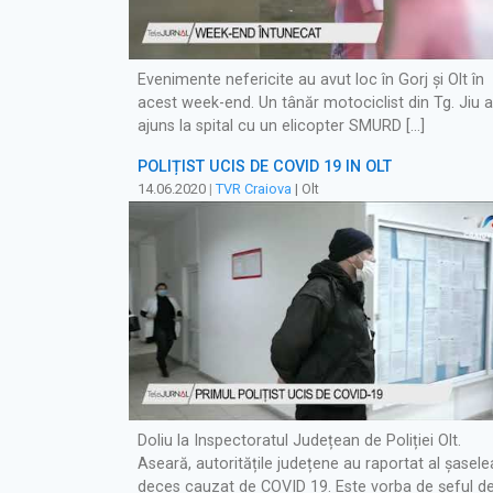
Evenimente nefericite au avut loc în Gorj și Olt în
acest week-end. Un tânăr motociclist din Tg. Jiu a
ajuns la spital cu un elicopter SMURD […]
POLIȚIST UCIS DE COVID 19 ÎN OLT
14.06.2020
|
TVR Craiova
| Olt
Doliu la Inspectoratul Județean de Poliției Olt.
Aseară, autoritățile județene au raportat al șasele
deces cauzat de COVID 19. Este vorba de șeful d