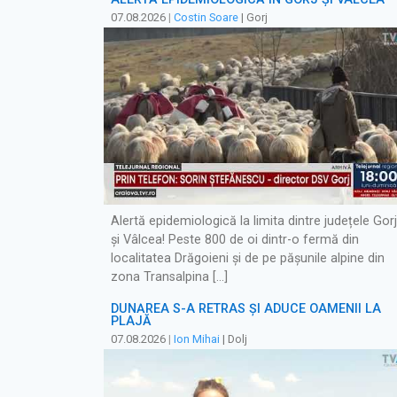
07.08.2026
|
Costin Soare
| Gorj
Alertă epidemiologică la limita dintre județele Gorj
și Vâlcea! Peste 800 de oi dintr-o fermă din
localitatea Drăgoieni și de pe pășunile alpine din
zona Transalpina […]
DUNĂREA S-A RETRAS ŞI ADUCE OAMENII LA
PLAJĂ
07.08.2026
|
Ion Mihai
| Dolj