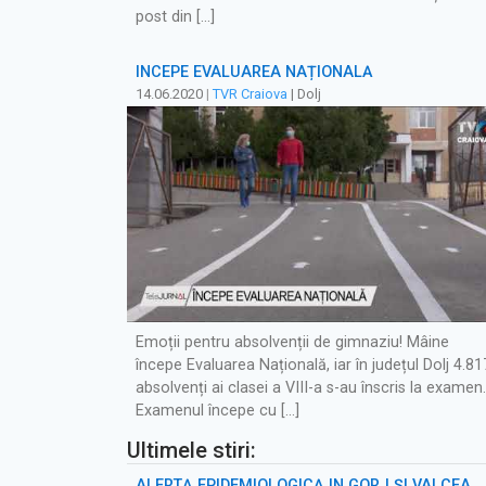
post din […]
ÎNCEPE EVALUAREA NAȚIONALĂ
14.06.2020
|
TVR Craiova
| Dolj
Emoții pentru absolvenții de gimnaziu! Mâine
începe Evaluarea Națională, iar în județul Dolj 4.81
absolvenți ai clasei a VIII-a s-au înscris la examen.
Examenul începe cu […]
Ultimele stiri:
ALERTĂ EPIDEMIOLOGICĂ ÎN GORJ ȘI VÂLCEA