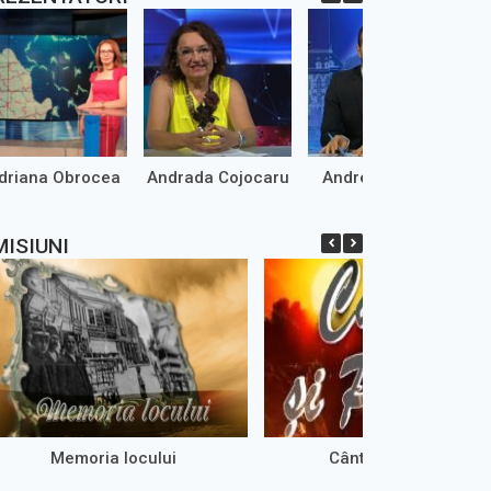
driana Obrocea
Andrada Cojocaru
Andrei Marinaș
MISIUNI
Memoria locului
Cântec și poveste