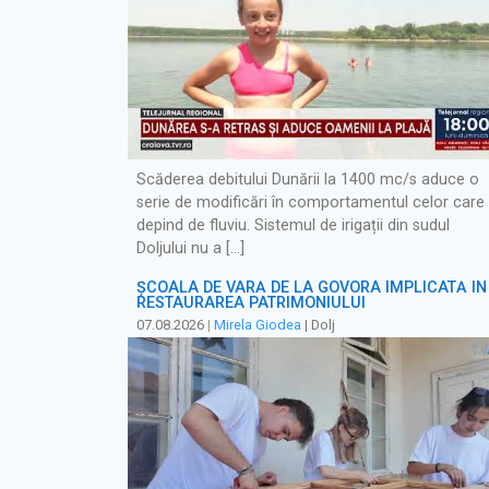
Scăderea debitului Dunării la 1400 mc/s aduce o
serie de modificări în comportamentul celor care
depind de fluviu. Sistemul de irigații din sudul
Doljului nu a […]
ȘCOALA DE VARĂ DE LA GOVORA IMPLICATĂ ÎN
RESTAURAREA PATRIMONIULUI
07.08.2026
|
Mirela Giodea
| Dolj