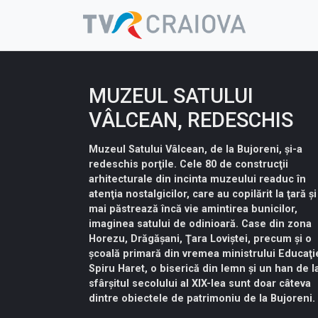
Skip
to
content
MUZEUL SATULUI
VÂLCEAN, REDESCHIS
Muzeul Satului Vâlcean, de la Bujoreni, şi-a
redeschis porţile. Cele 80 de construcţii
arhitecturale din incinta muzeului readuc în
atenţia nostalgicilor, care au copilărit la ţară şi
mai păstrează încă vie amintirea bunicilor,
imaginea satului de odinioară. Case din zona
Horezu, Drăgăşani, Ţara Loviştei, precum şi o
şcoală primară din vremea ministrului Educaţi
Spiru Haret, o biserică din lemn şi un han de l
sfârşitul secolului al XIX-lea sunt doar câteva
dintre obiectele de patrimoniu de la Bujoreni.