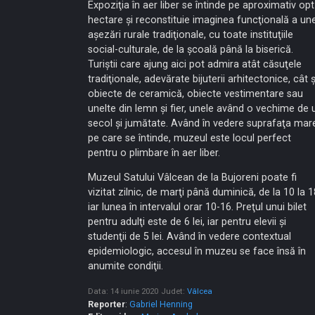
Expoziţia în aer liber se întinde pe aproximativ opt
hectare şi reconstituie imaginea funcţională a une
aşezări rurale tradiţionale, cu toate instituţiile
social-culturale, de la şcoală până la biserică.
Turiştii care ajung aici pot admira atât căsuţele
tradiţionale, adevărate bijuterii arhitectonice, cât ş
obiecte de ceramică, obiecte vestimentare sau
unelte din lemn şi fier, unele având o vechime de 
secol şi jumătate. Având în vedere suprafaţa mar
pe care se întinde, muzeul este locul perfect
pentru o plimbare în aer liber.
Muzeul Satului Vâlcean de la Bujoreni poate fi
vizitat zilnic, de marţi până duminică, de la 10 la 1
iar lunea în intervalul orar 10-16. Preţul unui bilet
pentru adulţi este de 6 lei, iar pentru elevii şi
studenţii de 5 lei. Având în vedere contextual
epidemiologic, accesul în muzeu se face însă în
anumite condiţii.
Data: 14 iunie 2020
Judet:
Vâlcea
Reporter
:
Gabriel Henning