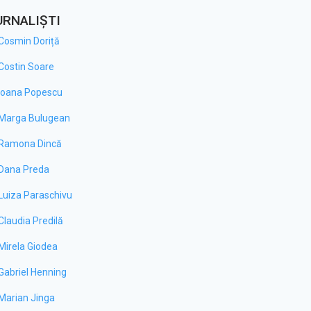
URNALIȘTI
Cosmin Doriță
Costin Soare
Ioana Popescu
Marga Bulugean
Ramona Dincă
Dana Preda
Luiza Paraschivu
Claudia Predilă
Mirela Giodea
Gabriel Henning
Marian Jinga