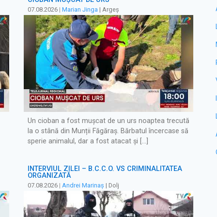
07.08.2026
|
Marian Jinga
| Argeș
Un cioban a fost mușcat de un urs noaptea trecută
la o stână din Munții Făgăraș. Bărbatul încercase să
sperie animalul, dar a fost atacat și […]
INTERVIUL ZILEI – B.C.C.O. VS CRIMINALITATEA
ORGANIZATĂ
07.08.2026
|
Andrei Marinaș
| Dolj