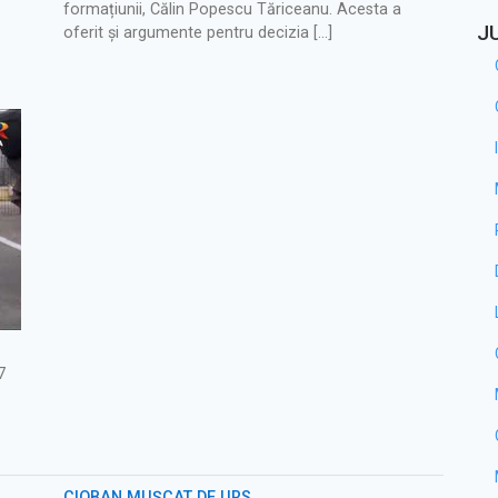
formațiunii, Călin Popescu Tăriceanu. Acesta a
J
oferit și argumente pentru decizia […]
7
CIOBAN MUȘCAT DE URS