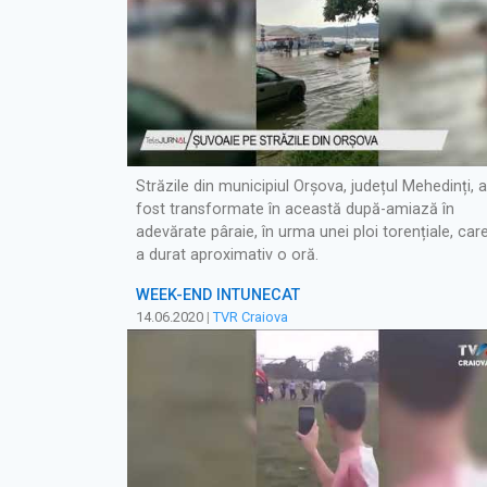
Străzile din municipiul Orșova, județul Mehedinți, 
fost transformate în această după-amiază în
adevărate pâraie, în urma unei ploi torențiale, car
a durat aproximativ o oră.
WEEK-END ÎNTUNECAT
14.06.2020
|
TVR Craiova