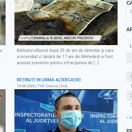
C
A
au
Bărbatul eliberat după 25 de ani de detenţie şi care
a incendiat o tânără de 17 ani din Mehedinți a fost
e
arestat preventiv pentru infracţiunea de […]
REȚINUȚI ÎN URMA ALTERCAȚIEI
14.06.2020
|
TVR Craiova
| Dolj
« iu
P