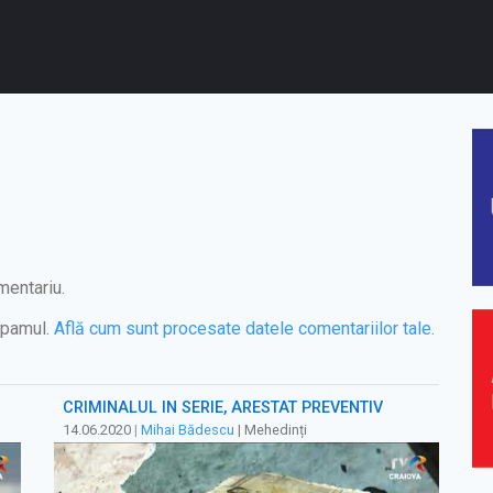
mentariu.
spamul.
Află cum sunt procesate datele comentariilor tale
.
CRIMINALUL ÎN SERIE, ARESTAT PREVENTIV
14.06.2020
|
Mihai Bădescu
| Mehedinți