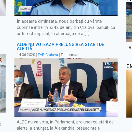
În această dimineaţă, nouă bărbaţi cu vârste
cuprinse între 19 şi 42 de ani, din Craiova, bănuiţi că
ar fi fost implicaţi în altercaţia ce a […]
ALDE NU VOTEAZĂ PRELUNGIREA STĂRII DE
A
ALERTĂ
14.06.2020
|
TVR Craiova
| Teleorman
E
ALDE nu va vota, în Parlament, prelungirea stării de
a
alertă, a anunțat, la Alexandria, președintele
e