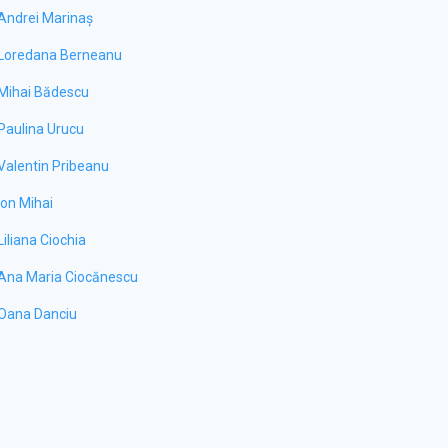
Andrei Marinaș
Loredana Berneanu
Mihai Bădescu
Paulina Urucu
Valentin Pribeanu
Ion Mihai
Liliana Ciochia
Ana Maria Ciocănescu
Oana Danciu