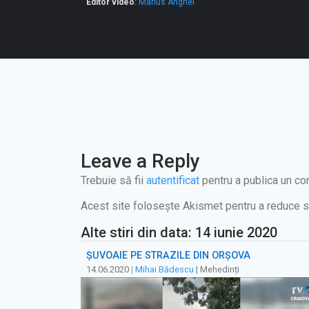
Editor video
:
Marius Anghel
Leave a Reply
Trebuie să fii
autentificat
pentru a publica un co
Acest site folosește Akismet pentru a reduce 
Alte stiri din data: 14 iunie 2020
ȘUVOAIE PE STRĂZILE DIN ORȘOVA
14.06.2020
|
Mihai Bădescu
| Mehedinți