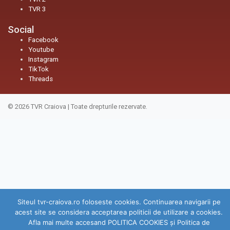
TVR 3
Social
Facebook
Youtube
Instagram
TikTok
Threads
© 2026
TVR Craiova
|
Toate drepturile rezervate.
Siteul tvr-craiova.ro foloseste cookies. Continuarea navigarii pe
acest site se considera acceptarea politicii de utilizare a cookies.
Afla mai multe accesand POLITICA COOKIES și Politica de