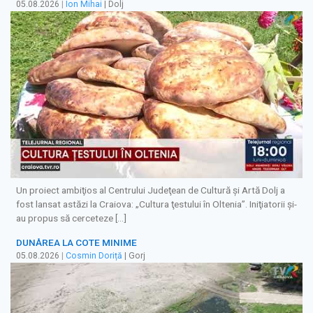
05.08.2026
|
Ion Mihai
| Dolj
Un proiect ambiţios al Centrului Judeţean de Cultură şi Artă Dolj a
fost lansat astăzi la Craiova: „Cultura ţestului în Oltenia”. Iniţiatorii şi-
au propus să cerceteze […]
DUNĂREA LA COTE MINIME
05.08.2026
|
Cosmin Doriță
| Gorj