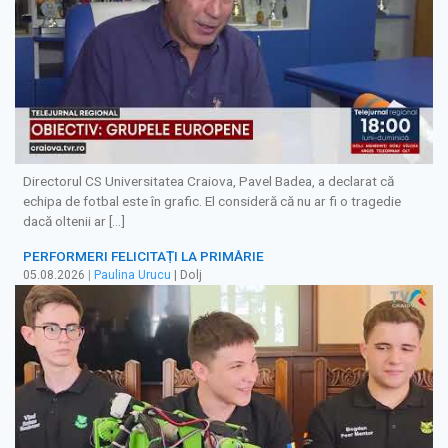
Directorul CS Universitatea Craiova, Pavel Badea, a declarat că
echipa de fotbal este în grafic. El consideră că nu ar fi o tragedie
dacă oltenii ar […]
PERFORMERI FELICITAȚI LA PRIMĂRIE
05.08.2026
|
Paulina Urucu
| Dolj