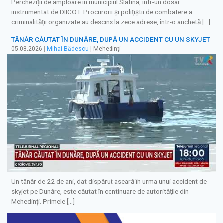
Percheziții de amploare în municipiul Slatina, într-un dosar
instrumentat de DIICOT. Procurorii și polițiștii de combatere a
criminalității organizate au descins la zece adrese, într-o anchetă […]
TÂNĂR CĂUTAT ÎN DUNĂRE, DUPĂ UN ACCIDENT CU UN SKYJET
05.08.2026
|
Mihai Bădescu
| Mehedinți
Un tânăr de 22 de ani, dat dispărut aseară în urma unui accident de
skyjet pe Dunăre, este căutat în continuare de autoritățile din
Mehedinți. Primele […]