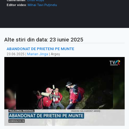
Cameraman
:
Cristi Roșu
Editor video
:
Mihai Tavi Puținelu
Alte stiri din data: 23 iunie 2025
ABANDONAT DE PRIETENI PE MUNTE
23.06.2025
|
Marian Jinga
| Argeș