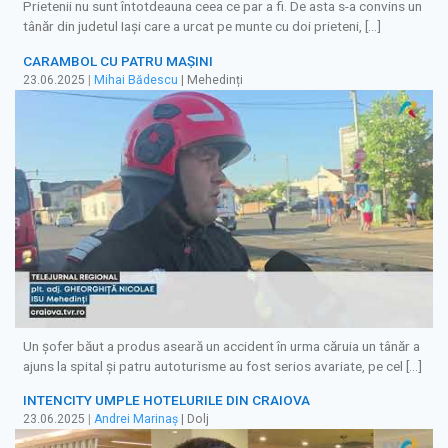
Prietenii nu sunt întotdeauna ceea ce par a fi. De asta s-a convins un
tânăr din judetul Iași care a urcat pe munte cu doi prieteni, […]
CARAMBOL CU PATRU MAȘINI
23.06.2025
|
Mihai Bădescu
| Mehedinți
Un șofer băut a produs aseară un accident în urma căruia un tânăr a
ajuns la spital și patru autoturisme au fost serios avariate, pe cel […]
INTENCITY UMPLE HOTELURILE DIN CRAIOVA
23.06.2025
|
Andrei Marinaș
| Dolj