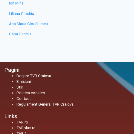
Ion Mihai
Liliana Ciochia
Ana Maria Ciocănescu
Oana Danciu
Pagini
Despre TVR Craiova
Emisiuni
Stiri
Politica cookies
Contact
Regulament General TVR Craiova
Links
TVR.ro
TVRplus.ro
TVR 2