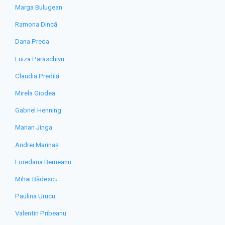
Marga Bulugean
Ramona Dincă
Dana Preda
Luiza Paraschivu
Claudia Predilă
Mirela Giodea
Gabriel Henning
Marian Jinga
Andrei Marinaș
Loredana Berneanu
Mihai Bădescu
Paulina Urucu
Valentin Pribeanu