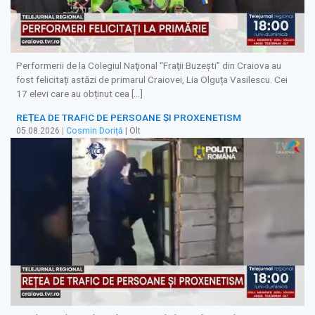
Performerii de la Colegiul Naţional “Fraţii Buzeşti” din Craiova au
fost felicitați astăzi de primarul Craiovei, Lia Olguța Vasilescu. Cei
17 elevi care au obținut cea […]
REȚEA DE TRAFIC DE PERSOANE ȘI PROXENETISM
05.08.2026
|
Cosmin Doriță
| Olt