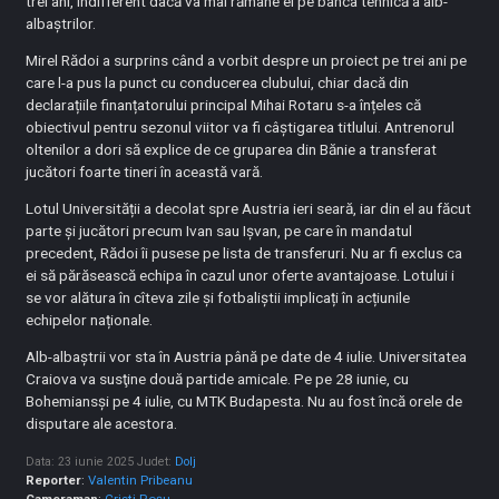
trei ani, indifferent dacă va mai rămâne el pe banca tehnică a alb-
albaștrilor.
Mirel Rădoi a surprins când a vorbit despre un proiect pe trei ani pe
care l-a pus la punct cu conducerea clubului, chiar dacă din
declarațiile finanțatorului principal Mihai Rotaru s-a înțeles că
obiectivul pentru sezonul viitor va fi câștigarea titlului. Antrenorul
oltenilor a dori să explice de ce gruparea din Bănie a transferat
jucători foarte tineri în această vară.
Lotul Universității a decolat spre Austria ieri seară, iar din el au făcut
parte și jucători precum Ivan sau Ișvan, pe care în mandatul
precedent, Rădoi îi pusese pe lista de transferuri. Nu ar fi exclus ca
ei să părăsească echipa în cazul unor oferte avantajoase. Lotului i
se vor alătura în cîteva zile și fotbaliștii implicați în acțiunile
echipelor naționale.
Alb-albaștrii vor sta în Austria până pe date de 4 iulie. Universitatea
Craiova va susţine două partide amicale. Pe pe 28 iunie, cu
Bohemiansși pe 4 iulie, cu MTK Budapesta. Nu au fost încă orele de
disputare ale acestora.
Data: 23 iunie 2025
Judet:
Dolj
Reporter
:
Valentin Pribeanu