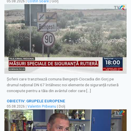
05.08.2026
|
Costin Soare
| Gorj
Șoferii care tranzitează comuna Bengești-Ciocadia din Gorj pe
drumul național DN 67 întâlnesc noi elemente de siguranță rutieră
concepute pentru a tăia din avântul celor care […]
OBIECTIV: GRUPELE EUROPENE
05.08.2026
|
Valentin Pribeanu
| Dolj