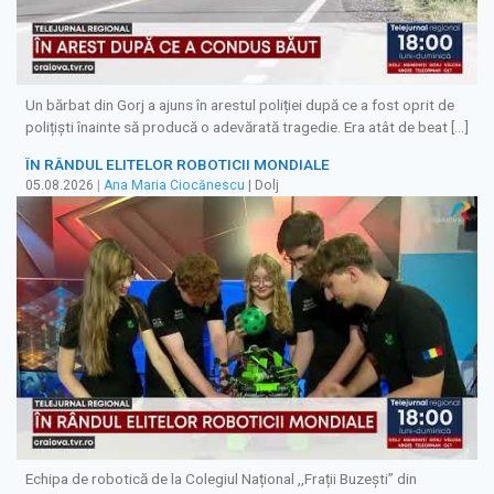
Un bărbat din Gorj a ajuns în arestul poliției după ce a fost oprit de
polițiști înainte să producă o adevărată tragedie. Era atât de beat […]
ÎN RÂNDUL ELITELOR ROBOTICII MONDIALE
05.08.2026
|
Ana Maria Ciocănescu
| Dolj
Echipa de robotică de la Colegiul Național ,,Frații Buzești” din