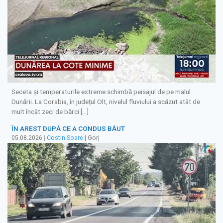
Seceta și temperaturile extreme schimbă peisajul de pe malul
Dunării. La Corabia, în județul Olt, nivelul fluviului a scăzut atât de
mult încât zeci de bărci […]
ÎN AREST DUPĂ CE A CONDUS BĂUT
05.08.2026
|
Costin Soare
| Gorj